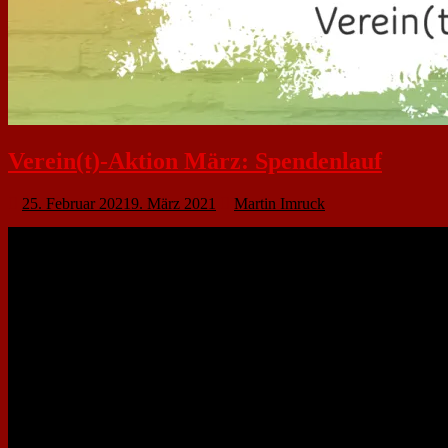
Verein(t)-Aktion März: Spendenlauf
25. Februar 2021
9. März 2021
Martin Imruck