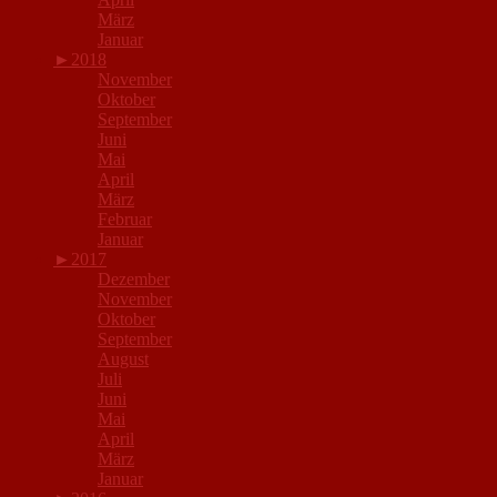
März
Januar
►
2018
November
Oktober
September
Juni
Mai
April
März
Februar
Januar
►
2017
Dezember
November
Oktober
September
August
Juli
Juni
Mai
April
März
Januar