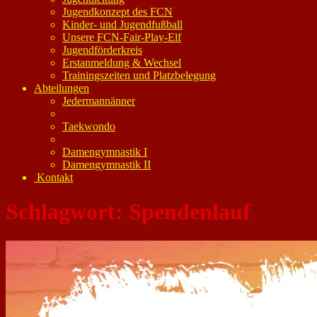
Jugendkonzept des FCN
Kinder- und Jugendfußball
Unsere FCN-Fair-Play-Elf
Jugendförderkreis
Erstanmeldung & Wechsel
Trainingszeiten und Platzbelegung
Abteilungen
Jedermannänner
Taekwondo
Damengymnastik I
Damengymnastik II
Kontakt
Schlagwort:
Spendenlauf