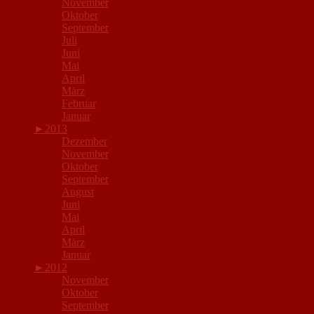
November
Oktober
September
Juli
Juni
Mai
April
März
Februar
Januar
►
2013
Dezember
November
Oktober
September
August
Juni
Mai
April
März
Januar
►
2012
November
Oktober
September