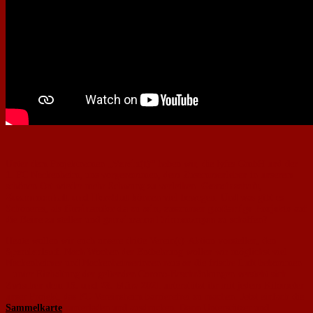
Unter dem Projektnamen
„Verein(t)“
haben wir, die lyfes GmbH und der
1. FC Nackenheim, uns vorgenommen, dem Zusammenleben in unserem
schönen Ort wieder mehr Schwung zu verleihen.
Gemeinschaft,
Zusammenhalt und Herzblut
können viel bewegen. Und was gibt es
Schöneres, als
füreinander da
zu
sein,
zusammen
großartige Projekte
auf
die Beine zu stellen und
gemeinsame Erinnerungen
zu schaffen?
Heute wollen wir euch unsere dritte Verein(t)-Aktion vorstellen, den
Spendenlauf
. Nach Wochen der Entbehrung wollen wir möglichst viel
Nackenheimer und Nackenheimerinnen raus an die frische Luft bekommen
– unter Einhaltung der geltenden Corona-Beschränkungen versteht sich.
Zwischen dem
15. und 28. März 2021
unterstützt ihr mit jedem Kilometer
unser Projekt, das FC-Vereinsheim barrierefrei zu machen. Jetzt einfach die
Sammelkarte
runterladen und ausdrucken. Dann Unterstützer und