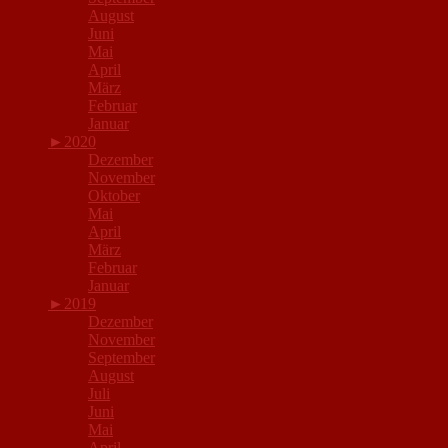
August
Juni
Mai
April
März
Februar
Januar
►
2020
Dezember
November
Oktober
Mai
April
März
Februar
Januar
►
2019
Dezember
November
September
August
Juli
Juni
Mai
April