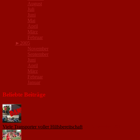
August
Juli
Juni
Mai
April
März
Februar
►
2005
November
September
Juni
April
März
Februar
Januar
Beliebte Beiträge
Viele Transporter voller Hilfsbereitschaft
18. November 2015