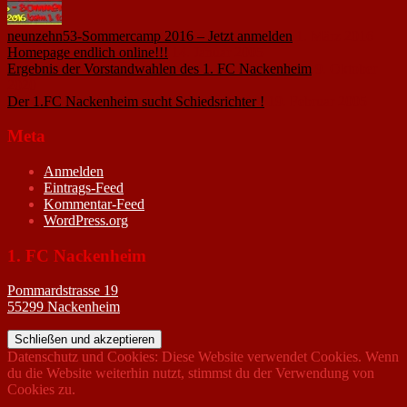
neunzehn53-Sommercamp 2016 – Jetzt anmelden
1. März 2016
Homepage endlich online!!!
14. Januar 2005
Ergebnis der Vorstandwahlen des 1. FC Nackenheim
9. Oktober
2020
Der 1.FC Nackenheim sucht Schiedsrichter !
19. Februar 2005
Meta
Anmelden
Eintrags-Feed
Kommentar-Feed
WordPress.org
1. FC Nackenheim
Pommardstrasse 19
55299 Nackenheim
Datenschutz und Cookies: Diese Website verwendet Cookies. Wenn
du die Website weiterhin nutzt, stimmst du der Verwendung von
Cookies zu.