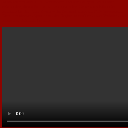
haben wir uns vom 1. FC Nackenheim und von der lyfes GmbH dazu
entschieden, dieses Projekt ins Leben zu rufen. Gemeinsam Kilometer
sammeln für den guten Zweck – die Barrierefreiheit am FCN-Vereinsheim.
Diese prominenten Sportler aus der Region unterstützen unser Vorhaben und
haben eine Botschaft für euch: