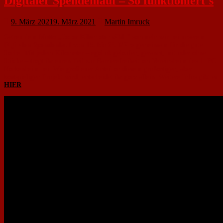
Digitaler Spendenlauf – So funktioniert´s
9. März 2021
9. März 2021
Martin Imruck
Getreu dem Motto
„Jeder Kilometer zählt“
sammeln wir bei unserem
Digitalen Spendenlauf von 15. bis 28. März
gemeinsam für die gute
Sache. Mit jedem Kilometer – egal ob gelaufen, gerannt, mit oder ohne
Stöcke – tragt ihr euren Teil zur Barrierefreiheit am Vereinsheim des 1. FC
Nackenheim bei. Wie groß euer Anteil an diesem großartigen, aber
kostspieligen Projekt wird, entscheidet ihr ganz allein. Weitere Infos gibt es
HIER
.