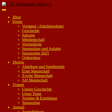
Skip
to
Toggle
main
navigation
Blog
content
Verein
Vorstand / Abteilungsleiter
Geschichte
Satzung
Mitgliedschaft
Vereinsheim
Sportanlage und Anfahrt
Sponsoring 2025
Onlineshop
Herren
Abteilung und Spielbetrieb
Erste Mannschaft
Zweite Mannschaft
AH Mannschaft
Frauen
Unsere Geschichte
Unser Team
Termine & Ergebnisse
Sponsoring
Jugend
Jugendleitung