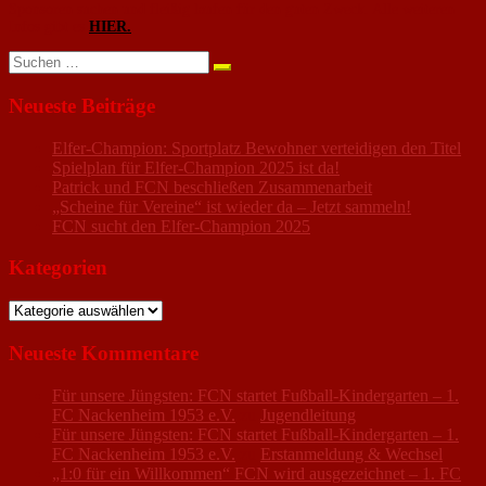
Sponsoren suchen und fleißig laufen für den guten Zweck. Alle weiteren
Infos gibt es
HIER.
Suchen
nach:
Neueste Beiträge
Elfer-Champion: Sportplatz Bewohner verteidigen den Titel
Spielplan für Elfer-Champion 2025 ist da!
Patrick und FCN beschließen Zusammenarbeit
„Scheine für Vereine“ ist wieder da – Jetzt sammeln!
FCN sucht den Elfer-Champion 2025
Kategorien
Kategorien
Neueste Kommentare
Für unsere Jüngsten: FCN startet Fußball-Kindergarten – 1.
FC Nackenheim 1953 e.V.
zu
Jugendleitung
Für unsere Jüngsten: FCN startet Fußball-Kindergarten – 1.
FC Nackenheim 1953 e.V.
zu
Erstanmeldung & Wechsel
„1:0 für ein Willkommen“ FCN wird ausgezeichnet – 1. FC