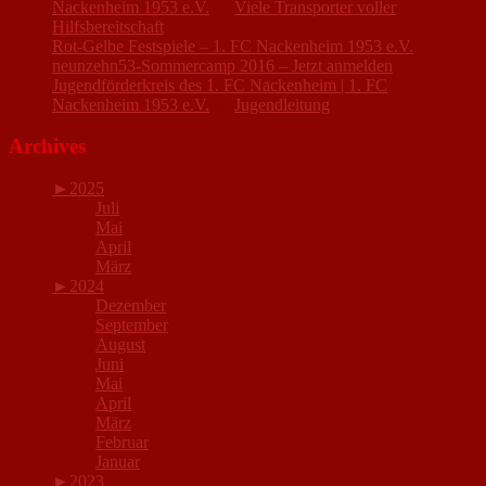
Nackenheim 1953 e.V.
zu
Viele Transporter voller
Hilfsbereitschaft
Rot-Gelbe Festspiele – 1. FC Nackenheim 1953 e.V.
zu
neunzehn53-Sommercamp 2016 – Jetzt anmelden
Jugendförderkreis des 1. FC Nackenheim | 1. FC
Nackenheim 1953 e.V.
zu
Jugendleitung
Archives
►
2025
Juli
Mai
April
März
►
2024
Dezember
September
August
Juni
Mai
April
März
Februar
Januar
►
2023