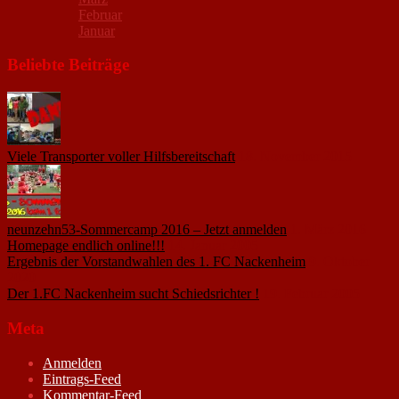
Februar
Januar
Beliebte Beiträge
Viele Transporter voller Hilfsbereitschaft
18. November 2015
neunzehn53-Sommercamp 2016 – Jetzt anmelden
1. März 2016
Homepage endlich online!!!
14. Januar 2005
Ergebnis der Vorstandwahlen des 1. FC Nackenheim
9. Oktober
2020
Der 1.FC Nackenheim sucht Schiedsrichter !
19. Februar 2005
Meta
Anmelden
Eintrags-Feed
Kommentar-Feed