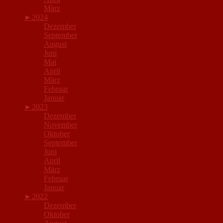
März
►
2024
Dezember
September
August
Juni
Mai
April
März
Februar
Januar
►
2023
Dezember
November
Oktober
September
Juni
April
März
Februar
Januar
►
2022
Dezember
Oktober