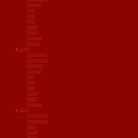
August
Juli
Juni
Mai
April
März
Februar
Januar
►
2006
Dezember
November
Oktober
August
Juli
Juni
Mai
April
März
Februar
►
2005
November
September
Juni
April
März