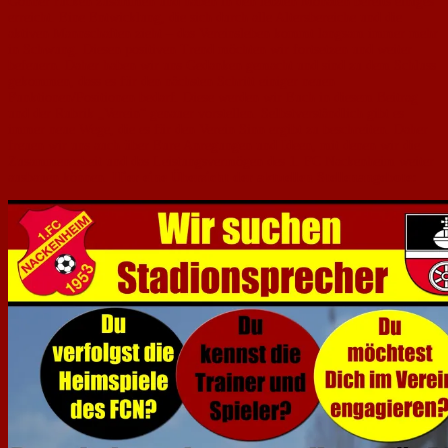
Gönner rücken zusammen und haben in den letzten Monaten bereits einiges
erreicht. Eine Entwicklung, die sich durch alle Altersbereiche und die
aktiven Mannschaften zieht – das Vereinsleben kommt langsam immer mehr
in Schwung. Diesen positiven Trend möchten wir fortsetzen und weiter
befeuern. Daher haben wir uns Gedanken gemacht und sind zu dem Schluss
gekommen, dass es für den nächsten Schritt einiger neuen
Funktionen/Positionen bedarf. Diese werden wir Euch in diesem Beitrag
und der Rubrik „Verein“ genauer vorstellen. Selbstverständlich gibt es
immer neue Wege, die es für den Verein Sinn ergibt zu beschreiten. Daher
freuen wir uns auch über Eure Anregungen und Ideen, mit denen wir die
Zusammenarbeit und das Leistungsvermögen des 1. FC Nackenheim weiter
ausbauen können.
Hier eine Übersicht der aktuellen Stellenangebote: