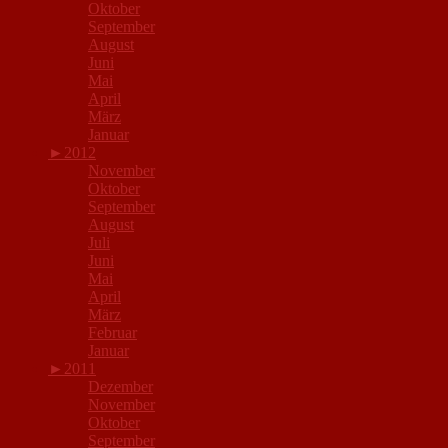
Oktober
September
August
Juni
Mai
April
März
Januar
►
2012
November
Oktober
September
August
Juli
Juni
Mai
April
März
Februar
Januar
►
2011
Dezember
November
Oktober
September