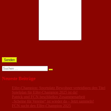
Kommentar
(erforderlich)
Warnung
Warnung.
Senden
Suchen
nach:
Neueste Beiträge
Elfer-Champion: Sportplatz Bewohner verteidigen den Titel
Spielplan für Elfer-Champion 2025 ist da!
Patrick und FCN beschließen Zusammenarbeit
„Scheine für Vereine“ ist wieder da – Jetzt sammeln!
FCN sucht den Elfer-Champion 2025