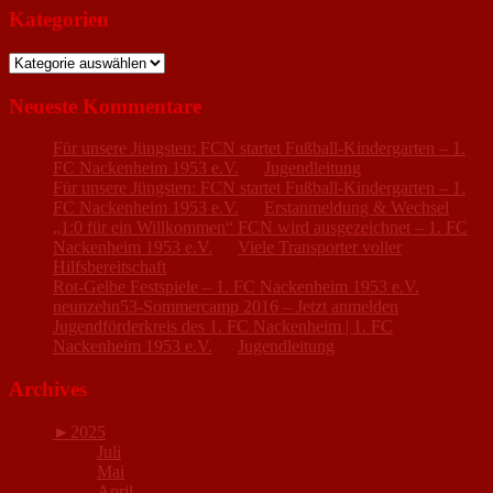
Kategorien
Kategorien
Neueste Kommentare
Für unsere Jüngsten: FCN startet Fußball-Kindergarten – 1.
FC Nackenheim 1953 e.V.
zu
Jugendleitung
Für unsere Jüngsten: FCN startet Fußball-Kindergarten – 1.
FC Nackenheim 1953 e.V.
zu
Erstanmeldung & Wechsel
„1:0 für ein Willkommen“ FCN wird ausgezeichnet – 1. FC
Nackenheim 1953 e.V.
zu
Viele Transporter voller
Hilfsbereitschaft
Rot-Gelbe Festspiele – 1. FC Nackenheim 1953 e.V.
zu
neunzehn53-Sommercamp 2016 – Jetzt anmelden
Jugendförderkreis des 1. FC Nackenheim | 1. FC
Nackenheim 1953 e.V.
zu
Jugendleitung
Archives
►
2025
Juli
Mai
April