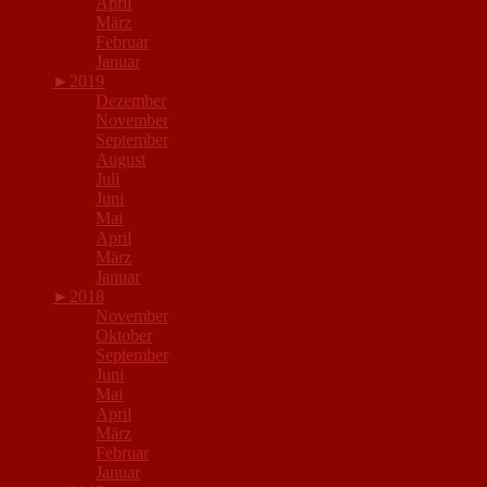
April
März
Februar
Januar
►
2019
Dezember
November
September
August
Juli
Juni
Mai
April
März
Januar
►
2018
November
Oktober
September
Juni
Mai
April
März
Februar
Januar