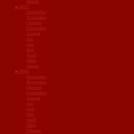
Januar
►
2011
Dezember
November
Oktober
September
August
Juli
Juni
Mai
April
März
Januar
►
2010
Dezember
November
Oktober
September
August
Juli
Juni
Mai
April
März
Februar