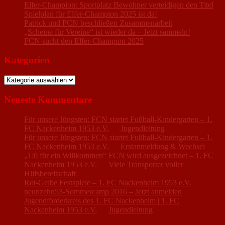
Elfer-Champion: Sportplatz Bewohner verteidigen den Titel
Spielplan für Elfer-Champion 2025 ist da!
Patrick und FCN beschließen Zusammenarbeit
„Scheine für Vereine“ ist wieder da – Jetzt sammeln!
FCN sucht den Elfer-Champion 2025
Kategorien
Kategorien
Neueste Kommentare
Für unsere Jüngsten: FCN startet Fußball-Kindergarten – 1.
FC Nackenheim 1953 e.V.
zu
Jugendleitung
Für unsere Jüngsten: FCN startet Fußball-Kindergarten – 1.
FC Nackenheim 1953 e.V.
zu
Erstanmeldung & Wechsel
„1:0 für ein Willkommen“ FCN wird ausgezeichnet – 1. FC
Nackenheim 1953 e.V.
zu
Viele Transporter voller
Hilfsbereitschaft
Rot-Gelbe Festspiele – 1. FC Nackenheim 1953 e.V.
zu
neunzehn53-Sommercamp 2016 – Jetzt anmelden
Jugendförderkreis des 1. FC Nackenheim | 1. FC
Nackenheim 1953 e.V.
zu
Jugendleitung