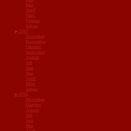
Mai
April
März
Februar
Januar
►
2017
Dezember
November
Oktober
September
August
Juli
Juni
Mai
April
März
Januar
►
2016
Dezember
Oktober
August
Juli
Juni
Mai