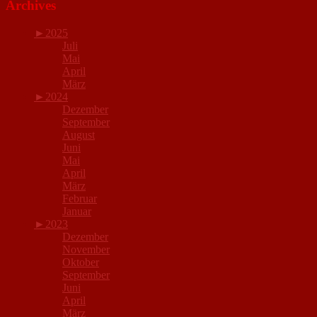
Archives
►
2025
Juli
Mai
April
März
►
2024
Dezember
September
August
Juni
Mai
April
März
Februar
Januar
►
2023
Dezember
November
Oktober
September
Juni
April
März