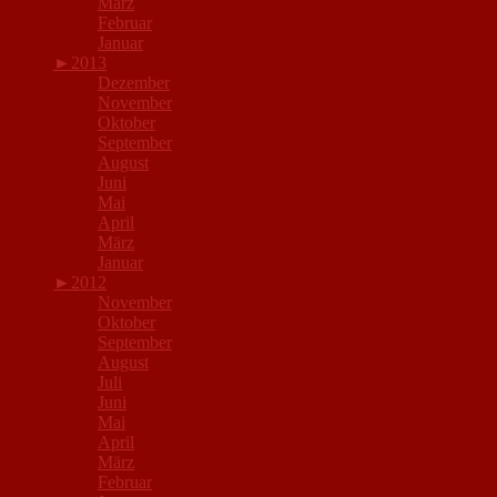
März
Februar
Januar
►
2013
Dezember
November
Oktober
September
August
Juni
Mai
April
März
Januar
►
2012
November
Oktober
September
August
Juli
Juni
Mai
April
März
Februar