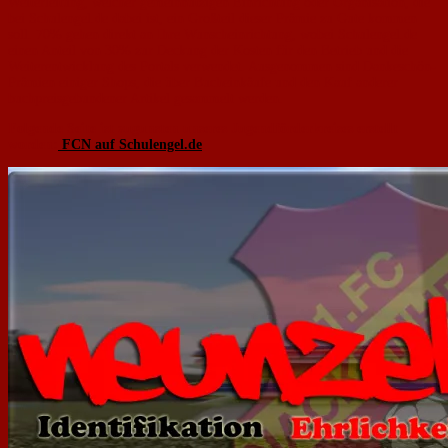
Weiterleitung, welcher gemeinnützigen Einrichtung oder Organisation, die
bei Schulengel.de dabei ist, ein Großteil dieser Prämie zu Gute kommen
soll. 70% gehen direkt an Ihre Wunscheinrichtung, wobei Schulengel.de
einen Anteil von 30% zur Deckung der Kosten für den Betrieb und die
Weiterentwicklung des Portals verwendet. Ausgenommen sind Dankeschön-
Prämien einiger Shops, die über Bucheinkäufe und den Kauf anderer
buchpreisgebundener Artikel gesammelt werden.
Folgende Seite ist zugunsten unseres Jugendförderkreises erstellt
worden:
FCN auf Schulengel.de