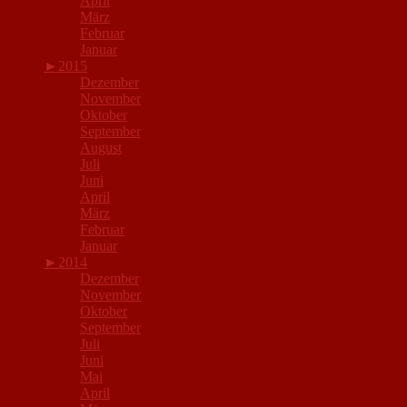
April
März
Februar
Januar
►
2015
Dezember
November
Oktober
September
August
Juli
Juni
April
März
Februar
Januar
►
2014
Dezember
November
Oktober
September
Juli
Juni
Mai
April