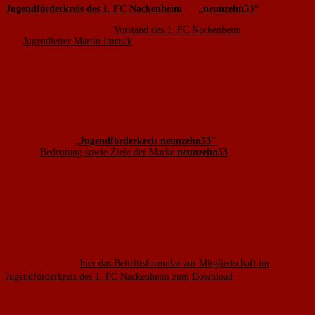
Jugendförderkreis des 1. FC Nackenheim
–
„neunzehn53“
In diesem Sommer hat der
Vorstand des 1. FC Nackenheim
auf Vorschlag
von
Jugendleiter Martin Imruck
einen weiteren Schritt in eine gesicherte
Zukunft getan. So wurde beschlossen, den seit 1997 existierenden
Arbeitskreis „Freunde der Fußballjugend Nackenheim“ neu zu beleben. Ziel
dieser Initiative ist es, die zahlreichen Herausforderungen und Aufgaben der
Jugendarbeit beim 1. FC Nackenheim zu unterstützen, um die
Jugendabteilung nachhaltig zu fördern.
Nachdem der Arbeitskreis „Freunde der Fußballjugend Nackenheim“ zuletzt
völlig in Vergessenheit geraten ist, sind wir nun umso froher die
Wiedergeburt als
„
Jugendförderkreis neunzehn53″
bekanntgeben zu
können.
Bedeutung sowie Ziele der Marke
neunzehn53
sind schnell erklärt
und dienen dabei unserer Jugendabteilung als weiteres Standbein.
GEMEINSAM mit Eurer Mithilfe können wir dem Verein neues Leben
einhauchen und den Aufwärtstrend der letzten Jahre weiter fortsetzen. Um
unsere Ziele zu erreichen, bedarf es der Mithilfe aller Freunde und Gönner
der Jugendabteilung des 1. FC Nackenheim. Bereits mit einem jährlichen
Beitrag von
19,53 €
können Projekte des Jugendförderkreises unterstützt
werden und zentrale Maßnahmen innerhalb der Juniorenteams umgesetzt
werden.
Bei Interesse steht
hier das Beitrittsformular zur Mitgliedschaft im
Jugendförderkreis des 1. FC Nackenheim zum Download
bereit.
Sollte es
Fragen oder auch weitere Anregungen zu unserer Arbeit geben, stehe ich
gerne als Ansprechpartner zur Verfügung und hoffe auf Eure Unterstützung.