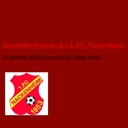
Die Liste der Eigenschaften der Marke „neunzehn53“ ist lang und dennoch
haben wir hier einige der Grundgedanken aufgelistet, die das neue Design
verkörpern und ausstrahlen soll:
Identifikation, Ehrlichkeit, Zusammenhalt, Kreativität, Kommunikation, Ehrg
Arbeit, Spaß, Hilfsbereitschaft, Zuverlässigkeit, Zielstrebigkeit,
Fortschritt…
Jugendförderkreis des 1. FC Nackenheim
23. Dezember 2015
23. Dezember 2015
Martin Imruck
A
n die Eltern unserer Jugendfußballer,
alle Freunde, Gönner und Sponsoren
der Jugendabteilung des 1. FC Nackenheim: