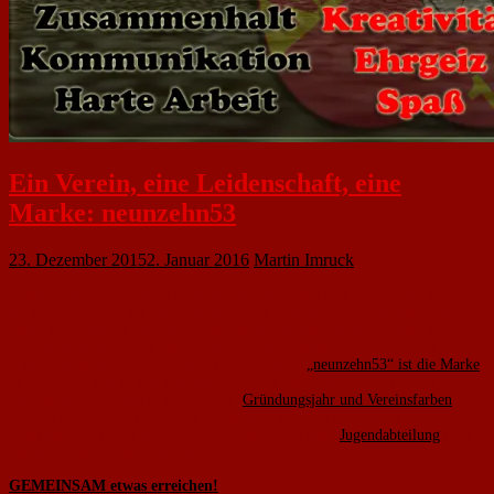
Ein Verein, eine Leidenschaft, eine
Marke: neunzehn53
23. Dezember 2015
2. Januar 2016
Martin Imruck
Bereits Mitte 2015 reifte in uns die Idee den Verein durch eine Marke zu
stärken. In erster Linie sollte diese natürlich so viel 1. FC Nackenheim
verkörpern, wie nur möglich. Darüber hinaus war uns die Wiedererkennung
und Identifikation ein großes Anliegen. Nach langem Überlegen und
Ausprobieren ist unser Projekt nun angelaufen.
„neunzehn53“ ist die Marke
,
die ab sofort und in Zukunft mit dem FCN verbunden sein wird. Durch den
zweifarbigen Schriftzug konnten wir
Gründungsjahr und Vereinsfarben
unter einem Dach bündeln. Die jugendlich-freche und schwungvolle
Schriftart soll genau den Kurs verfolgen, den unsere
Jugendabteilung
in den
nächsten Jahren fahren möchte:
GEMEINSAM etwas erreichen!