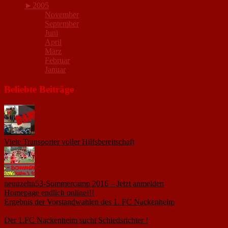
►
2005
November
September
Juni
April
März
Februar
Januar
Beliebte Beiträge
Viele Transporter voller Hilfsbereitschaft
18. November 2015
neunzehn53-Sommercamp 2016 – Jetzt anmelden
1. März 2016
Homepage endlich online!!!
14. Januar 2005
Ergebnis der Vorstandwahlen des 1. FC Nackenheim
9. Oktober
2020
Der 1.FC Nackenheim sucht Schiedsrichter !
19. Februar 2005