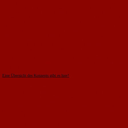
Materialkosten für Bälle und Trikots, Finanzierung von Sommercamps,
Turnieren und zur Teilnahme am Spielbetrieb… Der finanzielle Aufwand
unserer Jugendabteilung ist mit kontinuierlich mindestens 10 Mannschaften
im Spielbetrieb kein kleiner. Aus diesem Grund sind wir durchweg auf der
Suche nach Möglichkeiten unsere finanziellen Möglichkeiten auszubauen.
Durch das Portal Schulengel.de haben wir nun eine solche Option gefunden,
die unsere Jugendabteilung nachhaltig unterstützt und das völlig ohne
zusätzliche Kosten unserer Mitglieder und Gönner. Das Prinzip von
Schulengel ist einfach: Bei jedem Online-Einkauf in zahlreichen Shops
haben die Kunden die Möglichkeit, einen vom Verkäufer festgelegten Anteil
einer gemeinnützigen Einrichtung zukommen zu lassen.
Mit nur wenigen Klicks mehr, könnt ihr so unseren Jugendförderkreis einen
kleinen Gefallen tun. Welchen Auftrag sich Schulengel.de im Detail gesetzt
hat, kann im Folgenden nachgelesen werden.
Eine Übersicht des Konzepts gibt es hier!
Was macht Schulengel.de?
Schulengel.de ist eine Plattform, die es Besuchern ermöglicht ganz einfach,
kostenlos und nebenbei beim Online-Shoppen etwas für den guten Zweck
Ihrer Wahl zu tun. Wie das funktioniert? An Schulengel.de sind
Partnershops angebunden, die uns eine Prämie in Höhe von 2-10% des
Nettowarenwerts zahlen, wenn Sie als Nutzer sich über unsere Plattform
zum Shop weiterleiten lassen und dort etwas bestellen.
Ihr Einkauf wird dadurch nicht teurer. Sie allein bestimmen vor der