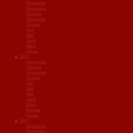
Dezember
November
Oktober
September
August
Juni
Mai
April
März
Januar
►
2012
November
Oktober
September
August
Juli
Juni
Mai
April
März
Februar
Januar
►
2011
Dezember
November