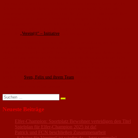
Das Jahr 2020 war für uns alle kein Einfaches. Dennoch haben wir, im
Rahmen der Möglichkeiten, das Beste daraus gemacht. So sind wir
beispielsweise sehr froh darüber, dass die lyfes GmbH mittlerweile ihre
Geschäftsräume in unserem Vereinsheim bezogen hat. Schon im
vorangegangenen Jahr haben wir sehr eng und gut mit lyfes
zusammengearbeitet. Durch die Kooperation profitieren beide Seiten sowie
durch die
„Verein(t)“ – Initiative
auch der ganze Ort.
Zum Weihnachtsfest haben wir mit großer Unterstützung des lyfes-Teams
eine weitere Aktion umgesetzt und an alle Jugendspieler
Weihnachtsgeschenke verteilt. Neben kleinen Aufmerksamkeiten und einer
Überraschung seitens des Vereins war auch ein Wertgutschein der lyfes
GmbH in den Geschenktüten. Für die großzügige Spende von 120
Gutscheinen sowie die großartige und erfrischende Zusammenarbeit mit
unseren Freunden von lyfes möchten wir uns im Namen aller FCler ganz
herzlich bei
Sven, Felix und ihrem Team
bedanken. Wir freuen uns auf ein
besseres Jahr 2021 und auf viele weitere Aktionen, die wir noch gemeinsam
mit euch ins Leben rufen werden.
Suchen
nach:
Neueste Beiträge
Elfer-Champion: Sportplatz Bewohner verteidigen den Titel
Spielplan für Elfer-Champion 2025 ist da!
Patrick und FCN beschließen Zusammenarbeit
„Scheine für Vereine“ ist wieder da – Jetzt sammeln!