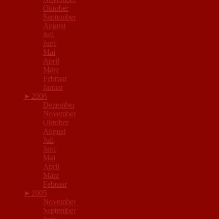
Oktober
September
August
Juli
Juni
Mai
April
März
Februar
Januar
►
2006
Dezember
November
Oktober
August
Juli
Juni
Mai
April
März
Februar
►
2005
November
September