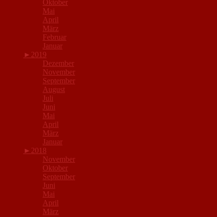
Oktober
Mai
April
März
Februar
Januar
►
2019
Dezember
November
September
August
Juli
Juni
Mai
April
März
Januar
►
2018
November
Oktober
September
Juni
Mai
April
März