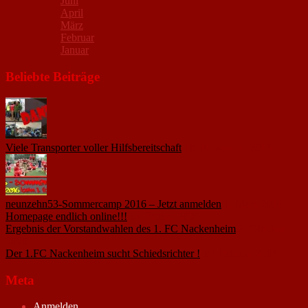
Juni
April
März
Februar
Januar
Beliebte Beiträge
Viele Transporter voller Hilfsbereitschaft
18. November 2015
neunzehn53-Sommercamp 2016 – Jetzt anmelden
1. März 2016
Homepage endlich online!!!
14. Januar 2005
Ergebnis der Vorstandwahlen des 1. FC Nackenheim
9. Oktober
2020
Der 1.FC Nackenheim sucht Schiedsrichter !
19. Februar 2005
Meta
Anmelden