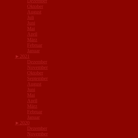
Dezember
Oktober
August
Juli
Juni
Mai
April
März
Februar
Januar
►
2021
Dezember
November
Oktober
September
August
Juni
Mai
April
März
Februar
Januar
►
2020
Dezember
November