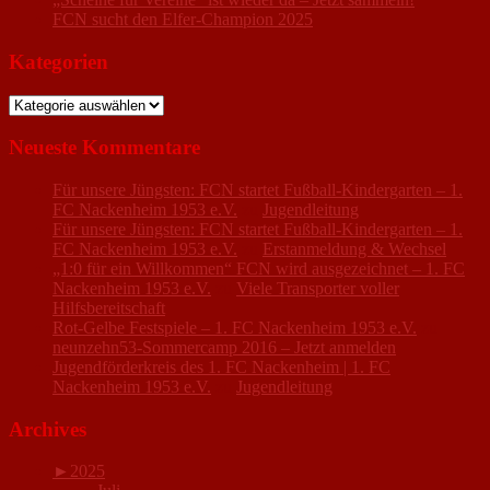
FCN sucht den Elfer-Champion 2025
Kategorien
Kategorien
Neueste Kommentare
Für unsere Jüngsten: FCN startet Fußball-Kindergarten – 1.
FC Nackenheim 1953 e.V.
zu
Jugendleitung
Für unsere Jüngsten: FCN startet Fußball-Kindergarten – 1.
FC Nackenheim 1953 e.V.
zu
Erstanmeldung & Wechsel
„1:0 für ein Willkommen“ FCN wird ausgezeichnet – 1. FC
Nackenheim 1953 e.V.
zu
Viele Transporter voller
Hilfsbereitschaft
Rot-Gelbe Festspiele – 1. FC Nackenheim 1953 e.V.
zu
neunzehn53-Sommercamp 2016 – Jetzt anmelden
Jugendförderkreis des 1. FC Nackenheim | 1. FC
Nackenheim 1953 e.V.
zu
Jugendleitung
Archives
►
2025