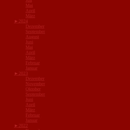
Juli
Mai
April
März
►
2024
Dezember
September
August
Juni
Mai
April
März
Februar
Januar
►
2023
Dezember
November
Oktober
September
Juni
April
März
Februar
Januar
►
2022