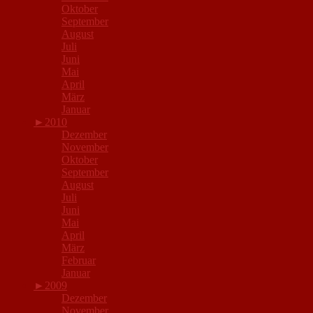
Oktober
September
August
Juli
Juni
Mai
April
März
Januar
►
2010
Dezember
November
Oktober
September
August
Juli
Juni
Mai
April
März
Februar
Januar
►
2009
Dezember
November