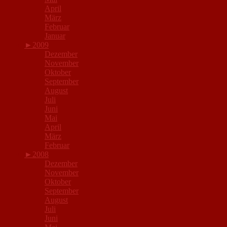
April
März
Februar
Januar
►
2009
Dezember
November
Oktober
September
August
Juli
Juni
Mai
April
März
Februar
►
2008
Dezember
November
Oktober
September
August
Juli
Juni