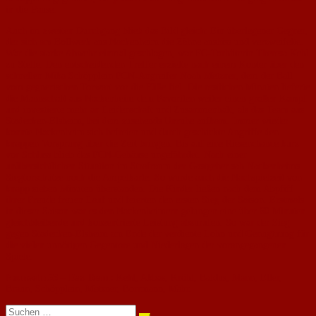
in die Pause.
Auch im zweiten Durchgang blieb das Bild gleich: Ein überlegener Gegner,
der sich am Bollwerk aus Nackenheim die Zähne ausbiss und verzweifelte.
War die starke Abwehr einmal geschlagen, war FC-Torhüterin Theresa Kehl
zu Stelle. Den entscheidenden Treffer erzielte nach einem Konter über den
schnellen Mika Schöpplein FCN-Angreifer Noah Metzner, dem der Ball
vom gegnerischen Torwart vor die Füße fiel. Die restlichen Minuten lieferte
die Mannschaft aus Nackenheim dem Favoriten weiter einen großen Kampf
und investierte mehr an Leidenschaft und Zusammenhalt, als das Team aus
Stadecken-Elsheim, bei dem zusehends Unruhe aufkam. Immer wieder
konnte Nackenheim sich befreien und durch geschickte Angriffe den
knappen Vorsprung über die Zeit bringen. Bis auf eine Riesenchance kurz
vor Schluss blieb das FCN-Gehäuse ungefährdet. Nach einer
unübersichtlichen Situation im Strafraum der Gastgeber sah Nackenheims
Siegtorschütze noch die Ampelkarte. So wurde auch die Nachspielzeit von
knapp sieben Minuten überstanden. Die Kinder ließen nach dem Abpfiff
ihrer Freude freuen Lauf und feierten den ersten Sieg der Saison. Erstmals
in dieser Saison war es den Nackenheimern gelungen eine über 60 Minuten
gleichbleibende und konzentrierte Leistung abzurufen. So war der Sieg
gegen Stadecken-Elsheim am Ende der verdiente Lohn und Genugtuung für
die vielen unnötigen Gegentore und Niederlagen der vorangegangenen
Spiele.
Neunzehn53 – Das Team:
Kehl, Akbas, Kröhl, Baldus, Mann, Eller,
Braun, Schöpplein, Metzner, Borrmann, Mahr.
Suchen