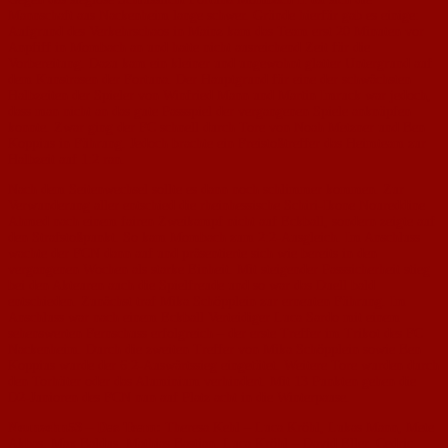
Mannschaft aus Nackenheim lange schwer. Gründe hierfür gab es einige:
Aufgrund des Verkehrschaos in Mainz kam das Team erst 20 Minuten vor
Anpfiff in Mombach an und hatte nicht ausreichend Zeit für die
Vorbereitung. Dazu kam ein kleiner und ungewohnt glatter Untergrund auf
dem Kunstrasen der Fortuna. Der Hauptgrund für eine der schwächsten
Halbzeiten der Spieler von Winfried Mann und Martin Imruck war jedoch,
dass man nicht an das gute Passspiel der vergangenen Spiele anknüpfen
konnte. Zwar ging der FC schnell durch Tore von Noah Metzner und Ben
Koppius in Führung. Jedoch brachte ein Freistoßtreffer das Heimteam zur
Halbzeit auf 1:2 ran.
Nach dem Seitenwechsel sollte es dann noch schlimmer kommen. Zur
Verwunderung aller entschied die rheinhessische Schiri-Ikone Noureddine
Ahmed nach einem fairen Zweikampf nicht auf Eckball, sondern zeigte auf
den Strafstoßpunkt. So kam Mombach zum 2:2-Ausgleich. Im Anschluss
wachte der FCN dann auf und präsentierte sich wie bereits in den
vergangenen Wochen als starke Einheit. Mit steigender Passsicherheit stieg
bei den Akteuren auch die Spielfreude und so war das Duell bald
entschieden. Zunächst traf Mika Schöpplein zur erneuten Führung. Im
Anschluss war nach einem Eckball Verteidiger Luca Sardo mit einem
sehenswerten Fernschuss erfolgreich – der erste Treffer im Trikot des FC
Nackenheim. Durch die zweiten Treffer von Mika Schöpplein sowie Ben
Koppius wurde der 6:2-Auswärtssieg eingetütet. Weitere Tore wurden durch
den Torhüter oder das Aluminium verhindert. Mit 13 Punkten gehen die
D2-Junioren des FCN nun auf Platz acht in die Winterpause.
Neunzehn53 – Das Team:
Theresa Kehl – Luca Kröhl, Lukas Mann, Mete
Akbas, Max Baldus, Mathias Bastian, Luca Kröhl – David Eller, Cedric