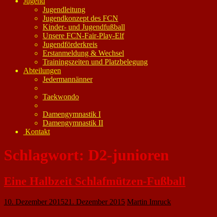
Jugend
Jugendleitung
Jugendkonzept des FCN
Kinder- und Jugendfußball
Unsere FCN-Fair-Play-Elf
Jugendförderkreis
Erstanmeldung & Wechsel
Trainingszeiten und Platzbelegung
Abteilungen
Jedermannänner
Taekwondo
Damengymnastik I
Damengymnastik II
Kontakt
Schlagwort:
D2-junioren
Eine Halbzeit Schlafmützen-Fußball
10. Dezember 2015
21. Dezember 2015
Martin Imruck
Gegen das sieglose Schlusslicht Fortuna Mombach II tat sich die