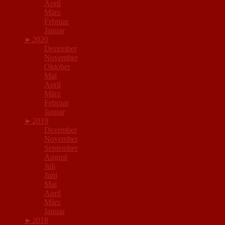
April
März
Februar
Januar
►
2020
Dezember
November
Oktober
Mai
April
März
Februar
Januar
►
2019
Dezember
November
September
August
Juli
Juni
Mai
April
März
Januar
►
2018