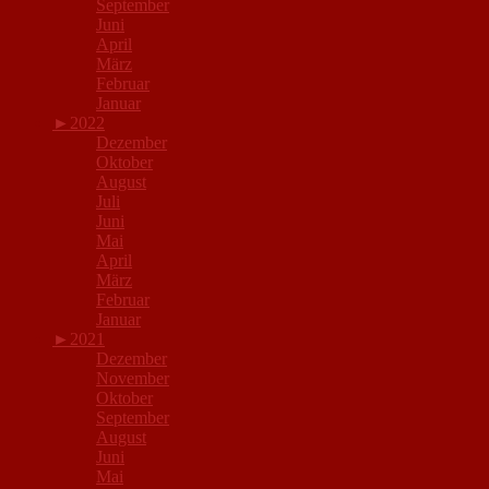
September
Juni
April
März
Februar
Januar
►
2022
Dezember
Oktober
August
Juli
Juni
Mai
April
März
Februar
Januar
►
2021
Dezember
November
Oktober
September
August
Juni
Mai