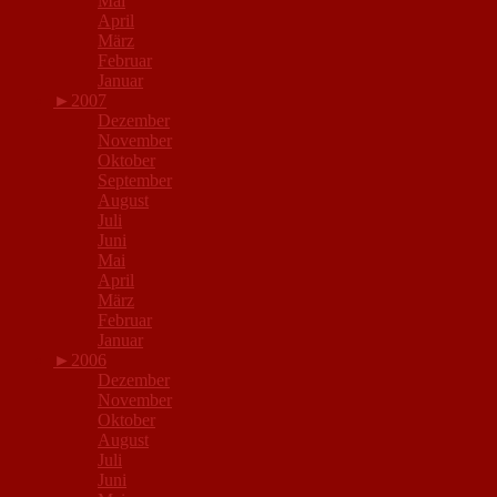
Mai
April
März
Februar
Januar
►
2007
Dezember
November
Oktober
September
August
Juli
Juni
Mai
April
März
Februar
Januar
►
2006
Dezember
November
Oktober
August
Juli
Juni