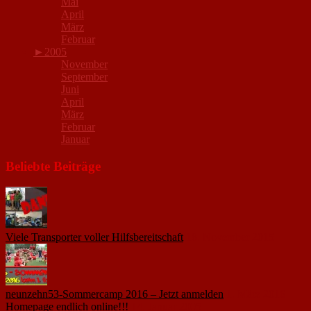
Mai
April
März
Februar
►
2005
November
September
Juni
April
März
Februar
Januar
Beliebte Beiträge
Viele Transporter voller Hilfsbereitschaft
18. November 2015
neunzehn53-Sommercamp 2016 – Jetzt anmelden
1. März 2016
Homepage endlich online!!!
14. Januar 2005