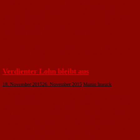
Grundlinie aus die richtige Antwort parat. Mika Schöpplein und David Eller
mit einem Distanzschuss sorgten dann letztendlich für den deutlichen
Ausgang der Begegnung. Drei Wochen nach dem sensationellen Sieg gegen
den Tabellenführer und zwei Wochen ohne Torerfolg und Punkte durften
sich die Spieler wieder über den verdienten Lohn freuen und erwarten an
diesem Samstag um 14 Uhr die TSG Bretzenheim III, bevor es am
09.12.2015 um 18:30 Uhr im letzten Spiel des Jahres gegen den FC Fortuna
Mombach geht.
Neunzehn53 – Das Team:
Theresa Kehl – Cedric Braun, Mathias Bastian,
Mete Akbas – Lukas Mann, David Eller, Mika Schöpplein, Noah Metzner,
Fabian Lenz – Noah Görres.
Verdienter Lohn bleibt aus
18. November 2015
26. November 2015
Martin Imruck
Und wieder mussten die D2-Junioren des FC Nackenheim das Spielfeld mit
leeren Händen verlassen. Nach einem guten Spiel, trübte die 0:2-Niederlage
gegen den VfR Undenheim die Stimmung der Mannschaft von Winfried
Mann und Martin Imruck. Spielstark und entschlossen ließen die Spieler des
FCN beste Torchancen aus und dominierten das Spiel über weite Strecken.
Zwei Unachtsamkeiten sorgten dann für die Entscheidung zu Gunsten der
Gäste. Nach einem langen Ball setzte sich der VfR-Angreifer durch und traf
zum 1:0. Das Heimteam reagierte mit guten Kombinationen und weiteren
Schusschancen auf den Rückstand, vergaß allerdings sich für den guten
Auftritt zu belohnen. Wie so oft wurde dies bestraft: Erneut nach einem