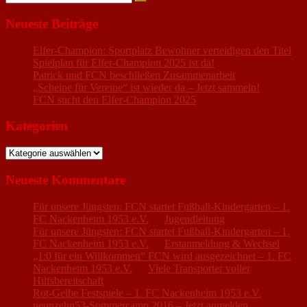
nach:
Neueste Beiträge
Elfer-Champion: Sportplatz Bewohner verteidigen den Titel
Spielplan für Elfer-Champion 2025 ist da!
Patrick und FCN beschließen Zusammenarbeit
„Scheine für Vereine“ ist wieder da – Jetzt sammeln!
FCN sucht den Elfer-Champion 2025
Kategorien
Kategorien
Neueste Kommentare
Für unsere Jüngsten: FCN startet Fußball-Kindergarten – 1.
FC Nackenheim 1953 e.V.
zu
Jugendleitung
Für unsere Jüngsten: FCN startet Fußball-Kindergarten – 1.
FC Nackenheim 1953 e.V.
zu
Erstanmeldung & Wechsel
„1:0 für ein Willkommen“ FCN wird ausgezeichnet – 1. FC
Nackenheim 1953 e.V.
zu
Viele Transporter voller
Hilfsbereitschaft
Rot-Gelbe Festspiele – 1. FC Nackenheim 1953 e.V.
zu
neunzehn53-Sommercamp 2016 – Jetzt anmelden