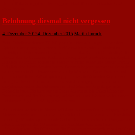
Braun, Mika Schöpplein, Ben Koppius, Noah Metzner, Sebastian Glaß,
Noah Görres.
Belohnung diesmal nicht vergessen
4. Dezember 2015
4. Dezember 2015
Martin Imruck
Beim Tabellenvorletzten FC Willy Wacker Hechtsheim galt es vor dem
Spiel den Vorsprung von einem Punkt auszubauen oder zumindest zu
verteidigen. Dabei waren die Vorzeichen auf das Spiel nicht unbedingt die
Besten. Aus 15 Leuten im Kader am Freitagabend wurden bis zum Anpfiff
lediglich 10 Spieler, sodass die Trainer Winfried Mann und Martin Imruck
lediglich eine Wechseloption hatten. Dennoch begann machte das Team dort
weiter, wo es in den letzten Wochen aufgehört hatte: Gutes Passspiel und
gemeinschaftliches Fußballspielen gegen einen tiefstehenden Gegner mit
wenig Ballbesitz. Ebenso wie zuletzt wurden einige gute Torchancen
ausgelassen, wobei die Defensive den Hechtsheimer-Angriff gut unter
Kontrolle hatte. Bis kurz vor der Pause dauerte es, bis Lukas Mann den
Bann brauch und das Tor erzielte, welches seit zwei Wochen voller starker
Leistungen längst überfällig geworden war.
Euphorisiert startete die Mannschaft dann in den zweiten Durchgang. Noah
Metzner konnte bereits nach wenigen Sekunden auf 2:0 erhöhen. Ebenfalls
nur einige Minuten später konnte Cedric Braun nach schönem Querpass von
Mika Schöpplein das 3:0 erzielen. Im Anschluss dann eine kurze
„Schwächephase“ des FCN in der die Platzherren unverhofft zum Anschluss
kamen. Jedoch hatte Noah Metzner mit einem kuriosen Treffer von der