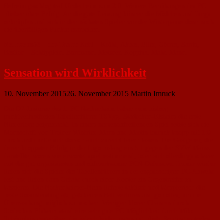
Befreiungsschlag traf Undenheim zum 2:0. Weitere Bemühungen des FC
blieben ohne Erfolg. An die gute Leistung können die Mädchen und Jungs
anknüpfen und sich in den nächsten Spielen vor der Winterpause dann noch
die überfälligen Punkte erarbeiten.
Neunzehn53 – das Team:
Kehl – Kröhl, Akbas, Eller, Görres, Sardo,
Bastian – Schöpplein, Borrmann, Metzner, Koppius, Mahr, Mann.
Sensation wird Wirklichkeit
10. November 2015
26. November 2015
Martin Imruck
Die D2-Junioren des 1. FC Nackenheim haben dem bislang
punktverlustfreien Tabellenführer TSVgg. Stadecken-Elsheim die erste
Niederlage beigebracht. In einem nervenaufreibenden Spiel setzte sich die
Mannschaft von Trainer Winfried Mann und Martin Imruck knapp mit 1:0
durch und durfte sich danach auch zurecht feiern lassen. Die Gastgeber, die
deren knappster Erfolg in der Liga bislang ein 5:1 gegen den SVW Mainz
darstellte, waren wie erwartet spielbestimmend, taten sich allerdings schwer
mit der gut organisierten und aufmerksamen FCN-Defensive. Immer wieder
liefen sich die Spieler des Tabellenführers in der engmaschigen FC-Abwehr
fest und liefen dann Gefahr durch einen Konter ein Gegentreffer zu
kassieren. Die Nackenheimer-Neun lieferte taktisch und kämpferisch die
beste Saisonleistung ab, gab keinen Ball verloren und gab alles, um die
Überraschung möglich zu machen. Wenigen klaren Chancen durch
Stadecken-Elsheim stand eine sehr gute FC-Möglichkeit durch Mika
Schöpplein gegenüber, die jedoch leider ungenutzt blieb. So ging es torlos