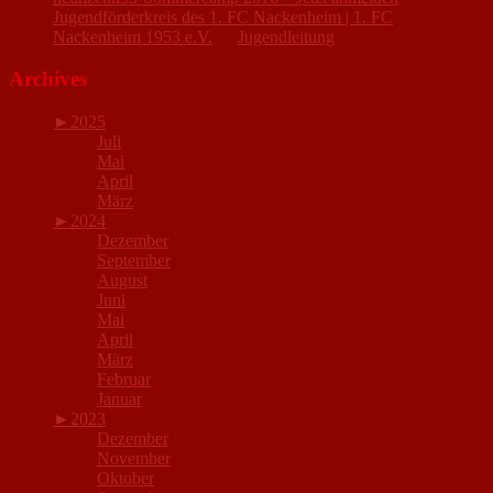
Jugendförderkreis des 1. FC Nackenheim | 1. FC
Nackenheim 1953 e.V.
zu
Jugendleitung
Archives
►
2025
Juli
Mai
April
März
►
2024
Dezember
September
August
Juni
Mai
April
März
Februar
Januar
►
2023
Dezember
November
Oktober