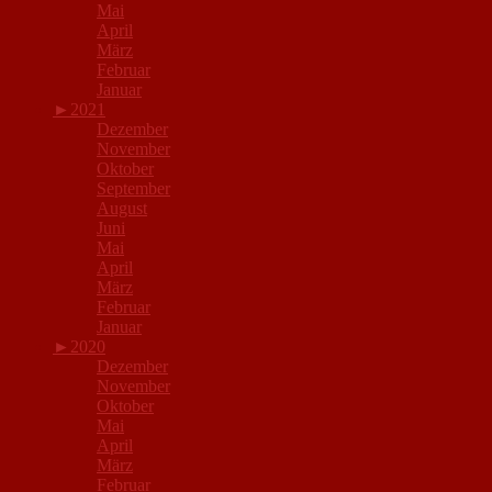
Mai
April
März
Februar
Januar
►
2021
Dezember
November
Oktober
September
August
Juni
Mai
April
März
Februar
Januar
►
2020
Dezember
November
Oktober
Mai
April
März
Februar