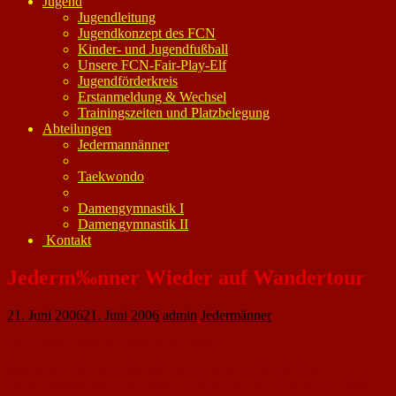
Jugend
Jugendleitung
Jugendkonzept des FCN
Kinder- und Jugendfußball
Unsere FCN-Fair-Play-Elf
Jugendförderkreis
Erstanmeldung & Wechsel
Trainingszeiten und Platzbelegung
Abteilungen
Jedermannänner
Taekwondo
Damengymnastik I
Damengymnastik II
Kontakt
Jederm‰nner Wieder auf Wandertour
21. Juni 2006
21. Juni 2006
admin
Jedermänner
Zum siebten Mal im Bayerischen Wald
Zum siebten Mal hat es die Jedermänner vom 1. Fußball- Club-
Nackenheim zu einem mehrtägigen Aufenthalt in den Bayerischen Wald