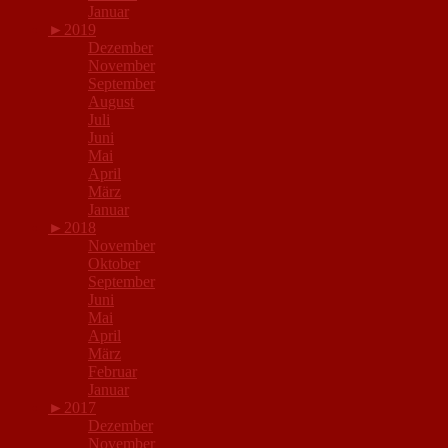
Januar
►
2019
Dezember
November
September
August
Juli
Juni
Mai
April
März
Januar
►
2018
November
Oktober
September
Juni
Mai
April
März
Februar
Januar
►
2017
Dezember
November