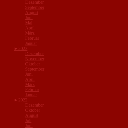
Dezember
September
August
Juni
Mai
April
März
Februar
Januar
►
2023
Dezember
November
Oktober
September
Juni
April
März
Februar
Januar
►
2022
Dezember
Oktober
August
Juli
Juni