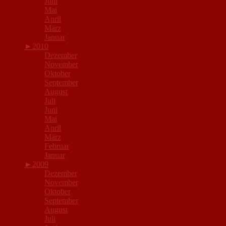
Juni
Mai
April
März
Januar
►
2010
Dezember
November
Oktober
September
August
Juli
Juni
Mai
April
März
Februar
Januar
►
2009
Dezember
November
Oktober
September
August
Juli