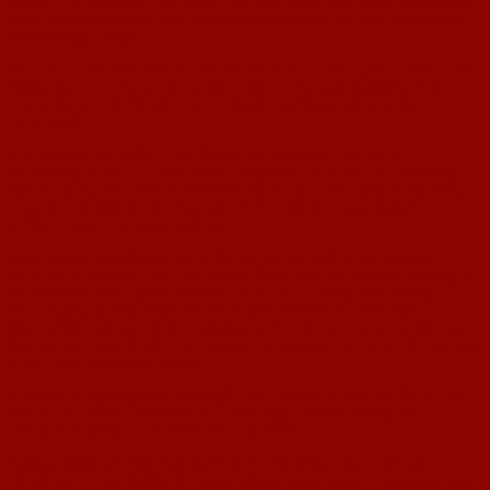
gezogen. Grafenwiesen war wieder das Ziel. Die schmucke Gemeinde liegt
sanft eingebettet an den Bergrücken von Kaitersberg am Ufer des kleinen
Flusses Weißer Regen.
Nach der Ankunft im Quartier fuhren die Nackenheimer gleich weiter zum
Mittagessen nach Tschechien sowie an die Grenze zum Shopping. Am
Abend feierten die Wanderer ihre Ankunft bei Hausmusik und alten
Vereinsliedern.
Am nächsten Tag stellte Theo Rudolf die Touren vor, die noch
zurückzulegen waren. Trübe Wolken begleiteten den Weg nach Kötzting
zum Kurpark, dem Steinbachtal und zum Forellenhof. Auf dem Rückweg
besuchten die Sportler den Gasthof Lindner mit der angeschlossenen
größten Privatbrauerei im Umkreis.
Zum besonderen Erlebnis wurde die Wanderung entlang der Deutsch-
tschechischen Grenze. Start war in Eschlkam/ Vseruby, einem Übergang der
im Juli 1990 wieder geöffnet wurde. Unter der Leitung eines kundigen
Führers ging die Exkursion vorbei an Seen und Bächen sowie durch
Mischwälder, wo überall die ehemals scharf bewachte Grenze markiert ist.
Ziel war der neue Wander- Grenzübergang mit einer herrlichen Fernsicht zu
Arber, Osser und Hoher Bogen.
Am letzten Tag gingen die Ausflügler noch einmal richtig zur Sache. Die
Strecke von Simmereinöd bis hoch zum Skigebiet Eck und zurück
erforderte Ausdauer und viel Kraft in den Beinen.
Beim gemütlichen Beisammensein am Abend dankten die Teilnehmer
Wanderwart Theo Rudolf, der abwechslungsreiche Touren ausgesucht hatte