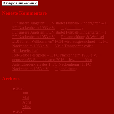
Kategorien
Neueste Kommentare
Für unsere Jüngsten: FCN startet Fußball-Kindergarten – 1.
FC Nackenheim 1953 e.V.
zu
Jugendleitung
Für unsere Jüngsten: FCN startet Fußball-Kindergarten – 1.
FC Nackenheim 1953 e.V.
zu
Erstanmeldung & Wechsel
„1:0 für ein Willkommen“ FCN wird ausgezeichnet – 1. FC
Nackenheim 1953 e.V.
zu
Viele Transporter voller
Hilfsbereitschaft
Rot-Gelbe Festspiele – 1. FC Nackenheim 1953 e.V.
zu
neunzehn53-Sommercamp 2016 – Jetzt anmelden
Jugendförderkreis des 1. FC Nackenheim | 1. FC
Nackenheim 1953 e.V.
zu
Jugendleitung
Archives
►
2025
Juli
Mai
April
März
►
2024