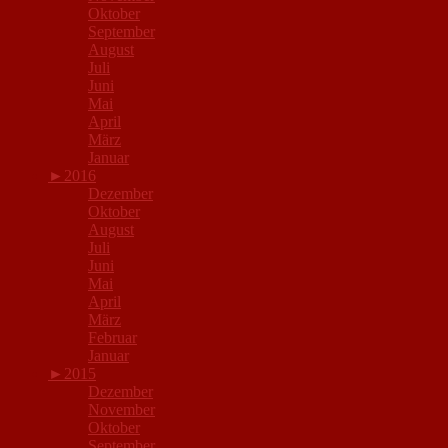
Oktober
September
August
Juli
Juni
Mai
April
März
Januar
►
2016
Dezember
Oktober
August
Juli
Juni
Mai
April
März
Februar
Januar
►
2015
Dezember
November
Oktober
September