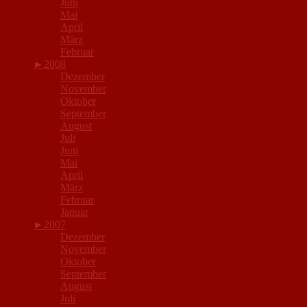
Juni
Mai
April
März
Februar
►
2008
Dezember
November
Oktober
September
August
Juli
Juni
Mai
April
März
Februar
Januar
►
2007
Dezember
November
Oktober
September
August
Juli