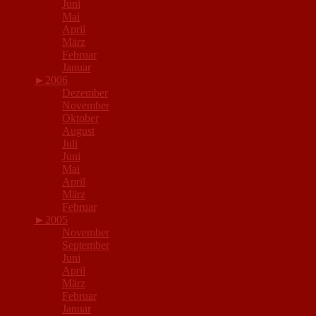
Juni
Mai
April
März
Februar
Januar
►
2006
Dezember
November
Oktober
August
Juli
Juni
Mai
April
März
Februar
►
2005
November
September
Juni
April
März
Februar
Januar