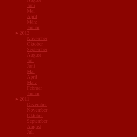
Juni
Mai
April
März
Januar
►
2012
November
Oktober
September
August
Juli
Juni
Mai
April
März
Februar
Januar
►
2011
Dezember
November
Oktober
September
August
Juli