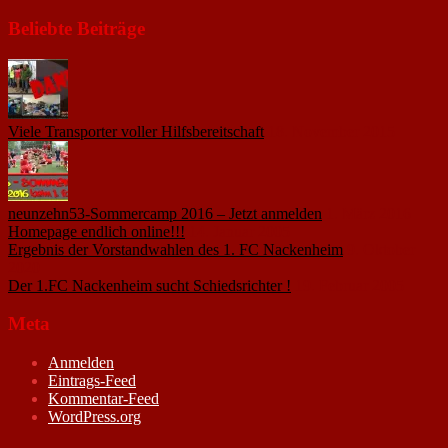
Beliebte Beiträge
Viele Transporter voller Hilfsbereitschaft
18. November 2015
neunzehn53-Sommercamp 2016 – Jetzt anmelden
1. März 2016
Homepage endlich online!!!
14. Januar 2005
Ergebnis der Vorstandwahlen des 1. FC Nackenheim
9. Oktober
2020
Der 1.FC Nackenheim sucht Schiedsrichter !
19. Februar 2005
Meta
Anmelden
Eintrags-Feed
Kommentar-Feed
WordPress.org