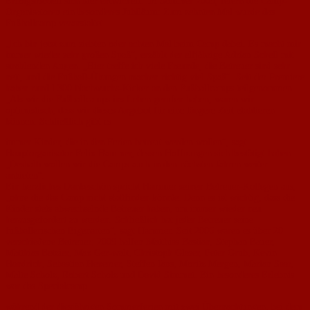
Erfolgsmodell sich hier entwickelt. Im Sommer 2009, feiern die Camp-
Organisatoren ein besonderes Jubiläum: Zum zehnten Mal wurde das
Fußballcamp veranstaltet.
„Ich bin jetzt zum siebten oder achten Mal beim Camp dabei. Es macht mir
immer wieder sehr großen Spaß“, erzählt der elfjährige Adrian Schell mit
strahlenden Augen. „Hier treffe ich viele Freunde, die Betreuer sind sehr
nett, und die Fußball-Übungen machen richtig viel Spaß“. Seit der Premiere
haben rund l 300 Nachwuchs-Kicker an den Fußballcamps teilgenommen.
„Als wir die Fußballcamps ins Leben gerufen haben, waren wir
optimistisch, dass wir dieses Angebot für eine längere Zeit etablieren
können. Schließlich gibt es
immer Kinder, die in den Ferien betreut werden wollen“, sagt
Hauptorganisator Felix Hammer, dessen Hoffnungen sich bestätigt haben.
„Deshalb wollen wir die Camps auch in den nächsten Jahren weiter
anbieten“.
Ein herzliches Dankeschön spricht Hammer seinen Betreuer-Kollegen aus,
„ohne die das Camp nicht stattfinden könnte. Denn es ist wichtig, dass die
Kinder stets abwechselnde Betreuer haben, um immer wieder neu
herausgefordert zu werden. Schließlich hat jeder Betreuer seine
fußballerischen Eigenarten“, sagt Hammer. Seit 2006 waren es über 20
verschiedene Betreuer; 2009 halfen Matthias Bastian, Stephan Bauer,
Matthias Betzier, Max Ger-walt, Christoph Glaser, Peter Grub, Kevin
Handrick, Sebastian Hexemer, Steffen Jans, Moritz Mergen, Marian Saar,
Malte Scholz, Robert Scholz und David Simmet. Ein besonderes Erlebnis
war das Specialcamp
während der diesjährigen Sommerferien mit zwei Übernachtungen, bei dem