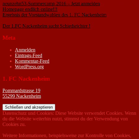
neunzehn53-Sommercamp 2016 – Jetzt anmelden
1. März 2016
Homepage endlich online!!!
14. Januar 2005
Ergebnis der Vorstandwahlen des 1. FC Nackenheim
9. Oktober
2020
Der 1.FC Nackenheim sucht Schiedsrichter !
19. Februar 2005
Meta
Anmelden
Eintrags-Feed
Kommentar-Feed
WordPress.org
1. FC Nackenheim
Pommardstrasse 19
55299 Nackenheim
Datenschutz und Cookies: Diese Website verwendet Cookies. Wenn
du die Website weiterhin nutzt, stimmst du der Verwendung von
Cookies zu.
Weitere Informationen, beispielsweise zur Kontrolle von Cookies,