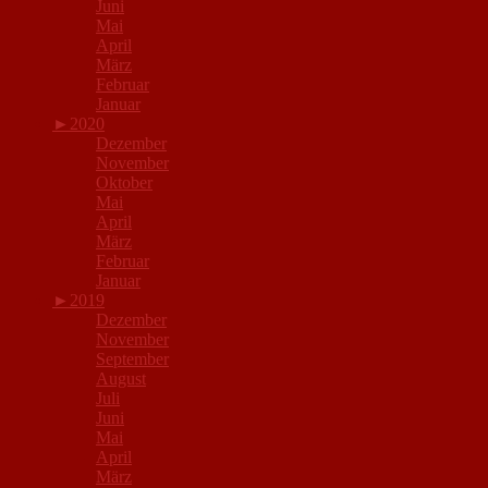
Juni
Mai
April
März
Februar
Januar
►
2020
Dezember
November
Oktober
Mai
April
März
Februar
Januar
►
2019
Dezember
November
September
August
Juli
Juni
Mai
April
März