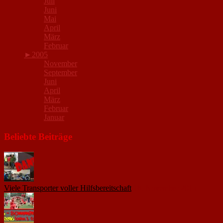
Juli
Juni
Mai
April
März
Februar
►
2005
November
September
Juni
April
März
Februar
Januar
Beliebte Beiträge
Viele Transporter voller Hilfsbereitschaft
18. November 2015