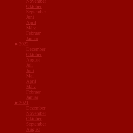
November
Oktober
September
Juni
April
März
Februar
Januar
►
2022
Dezember
Oktober
August
Juli
Juni
Mai
April
März
Februar
Januar
►
2021
Dezember
November
Oktober
September
August