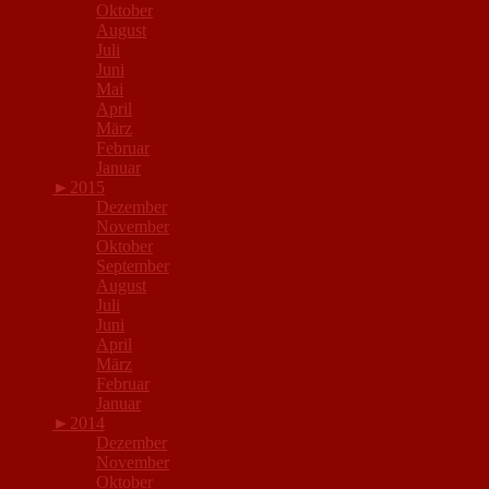
Oktober
August
Juli
Juni
Mai
April
März
Februar
Januar
►
2015
Dezember
November
Oktober
September
August
Juli
Juni
April
März
Februar
Januar
►
2014
Dezember
November
Oktober