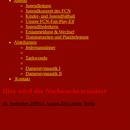
Jugend
Jugendleitung
Jugendkonzept des FCN
Kinder- und Jugendfußball
Unsere FCN-Fair-Play-Elf
Jugendförderkreis
Erstanmeldung & Wechsel
Trainingszeiten und Platzbelegung
Abteilungen
Jedermannänner
Taekwondo
Damengymnastik I
Damengymnastik II
Kontakt
Hier wird der Nachwuchs trainiert
24. September 2009
13. August 2015
admin
Verein
Nackenheimer Fußballcamps erfreuen sich großer Beliebtheit
Als im Sommer 2006 das erste Fußballcamp auf dem Nacken-heimer
Sportplatz angeboten wurde, war kaum abzusehen, welch außerordentliches