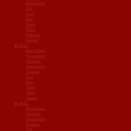
September
Juli
Juni
Mai
April
März
Februar
Januar
►
2013
Dezember
November
Oktober
September
August
Juni
Mai
April
März
Januar
►
2012
November
Oktober
September
August
Juli