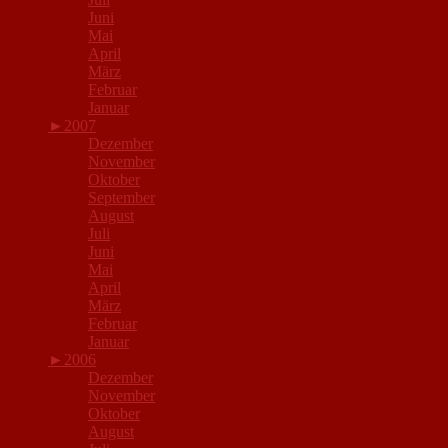
Juni
Mai
April
März
Februar
Januar
►
2007
Dezember
November
Oktober
September
August
Juli
Juni
Mai
April
März
Februar
Januar
►
2006
Dezember
November
Oktober
August