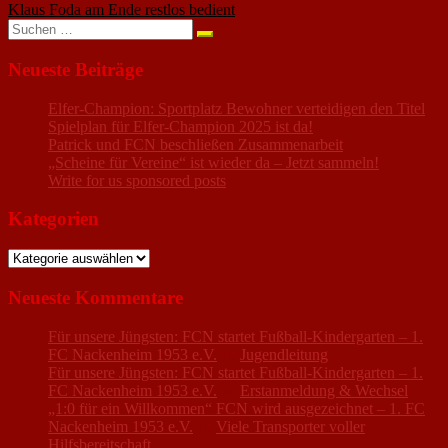
Klaus Foda am Ende restlos bedient
Suchen
nach:
Neueste Beiträge
Elfer-Champion: Sportplatz Bewohner verteidigen den Titel
Spielplan für Elfer-Champion 2025 ist da!
Patrick und FCN beschließen Zusammenarbeit
„Scheine für Vereine“ ist wieder da – Jetzt sammeln!
Write for us sponsored posts
Kategorien
Kategorien
Neueste Kommentare
Für unsere Jüngsten: FCN startet Fußball-Kindergarten – 1.
FC Nackenheim 1953 e.V.
zu
Jugendleitung
Für unsere Jüngsten: FCN startet Fußball-Kindergarten – 1.
FC Nackenheim 1953 e.V.
zu
Erstanmeldung & Wechsel
„1:0 für ein Willkommen“ FCN wird ausgezeichnet – 1. FC
Nackenheim 1953 e.V.
zu
Viele Transporter voller
Hilfsbereitschaft