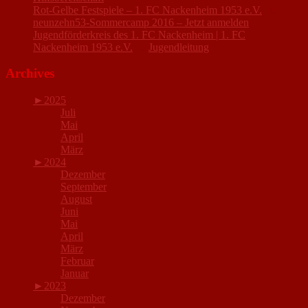
Rot-Gelbe Festspiele – 1. FC Nackenheim 1953 e.V.
zu
neunzehn53-Sommercamp 2016 – Jetzt anmelden
Jugendförderkreis des 1. FC Nackenheim | 1. FC
Nackenheim 1953 e.V.
zu
Jugendleitung
Archives
►
2025
Juli
Mai
April
März
►
2024
Dezember
September
August
Juni
Mai
April
März
Februar
Januar
►
2023
Dezember