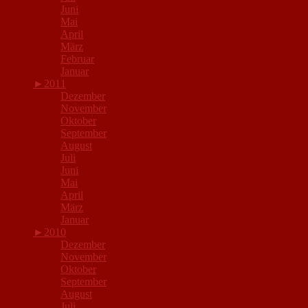
Juni
Mai
April
März
Februar
Januar
►
2011
Dezember
November
Oktober
September
August
Juli
Juni
Mai
April
März
Januar
►
2010
Dezember
November
Oktober
September
August
Juli