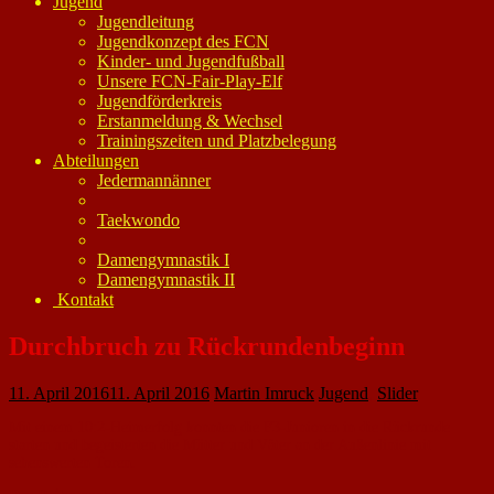
Jugend
Jugendleitung
Jugendkonzept des FCN
Kinder- und Jugendfußball
Unsere FCN-Fair-Play-Elf
Jugendförderkreis
Erstanmeldung & Wechsel
Trainingszeiten und Platzbelegung
Abteilungen
Jedermannänner
Taekwondo
Damengymnastik I
Damengymnastik II
Kontakt
Durchbruch zu Rückrundenbeginn
11. April 2016
11. April 2016
Martin Imruck
Jugend
,
Slider
Mit einem 10:2-Heimerfolg konnten die F3-Junioren in die Rückrunde
starten und begeisterten die Mütter und Väter an der Außenlinie mit
sehenswerten Toren.