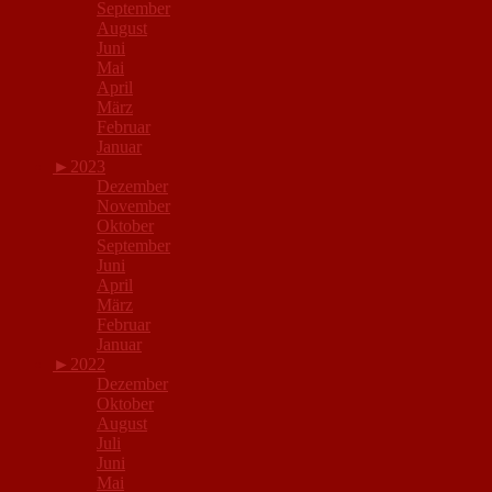
September
August
Juni
Mai
April
März
Februar
Januar
►
2023
Dezember
November
Oktober
September
Juni
April
März
Februar
Januar
►
2022
Dezember
Oktober
August
Juli
Juni
Mai