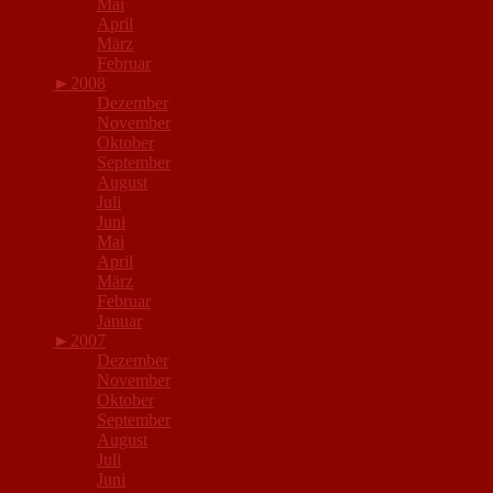
Mai
April
März
Februar
►
2008
Dezember
November
Oktober
September
August
Juli
Juni
Mai
April
März
Februar
Januar
►
2007
Dezember
November
Oktober
September
August
Juli
Juni