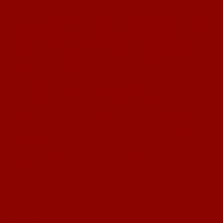
Der Reihe nach:
In den ersten Minuten, tasteten sich beide Mannschaften noch etwas ab. Es
wurden einige Angriffe von beiden Teams zaghaft vorgetragen, ohne dass
sich Torgelegenheiten ergaben. Entweder wurden sie nicht sauber oder aber
zu überhastet abgeschlossen. Trainer Werner Kleinz ließ seine Mädels und
Jungs daraufhin schon in der gegnerischen Hälfte angreifen, um den
Spielaufbau der Gonsenheimer zu unterbinden. Der Ballbesitz erhöhte sich
und die Kicker vom 1. FC kamen nun auch zu Chancen, die auch bis zur
Halbzeit zu zwei Toren führten.
Nach der Pause erzielten dann die Stürmer Jason Erler (4 Tore) und Hugo
Gomes Cardoso (2 Tore) sowie das starke Mittelfeld mit Arian Beqiri und
Ben Schwedler jeweils 1 Tor, im Minutentakt die Tore.
Tom Kalbfuß als Abwehrchef steuerte mit einem Alleingang über das halbe
Spielfeld sowie einem Fernschuss die restlichen Treffer bei. Gonsenheim
steckte in einem fairen Spiel nie auf und erzielte in der Schlussphase zwei
Anschlusstreffer.
Die anwesenden Eltern und Geschwister sahen ein tolles Spiel und einen
glücklichen Trainer.