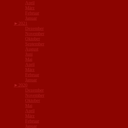
April
März
Februar
Januar
►
2021
Dezember
November
Oktober
September
August
Juni
Mai
April
März
Februar
Januar
►
2020
Dezember
November
Oktober
Mai
April
März
Februar
Januar