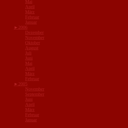
Mai
April
März
Februar
Januar
►
2006
Dezember
November
Oktober
August
Juli
Juni
Mai
April
März
Februar
►
2005
November
September
Juni
April
März
Februar
Januar