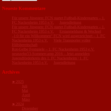
Neueste Kommentare
Für unsere Jüngsten: FCN startet Fußball-Kindergarten – 1.
FC Nackenheim 1953 e.V.
zu
Jugendleitung
Für unsere Jüngsten: FCN startet Fußball-Kindergarten – 1.
FC Nackenheim 1953 e.V.
zu
Erstanmeldung & Wechsel
„1:0 für ein Willkommen“ FCN wird ausgezeichnet – 1. FC
Nackenheim 1953 e.V.
zu
Viele Transporter voller
Hilfsbereitschaft
Rot-Gelbe Festspiele – 1. FC Nackenheim 1953 e.V.
zu
neunzehn53-Sommercamp 2016 – Jetzt anmelden
Jugendförderkreis des 1. FC Nackenheim | 1. FC
Nackenheim 1953 e.V.
zu
Jugendleitung
Archives
►
2025
Juli
Mai
April
März
►
2024
Dezember