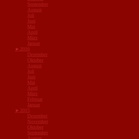
September
August
Juli
Juni
Mai
April
März
Januar
►
2016
Dezember
Oktober
August
Juli
Juni
Mai
April
März
Februar
Januar
►
2015
Dezember
November
Oktober
September
August