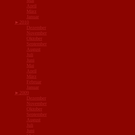
Mai
April
März
Januar
►
2010
Dezember
November
Oktober
September
August
Juli
Juni
Mai
April
März
Februar
Januar
►
2009
Dezember
November
Oktober
September
August
Juli
Juni