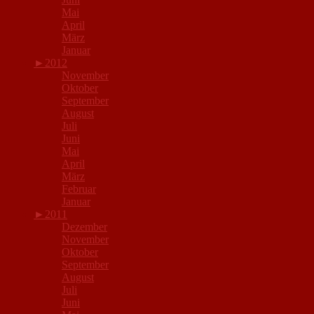
Mai
April
März
Januar
►
2012
November
Oktober
September
August
Juli
Juni
Mai
April
März
Februar
Januar
►
2011
Dezember
November
Oktober
September
August
Juli
Juni