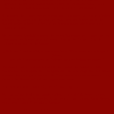
Ingelheim, kamen alle Spieler/innen (außer der verletzten Fanny Glock)
pünktlich zur frühen Abfahrtszeit um 8 Uhr zum FC-Vereinsheim.
So konnten die Trainer Werner Kleinz und Humphrey Carr aus dem Vollen
schöpfen und hatten nur die Qual der Wahl, welchen Spieler sie in die
Startelf stellen sollten. Im Verlauf des Spiels konnten alle Spieler zum
Einsatz kommen.
Mit der ersten Spielhälfte waren die beiden Nackenheimer Trainer mit den
Leistungen der Spieler nicht zufrieden. Obwohl die F3 mit 1:0 in die
Halbzeit ging, gab es die Ansage.
„Nicht der Einzelne zählt, sondern das Team. Wir könnten schon längst 4:0
führen,
aber die Eigensinnigkeit der Stürmer hat dies bislang verhindert.“
Vor Anpfiff der 2. Halbzeit schworen die Trainer die Spieler zu mehr
Spielfreude, Kampfgeist und Teamgeist ein. Die acht Jungs und drei Mädels
konnten dies auch gut umsetzen. Die Folge waren noch sechs weitere Tore,
die sich die Mannschaft toll herausgearbeitet hatte.
Die Tore erzielten:
Jason (2), Ben (2) und Hugo (3).
Mannschaftsaufstellung:
Jannik Kallies, Tom Kalbfuß, Nevio Gomez,
Georgi Koynov, Ben Schwedler, Arian Beqiri, Hugo Gomes, Sarah Sieben,
Nora Beqiri, Jason Erler, Maria Spengler.
Abschluss der Rückrunde: 6:6 Punkte 23:12 Tore