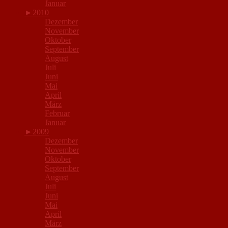
Januar
►
2010
Dezember
November
Oktober
September
August
Juli
Juni
Mai
April
März
Februar
Januar
►
2009
Dezember
November
Oktober
September
August
Juli
Juni
Mai
April
März