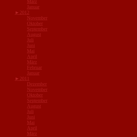
März
Januar
►
2012
November
Oktober
September
August
Juli
Juni
Mai
April
März
Februar
Januar
►
2011
Dezember
November
Oktober
September
August
Juli
Juni
Mai
April
März