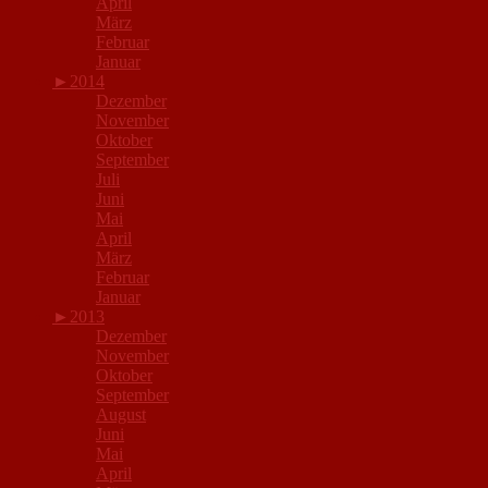
April
März
Februar
Januar
►
2014
Dezember
November
Oktober
September
Juli
Juni
Mai
April
März
Februar
Januar
►
2013
Dezember
November
Oktober
September
August
Juni
Mai
April