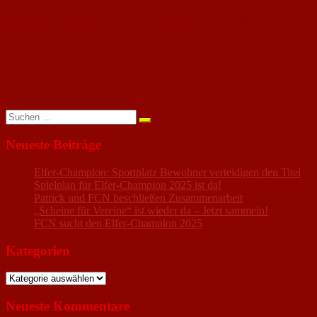
Die anwesenden Eltern und Geschwister sahen ein tolles Spiel und einen
glücklichen Trainer.
Suchen
nach:
Neueste Beiträge
Elfer-Champion: Sportplatz Bewohner verteidigen den Titel
Spielplan für Elfer-Champion 2025 ist da!
Patrick und FCN beschließen Zusammenarbeit
„Scheine für Vereine“ ist wieder da – Jetzt sammeln!
FCN sucht den Elfer-Champion 2025
Kategorien
Kategorien
Neueste Kommentare