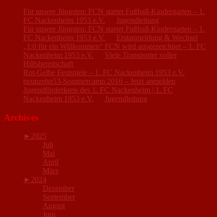
Für unsere Jüngsten: FCN startet Fußball-Kindergarten – 1.
FC Nackenheim 1953 e.V.
zu
Jugendleitung
Für unsere Jüngsten: FCN startet Fußball-Kindergarten – 1.
FC Nackenheim 1953 e.V.
zu
Erstanmeldung & Wechsel
„1:0 für ein Willkommen“ FCN wird ausgezeichnet – 1. FC
Nackenheim 1953 e.V.
zu
Viele Transporter voller
Hilfsbereitschaft
Rot-Gelbe Festspiele – 1. FC Nackenheim 1953 e.V.
zu
neunzehn53-Sommercamp 2016 – Jetzt anmelden
Jugendförderkreis des 1. FC Nackenheim | 1. FC
Nackenheim 1953 e.V.
zu
Jugendleitung
Archives
►
2025
Juli
Mai
April
März
►
2024
Dezember
September
August
Juni