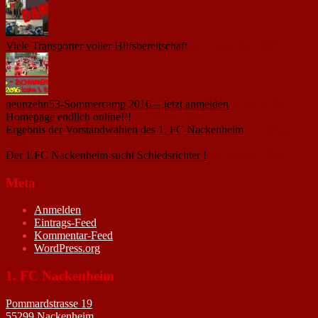
Viele Transporter voller Hilfsbereitschaft
18. November 2015
neunzehn53-Sommercamp 2016 – Jetzt anmelden
1. März 2016
Homepage endlich online!!!
14. Januar 2005
Ergebnis der Vorstandwahlen des 1. FC Nackenheim
9. Oktober
2020
Der 1.FC Nackenheim sucht Schiedsrichter !
19. Februar 2005
Meta
Anmelden
Eintrags-Feed
Kommentar-Feed
WordPress.org
1. FC Nackenheim
Pommardstrasse 19
55299 Nackenheim