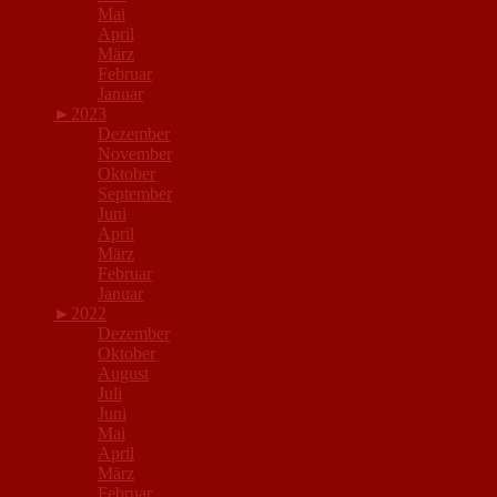
Mai
April
März
Februar
Januar
►
2023
Dezember
November
Oktober
September
Juni
April
März
Februar
Januar
►
2022
Dezember
Oktober
August
Juli
Juni
Mai
April
März
Februar