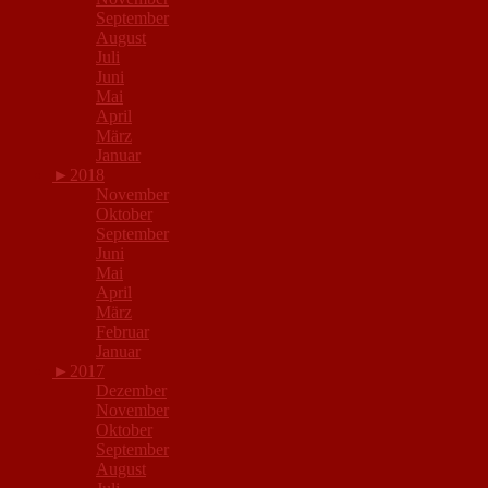
September
August
Juli
Juni
Mai
April
März
Januar
►
2018
November
Oktober
September
Juni
Mai
April
März
Februar
Januar
►
2017
Dezember
November
Oktober
September
August