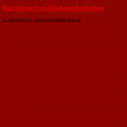
Durchbruch zu Rückrundenbeginn
11. April 2016
11. April 2016
Martin Imruck
Mit einem 10:2-Heimerfolg konnten die F3-Junioren in die Rückrunde
starten und begeisterten die Mütter und Väter an der Außenlinie mit
sehenswerten Toren.
Der Reihe nach:
In den ersten Minuten, tasteten sich beide Mannschaften noch etwas ab. Es
wurden einige Angriffe von beiden Teams zaghaft vorgetragen, ohne dass
sich Torgelegenheiten ergaben. Entweder wurden sie nicht sauber oder aber
zu überhastet abgeschlossen. Trainer Werner Kleinz ließ seine Mädels und
Jungs daraufhin schon in der gegnerischen Hälfte angreifen, um den
Spielaufbau der Gonsenheimer zu unterbinden. Der Ballbesitz erhöhte sich
und die Kicker vom 1. FC kamen nun auch zu Chancen, die auch bis zur
Halbzeit zu zwei Toren führten.
Nach der Pause erzielten dann die Stürmer Jason Erler (4 Tore) und Hugo
Gomes Cardoso (2 Tore) sowie das starke Mittelfeld mit Arian Beqiri und
Ben Schwedler jeweils 1 Tor, im Minutentakt die Tore.
Tom Kalbfuß als Abwehrchef steuerte mit einem Alleingang über das halbe
Spielfeld sowie einem Fernschuss die restlichen Treffer bei. Gonsenheim
steckte in einem fairen Spiel nie auf und erzielte in der Schlussphase zwei
Anschlusstreffer.