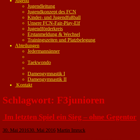
Jugend
Jugendleitung
Jugendkonzept des FCN
Kinder- und Jugendfußball
Unsere FCN-Fair-Play-Elf
Jugendförderkreis
Erstanmeldung & Wechsel
Trainingszeiten und Platzbelegung
Abteilungen
Jedermannänner
Taekwondo
Damengymnastik I
Damengymnastik II
Kontakt
Schlagwort:
F3junioren
Im letzten Spiel ein Sieg – ohne Gegentor
30. Mai 2016
30. Mai 2016
Martin Imruck
Beim letzten Spiel des FC Nackenheim gegen die Spielvereinigung