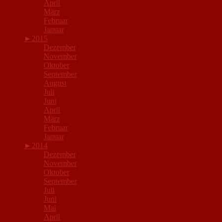
April
März
Februar
Januar
►
2015
Dezember
November
Oktober
September
August
Juli
Juni
April
März
Februar
Januar
►
2014
Dezember
November
Oktober
September
Juli
Juni
Mai
April