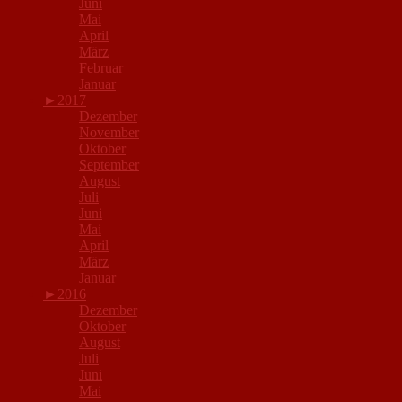
Juni
Mai
April
März
Februar
Januar
►
2017
Dezember
November
Oktober
September
August
Juli
Juni
Mai
April
März
Januar
►
2016
Dezember
Oktober
August
Juli
Juni
Mai