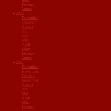
Februar
Januar
►
2022
Dezember
Oktober
August
Juli
Juni
Mai
April
März
Februar
Januar
►
2021
Dezember
November
Oktober
September
August
Juni
Mai
April
März
Februar