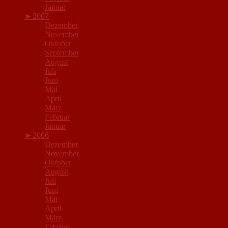
Januar
►
2007
Dezember
November
Oktober
September
August
Juli
Juni
Mai
April
März
Februar
Januar
►
2006
Dezember
November
Oktober
August
Juli
Juni
Mai
April
März
Februar