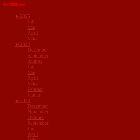
Archives
►
2025
Juli
Mai
April
März
►
2024
Dezember
September
August
Juni
Mai
April
März
Februar
Januar
►
2023
Dezember
November
Oktober
September
Juni
April
März