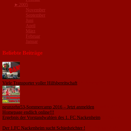
►
2005
November
September
Juni
April
März
Februar
Januar
Beliebte Beiträge
Viele Transporter voller Hilfsbereitschaft
18. November 2015
neunzehn53-Sommercamp 2016 – Jetzt anmelden
1. März 2016
Homepage endlich online!!!
14. Januar 2005
Ergebnis der Vorstandwahlen des 1. FC Nackenheim
9. Oktober
2020
Der 1.FC Nackenheim sucht Schiedsrichter !
19. Februar 2005