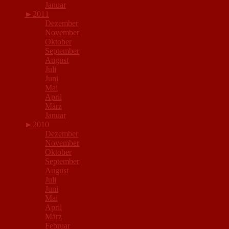
Januar
►
2011
Dezember
November
Oktober
September
August
Juli
Juni
Mai
April
März
Januar
►
2010
Dezember
November
Oktober
September
August
Juli
Juni
Mai
April
März
Februar