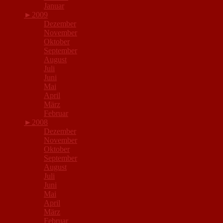
Januar
►
2009
Dezember
November
Oktober
September
August
Juli
Juni
Mai
April
März
Februar
►
2008
Dezember
November
Oktober
September
August
Juli
Juni
Mai
April
März
Februar