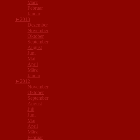
März
Februar
Januar
►
2013
Dezember
November
Oktober
September
August
Juni
Mai
April
März
Januar
►
2012
November
Oktober
September
August
Juli
Juni
Mai
April
März
Februar