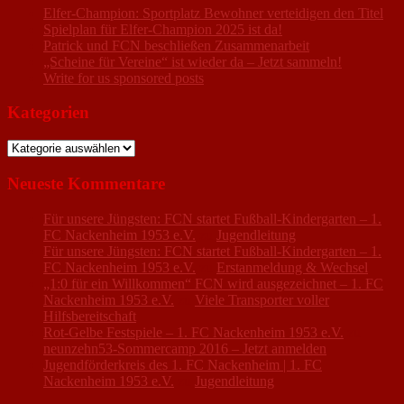
Elfer-Champion: Sportplatz Bewohner verteidigen den Titel
Spielplan für Elfer-Champion 2025 ist da!
Patrick und FCN beschließen Zusammenarbeit
„Scheine für Vereine“ ist wieder da – Jetzt sammeln!
Write for us sponsored posts
Kategorien
Kategorien
Neueste Kommentare
Für unsere Jüngsten: FCN startet Fußball-Kindergarten – 1.
FC Nackenheim 1953 e.V.
zu
Jugendleitung
Für unsere Jüngsten: FCN startet Fußball-Kindergarten – 1.
FC Nackenheim 1953 e.V.
zu
Erstanmeldung & Wechsel
„1:0 für ein Willkommen“ FCN wird ausgezeichnet – 1. FC
Nackenheim 1953 e.V.
zu
Viele Transporter voller
Hilfsbereitschaft
Rot-Gelbe Festspiele – 1. FC Nackenheim 1953 e.V.
zu
neunzehn53-Sommercamp 2016 – Jetzt anmelden
Jugendförderkreis des 1. FC Nackenheim | 1. FC
Nackenheim 1953 e.V.
zu
Jugendleitung