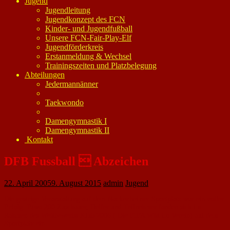
Jugend
Jugendleitung
Jugendkonzept des FCN
Kinder- und Jugendfußball
Unsere FCN-Fair-Play-Elf
Jugendförderkreis
Erstanmeldung & Wechsel
Trainingszeiten und Platzbelegung
Abteilungen
Jedermannänner
Taekwondo
Damengymnastik I
Damengymnastik II
Kontakt
DFB Fussball  Abzeichen
22. April 2005
9. August 2015
admin
Jugend
Die gestrige Veranstaltung auf dem Nackenheimer Sportplatz war ein voller
Erfolg. Etwa 200 Zuschauer, Helfer und Teilnehmer fanden sich im
Rahmen des Wettbewerbs Klub 2006 ( Die FIFA WM im Verein) auf dem
Sportplatz ein.