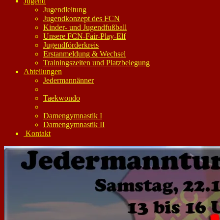
Jugend
Jugendleitung
Jugendkonzept des FCN
Kinder- und Jugendfußball
Unsere FCN-Fair-Play-Elf
Jugendförderkreis
Erstanmeldung & Wechsel
Trainingszeiten und Platzbelegung
Abteilungen
Jedermannänner
Taekwondo
Damengymnastik I
Damengymnastik II
Kontakt