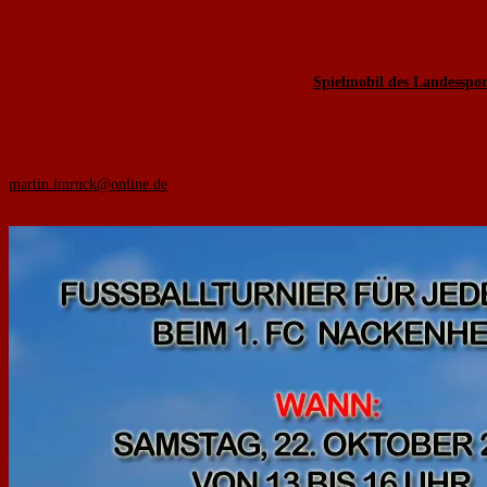
am
Samstag, den 22. Oktober 2016
, lädt der
1. FC Nackenheim gemeins
mehrere Mannschaften auf dem Platz aktiv und spielen auf einem Feld gegene
Als besonderes Angebot haben wir außerdem das
Spielmobil des Landesspo
eine Freude für Groß und Klein. Daher möchten wir ausdrücklich auch unsere 
Rückfragen und Anmeldungen bitte an:
Martin Imruck
0176 – 64235912
martin.imruck@online.de
Der 1. FC Nackenheim und United Nackenheim freuen sich auf Euren Besuc