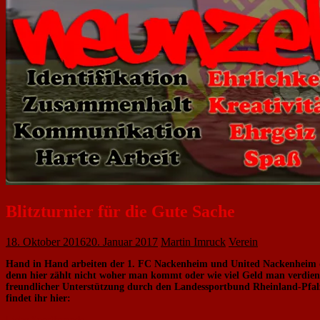
Blitzturnier für die Gute Sache
18. Oktober 2016
20. Januar 2017
Martin Imruck
Verein
Hand in Hand arbeiten der 1. FC Nackenheim und United Nackenheim daran
denn hier zählt nicht woher man kommt oder wie viel Geld man verdie
freundlicher Unterstützung durch den Landessportbund Rheinland-Pfalz 
findet ihr hier:
Liebe Sportfreunde,