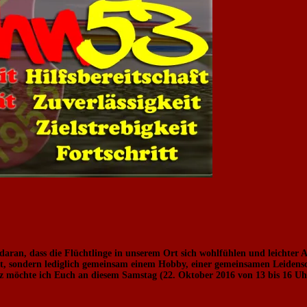
, dass die Flüchtlinge in unserem Ort sich wohlfühlen und leichter Ansc
nt, sondern lediglich gemeinsam einem Hobby, einer gemeinsamen Leiden
möchte ich Euch an diesem Samstag (22. Oktober 2016 von 13 bis 16 Uhr) 