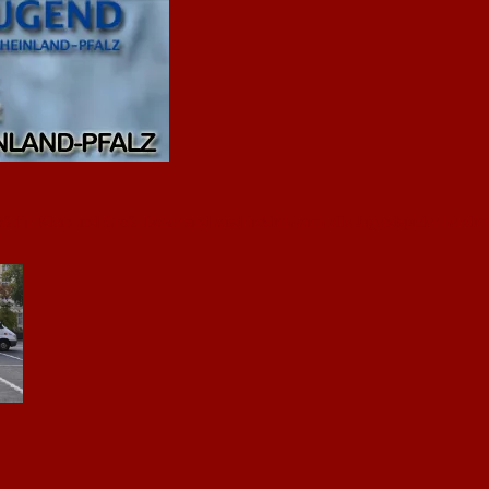
 für Klein und Groß. Daher sind ausdrücklich auch alle Jugendspieler herzlich 