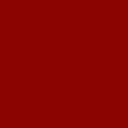
inen
Blitzturnier für Jedermann
ein. Zwischen 13 und 16 Uhr sind gleich
estens gesorgt sein.
n Spielsachen und einem interessanten Rahmenangebot durch das Land und ist
platz einladen.