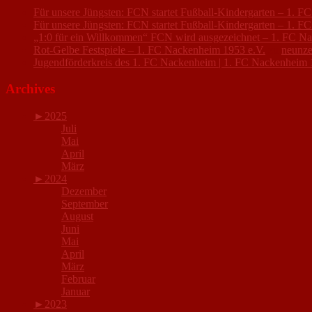
Für unsere Jüngsten: FCN startet Fußball-Kindergarten – 1. 
Für unsere Jüngsten: FCN startet Fußball-Kindergarten – 1. 
„1:0 für ein Willkommen“ FCN wird ausgezeichnet – 1. FC N
Rot-Gelbe Festspiele – 1. FC Nackenheim 1953 e.V.
zu
neunze
Jugendförderkreis des 1. FC Nackenheim | 1. FC Nackenheim 
Archives
►
2025
Juli
Mai
April
März
►
2024
Dezember
September
August
Juni
Mai
April
März
Februar
Januar
►
2023