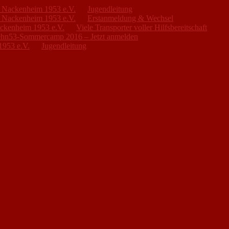
FC Nackenheim 1953 e.V.
zu
Jugendleitung
FC Nackenheim 1953 e.V.
zu
Erstanmeldung & Wechsel
ackenheim 1953 e.V.
zu
Viele Transporter voller Hilfsbereitschaft
hn53-Sommercamp 2016 – Jetzt anmelden
1953 e.V.
zu
Jugendleitung