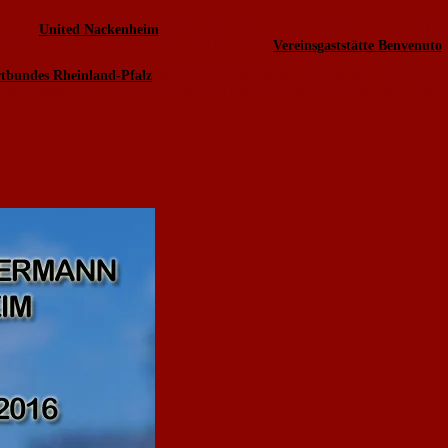
am mit
United Nackenheim
auf die Sportanlage am Gymnasium zu einem kle
inander. Für das leibliche Wohl wird in unserer
Vereinsgaststätte Benvenuto
b
rtbundes Rheinland-Pfalz
zu Gast. Das Spielmobil tourt mit einer Vielzahl a
Jugendspieler, aber auch alle anderen Kinder in Nackenheim auf unseren Sport
h!