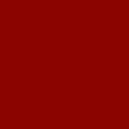
 Stefan Klasen austauschen mussten, drehten sie auf. "Wir haben das Heft
 Yokus (2) und Ilhami Bayrak mit einem lupenreinen Hattrick zur Stelle (60.,