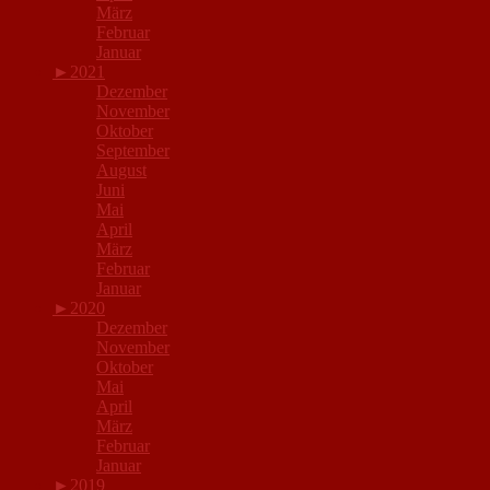
März
Februar
Januar
►
2021
Dezember
November
Oktober
September
August
Juni
Mai
April
März
Februar
Januar
►
2020
Dezember
November
Oktober
Mai
April
März
Februar
Januar
►
2019