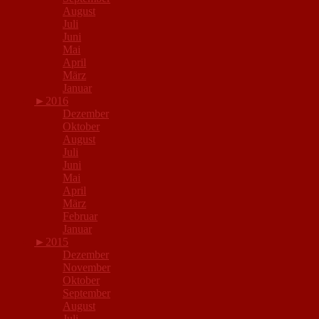
August
Juli
Juni
Mai
April
März
Januar
►
2016
Dezember
Oktober
August
Juli
Juni
Mai
April
März
Februar
Januar
►
2015
Dezember
November
Oktober
September
August
Juli