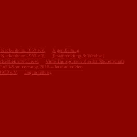
FC Nackenheim 1953 e.V.
zu
Jugendleitung
FC Nackenheim 1953 e.V.
zu
Erstanmeldung & Wechsel
ackenheim 1953 e.V.
zu
Viele Transporter voller Hilfsbereitschaft
hn53-Sommercamp 2016 – Jetzt anmelden
1953 e.V.
zu
Jugendleitung