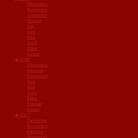
Dezember
November
September
August
Juli
Juni
Mai
April
März
Januar
►
2018
November
Oktober
September
Juni
Mai
April
März
Februar
Januar
►
2017
Dezember
November
Oktober
September