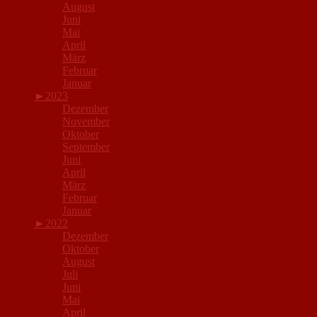
August
Juni
Mai
April
März
Februar
Januar
►
2023
Dezember
November
Oktober
September
Juni
April
März
Februar
Januar
►
2022
Dezember
Oktober
August
Juli
Juni
Mai
April