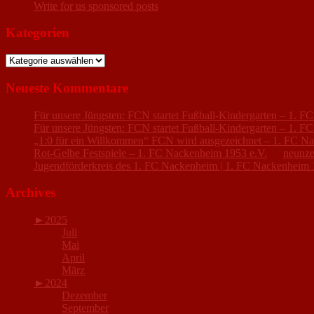
Write for us sponsored posts
Kategorien
Kategorien
Neueste Kommentare
Für unsere Jüngsten: FCN startet Fußball-Kindergarten – 1. 
Für unsere Jüngsten: FCN startet Fußball-Kindergarten – 1. 
„1:0 für ein Willkommen“ FCN wird ausgezeichnet – 1. FC N
Rot-Gelbe Festspiele – 1. FC Nackenheim 1953 e.V.
zu
neunze
Jugendförderkreis des 1. FC Nackenheim | 1. FC Nackenheim 
Archives
►
2025
Juli
Mai
April
März
►
2024
Dezember
September