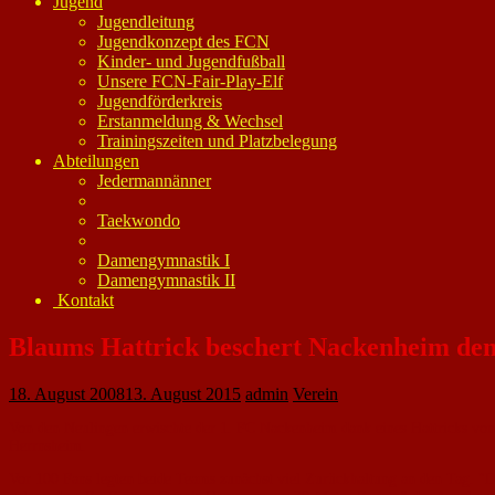
Jugend
Jugendleitung
Jugendkonzept des FCN
Kinder- und Jugendfußball
Unsere FCN-Fair-Play-Elf
Jugendförderkreis
Erstanmeldung & Wechsel
Trainingszeiten und Platzbelegung
Abteilungen
Jedermannänner
Taekwondo
Damengymnastik I
Damengymnastik II
Kontakt
Blaums Hattrick beschert Nackenheim den
18. August 2008
13. August 2015
admin
Verein
Von den Neulingen erwischte der 1. FC Nackenheim dank eines Hattricks vo
Herrnsheim.
Vor 100 Fans legten beide Teams zunächst viel Zurückhaltung an den Tag. "D