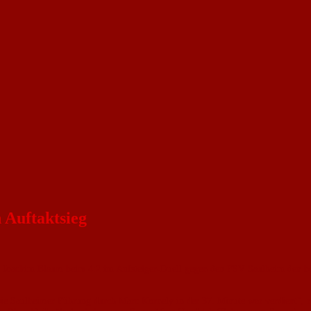
 Auftaktsieg
n Joachim Blaum beim 4:2 im Aufsteiger-Duell gegen den FSV Saulheim den b
ie Saulheimer Führung durch Marc Kornely in der 37. Minute war verdient", r