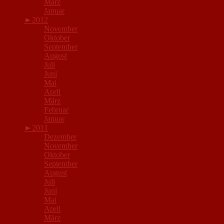
März
Januar
►
2012
November
Oktober
September
August
Juli
Juni
Mai
April
März
Februar
Januar
►
2011
Dezember
November
Oktober
September
August
Juli
Juni
Mai
April
März