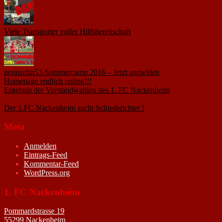
Viele Transporter voller Hilfsbereitschaft
18. November 2015
neunzehn53-Sommercamp 2016 – Jetzt anmelden
1. März 2016
Homepage endlich online!!!
14. Januar 2005
Ergebnis der Vorstandwahlen des 1. FC Nackenheim
9. Oktober
2020
Der 1.FC Nackenheim sucht Schiedsrichter !
19. Februar 2005
Meta
Anmelden
Eintrags-Feed
Kommentar-Feed
WordPress.org
1. FC Nackenheim
Pommardstrasse 19
55299 Nackenheim