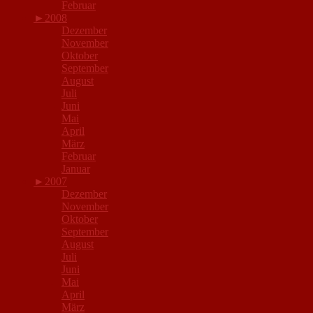
Februar
►
2008
Dezember
November
Oktober
September
August
Juli
Juni
Mai
April
März
Februar
Januar
►
2007
Dezember
November
Oktober
September
August
Juli
Juni
Mai
April
März