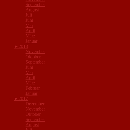
September
August
Juli
Juni
Mai
April
März
Januar
►
2018
November
Oktober
September
Juni
Mai
April
März
Februar
Januar
►
2017
Dezember
November
Oktober
September
August
Juli