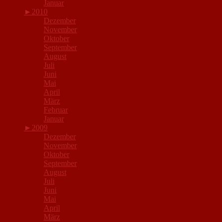
Januar
►
2010
Dezember
November
Oktober
September
August
Juli
Juni
Mai
April
März
Februar
Januar
►
2009
Dezember
November
Oktober
September
August
Juli
Juni
Mai
April
März