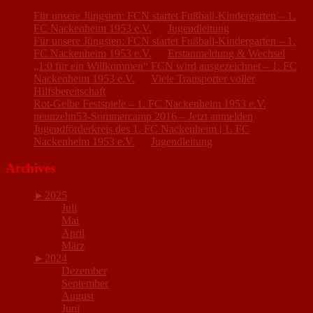
Für unsere Jüngsten: FCN startet Fußball-Kindergarten – 1.
FC Nackenheim 1953 e.V.
zu
Jugendleitung
Für unsere Jüngsten: FCN startet Fußball-Kindergarten – 1.
FC Nackenheim 1953 e.V.
zu
Erstanmeldung & Wechsel
„1:0 für ein Willkommen“ FCN wird ausgezeichnet – 1. FC
Nackenheim 1953 e.V.
zu
Viele Transporter voller
Hilfsbereitschaft
Rot-Gelbe Festspiele – 1. FC Nackenheim 1953 e.V.
zu
neunzehn53-Sommercamp 2016 – Jetzt anmelden
Jugendförderkreis des 1. FC Nackenheim | 1. FC
Nackenheim 1953 e.V.
zu
Jugendleitung
Archives
►
2025
Juli
Mai
April
März
►
2024
Dezember
September
August
Juni