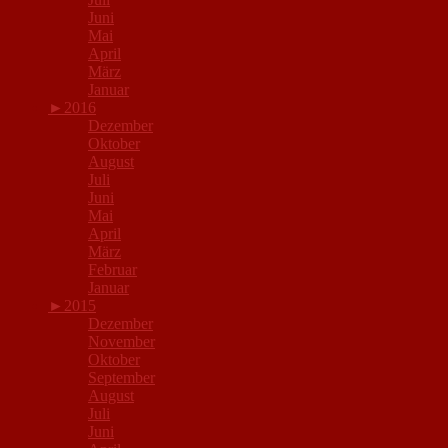
Juni
Mai
April
März
Januar
►
2016
Dezember
Oktober
August
Juli
Juni
Mai
April
März
Februar
Januar
►
2015
Dezember
November
Oktober
September
August
Juli
Juni