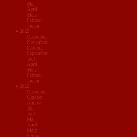
Mai
April
März
Februar
Januar
►
2023
Dezember
November
Oktober
September
Juni
April
März
Februar
Januar
►
2022
Dezember
Oktober
August
Juli
Juni
Mai
April
März
Februar