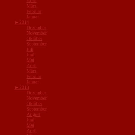
April
März
Februar
Januar
►
2014
Dezember
November
Oktober
September
Juli
Juni
Mai
April
März
Februar
Januar
►
2013
Dezember
November
Oktober
September
August
Juni
Mai
April