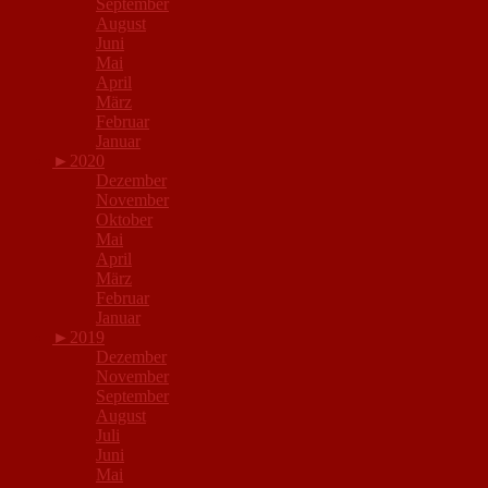
September
August
Juni
Mai
April
März
Februar
Januar
►
2020
Dezember
November
Oktober
Mai
April
März
Februar
Januar
►
2019
Dezember
November
September
August
Juli
Juni
Mai