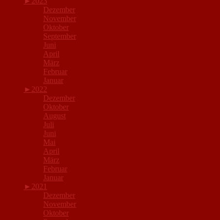
►
2023
Dezember
November
Oktober
September
Juni
April
März
Februar
Januar
►
2022
Dezember
Oktober
August
Juli
Juni
Mai
April
März
Februar
Januar
►
2021
Dezember
November
Oktober