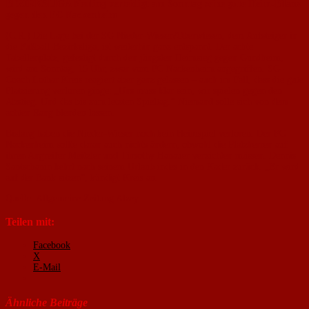
BEZIRKSLIGA Neuling verteidigt am Sonntag seine gute Heim-Bilanz
gegen den FC Nackenheim
(C.R.) Die Lage bei der SG Nieder-Wiesen/Oberwiesen, dem Aufsteiger in
die Fußball-Bezirksliga, ist weiterhin ganz entspannt. Der achte
Tabellenplatz, gefestigt durch den jüngsten Heimsieg gegen Gundheim,
wird am Sonntag, 15 Uhr, zwar vom FC Nackenheim angegriffen. SG-
Coach Lothar Kreis reagiert aber ganz gelassen – auch im Fall, dass die gute
Platzierung verloren ginge: „Uns muss klar sein, wir spielen gegen den
Abstieg. Und das bis zum letzten Spieltag.” Niemand solle sich von dem
achten Rang blenden lassen.
Bislang haben die Nieder-Wieser noch kein Heimspiel verloren. Der FC
Nackenheim sollte daran auch nichts ändern, obwohl die Platzherren auf
ihren Angreifer Meitzler und Timothy Hanauer verzichten müssen. Dennis
Santschanin kehrt nach seinem Urlaub indes in den Kader zurück. „Er wird
auf der Bank sitzen”, kündigt Kreis an.
Quelle: Allgemeine Zeitung Alzey
Teilen mit:
Facebook
X
E-Mail
Ähnliche Beiträge