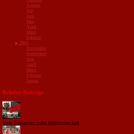
August
Juli
Juni
Mai
April
März
Februar
►
2005
November
September
Juni
April
März
Februar
Januar
Beliebte Beiträge
Viele Transporter voller Hilfsbereitschaft
18. November 2015