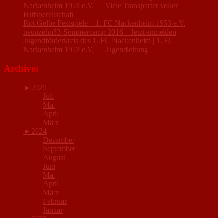
Nackenheim 1953 e.V.
zu
Viele Transporter voller
Hilfsbereitschaft
Rot-Gelbe Festspiele – 1. FC Nackenheim 1953 e.V.
zu
neunzehn53-Sommercamp 2016 – Jetzt anmelden
Jugendförderkreis des 1. FC Nackenheim | 1. FC
Nackenheim 1953 e.V.
zu
Jugendleitung
Archives
►
2025
Juli
Mai
April
März
►
2024
Dezember
September
August
Juni
Mai
April
März
Februar
Januar