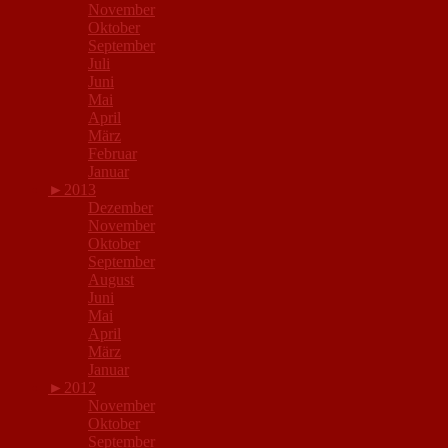
November
Oktober
September
Juli
Juni
Mai
April
März
Februar
Januar
►
2013
Dezember
November
Oktober
September
August
Juni
Mai
April
März
Januar
►
2012
November
Oktober
September