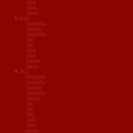
April
März
Januar
►
2018
November
Oktober
September
Juni
Mai
April
März
Februar
Januar
►
2017
Dezember
November
Oktober
September
August
Juli
Juni
Mai
April
März
Januar