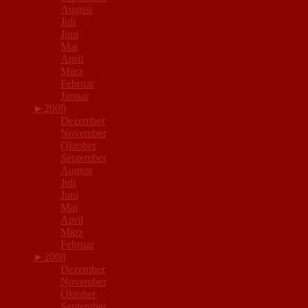
August
Juli
Juni
Mai
April
März
Februar
Januar
►
2009
Dezember
November
Oktober
September
August
Juli
Juni
Mai
April
März
Februar
►
2008
Dezember
November
Oktober
September