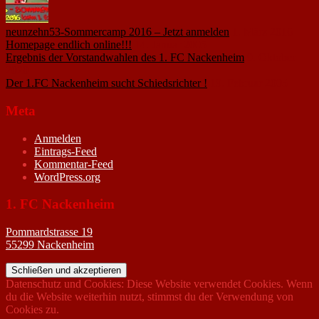
neunzehn53-Sommercamp 2016 – Jetzt anmelden
1. März 2016
Homepage endlich online!!!
14. Januar 2005
Ergebnis der Vorstandwahlen des 1. FC Nackenheim
9. Oktober
2020
Der 1.FC Nackenheim sucht Schiedsrichter !
19. Februar 2005
Meta
Anmelden
Eintrags-Feed
Kommentar-Feed
WordPress.org
1. FC Nackenheim
Pommardstrasse 19
55299 Nackenheim
Datenschutz und Cookies: Diese Website verwendet Cookies. Wenn
du die Website weiterhin nutzt, stimmst du der Verwendung von
Cookies zu.