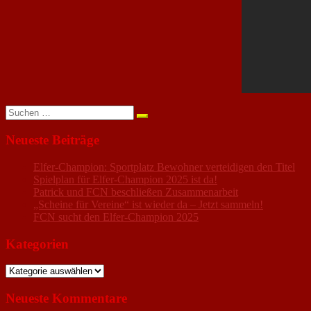
Suchen
nach:
Neueste Beiträge
Elfer-Champion: Sportplatz Bewohner verteidigen den Titel
Spielplan für Elfer-Champion 2025 ist da!
Patrick und FCN beschließen Zusammenarbeit
„Scheine für Vereine“ ist wieder da – Jetzt sammeln!
FCN sucht den Elfer-Champion 2025
Kategorien
Kategorien
Neueste Kommentare