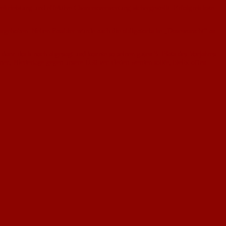
hrleistung und effektive Chancenverwertung sichergestellt. Erfolgreichste
.
vorgehoben. Neben Fassbier wurde auch die obligatorische „Doseworscht“ an
dann doch noch abgesagt und konnte so seinen guten 3. Platz des Vorjahres
enen, Niederlage gegen unsere Ü50 vermieden werden sollte, bleibt offen.