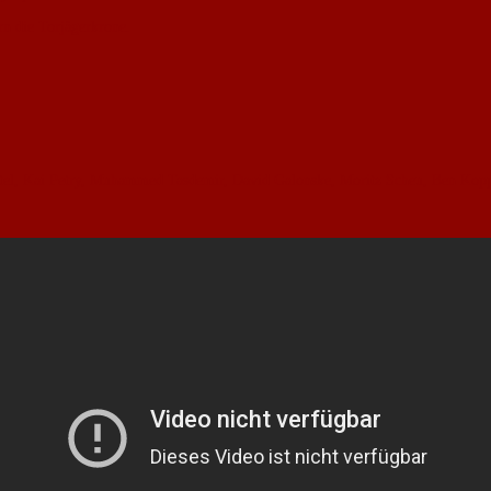
rn die Torjägerkrone.
el, Kai Petry, Muhammed Tasdemir, David Galonske, Moritz Scheu, Ben Kopp