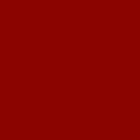
den „Altrheincup“ des FC Germania 07 Eich. Zunächst setzte sich das Team
ale dann gegen den TuS Wörrstadt gewinnen und im Finale dann die D1 der
zum Jubeln.
ielern vorbei und lobte die junge Truppe für ihre tollen Leistungen.