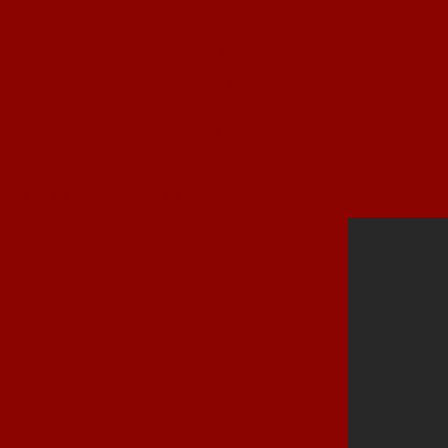
Außerdem sicherten sich Luca Manganiello und Moritz Scheu mit je 5 Treffe
Spiel: SG Altrhein II – 1. FCN 1:7
Spiel: TSG Kaiserslautern – 1. FCN 2:3
Spiel: TV 1817 Mainz – 1. FCN 0:3
Spiel: TSG Pfeddersheim – 1. FCN 0:0
Spiel: TuS Wörrstadt – 1. FCN 0:1
Spiel: SG Altrhein I – 1. FCN 0:3
neunzehn53 – Das Team:
Lennox Löwenberger von Schönholtz, Jerome Vett
Die Spiele unserer D-Junioren im Video: