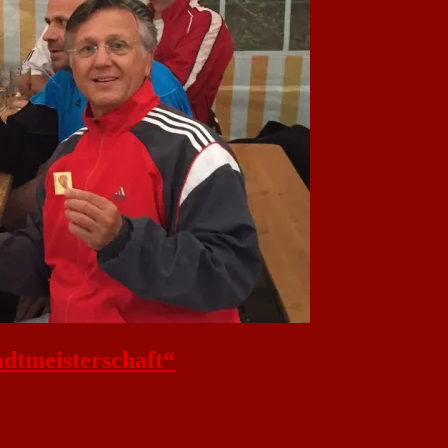
dtmeisterschaft“
as von Moguntia 1896 Mainz hervorragend ausgerichtete AH-Turnier für Ü50 