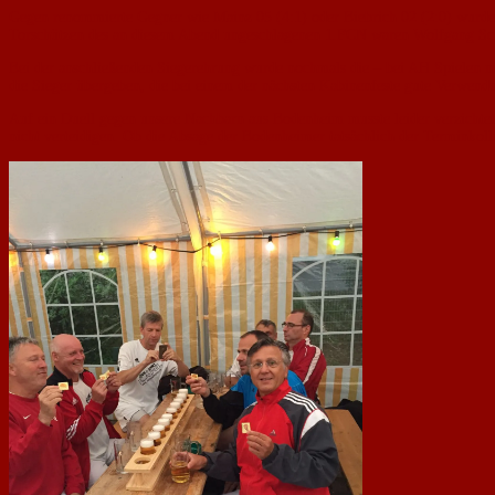
Gegen renommierte Gegner wie Mainz 05 (4:1) oder Biebrich 02 (2:0) wurde de
Torschützen des an diesem Abend ungeschlagenen 1.FCN waren Wolfgang Schul
Bei der anschließenden Siegerehrung wurde nochmals die – bei AH Spielen ni
die Sieger übergeben, die bei einem der nächsten Kabinenfeste gute Verwend
Auf ein Duell gegen unsere Nachbarn aus Bodenheim musste leider verzichtet
nicht verteidigen. Ob die Absage der Bodenheimer tatsächlich der Terminkolli