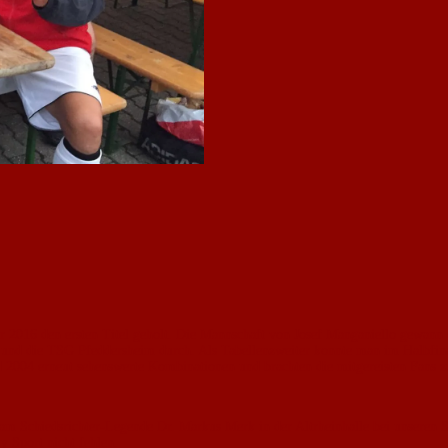
r 2016 den ersten Titel geholt. Die Mannschaft von Josef Manganiello gewann 
 und die TSG Pfeddersheim durch. Als Tabellenzweiter konnte man im Halbfin
nd 2004 erneut sehenswerte Kombinationen und brachten die mitgereisten Fans 
kam Schiedsrichter-Legende Dr. Markus Merk in der Altrheinhalle bei unseren Sp
y Sport nicht fehlen.