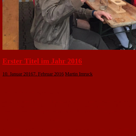
Erster Titel im Jahr 2016
10. Januar 2016
7. Februar 2016
Martin Imruck
Diese Diashow benötigt JavaScript.
Die D1-Junioren des 1. FC Nackenheim haben in ihrem ersten Turnier im Jah
in der Gruppe gegen die SG Altrhein 2, TSG Kaiserslautern, TV 1817 Mainz
Gastgeber mit 3:0 schlagen. Dabei zeigten die Spieler der Jahrgänge 2003 u
Prominenter Besuch und großes Lob
Auch abseits des Spielfeldes erlebten die Kids heute einiges: Unter anderem 
Natürlich durfte da das Bild mit dem heutigen Schiedsrichter-Experten für Sk