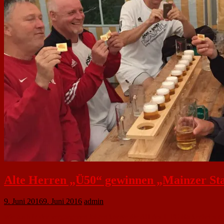
Alte Herren „Ü50“ gewinnen „Mainzer Sta
9. Juni 2016
9. Juni 2016
admin
Wie auch in den vergangenen Jahren konnte die AH des 1. FC Nackenheim d