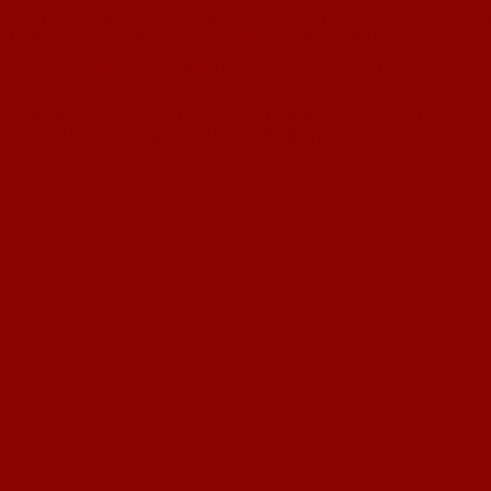
r Turniersieg in jeweils zehnminütigen Partien durch eine disziplinierte Abwe
theis mit 5 Treffen gefolgt von Michael Petrak (4) und Michael Politano (1)
cht immer gewährleistete – äußerst faire Spielweise aller 6 Mannschaften her
ung finden wird.
 werden. Trotz geplanter Teilnahme hatte der Nackenheimer „Lieblingsgegner“ 
sion mit dem Albansfest geschuldet war oder doch eine , wie im Vorjahr erlitt