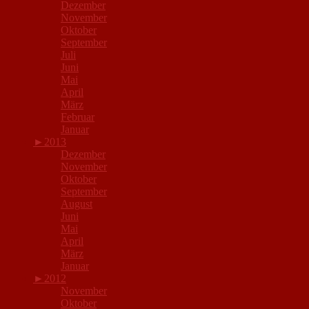
Dezember
November
Oktober
September
Juli
Juni
Mai
April
März
Februar
Januar
►
2013
Dezember
November
Oktober
September
August
Juni
Mai
April
März
Januar
►
2012
November
Oktober