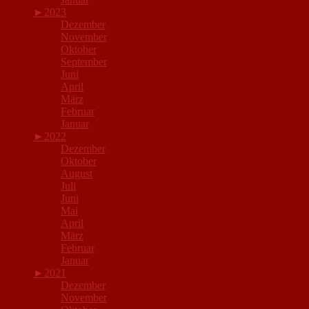
►
2023
Dezember
November
Oktober
September
Juni
April
März
Februar
Januar
►
2022
Dezember
Oktober
August
Juli
Juni
Mai
April
März
Februar
Januar
►
2021
Dezember
November