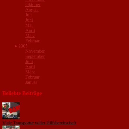
Oktober
August
Juli
Juni
Mai
April
März
Februar
►
2005
November
September
Juni
April
März
Februar
Januar
Beliebte Beiträge
Viele Transporter voller Hilfsbereitschaft
18. November 2015