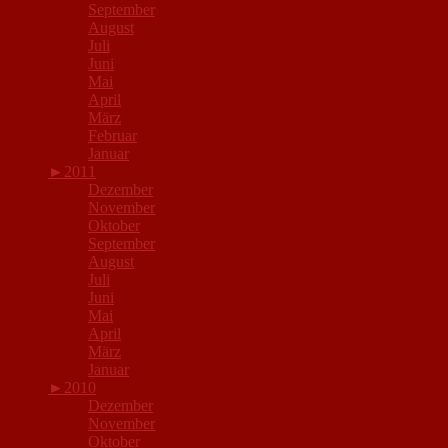
September
August
Juli
Juni
Mai
April
März
Februar
Januar
►
2011
Dezember
November
Oktober
September
August
Juli
Juni
Mai
April
März
Januar
►
2010
Dezember
November
Oktober