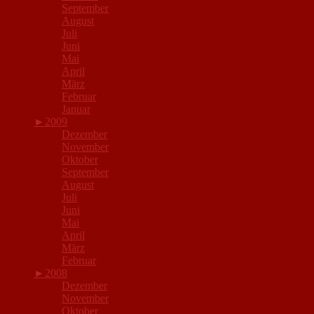
September
August
Juli
Juni
Mai
April
März
Februar
Januar
►
2009
Dezember
November
Oktober
September
August
Juli
Juni
Mai
April
März
Februar
►
2008
Dezember
November
Oktober