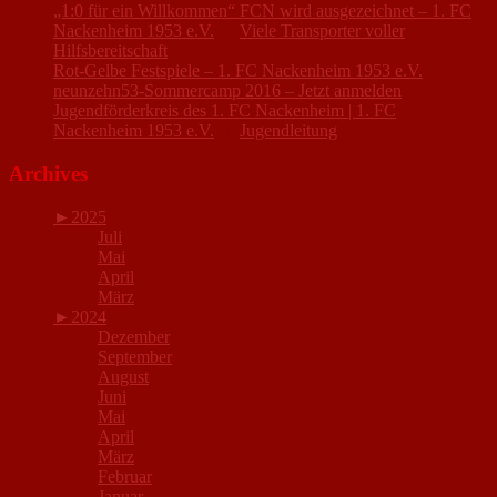
„1:0 für ein Willkommen“ FCN wird ausgezeichnet – 1. FC
Nackenheim 1953 e.V.
zu
Viele Transporter voller
Hilfsbereitschaft
Rot-Gelbe Festspiele – 1. FC Nackenheim 1953 e.V.
zu
neunzehn53-Sommercamp 2016 – Jetzt anmelden
Jugendförderkreis des 1. FC Nackenheim | 1. FC
Nackenheim 1953 e.V.
zu
Jugendleitung
Archives
►
2025
Juli
Mai
April
März
►
2024
Dezember
September
August
Juni
Mai
April
März
Februar
Januar