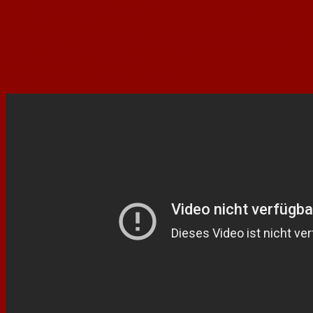
Spiel: TuS Wörrstadt – 1. FCN 0:1
Spiel: SG Altrhein I – 1. FCN 0:3
neunzehn53 – Das Team:
Lennox Löwenberger von Schönholtz, Jerome
Vettel, Kai Petry, Muhammed Tasdemir, David Galonske, Moritz Scheu,
Ben Koppius, Luca Manganiello.
Die Spiele unserer D-Junioren im Video: