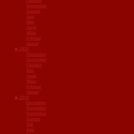
Oktober
September
August
Juni
Mai
April
März
Februar
Januar
►
2020
Dezember
November
Oktober
Mai
April
März
Februar
Januar
►
2019
Dezember
November
September
August
Juli
Juni