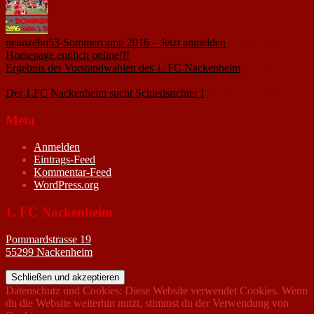
neunzehn53-Sommercamp 2016 – Jetzt anmelden
1. März 2016
Homepage endlich online!!!
14. Januar 2005
Ergebnis der Vorstandwahlen des 1. FC Nackenheim
9. Oktober
2020
Der 1.FC Nackenheim sucht Schiedsrichter !
19. Februar 2005
Meta
Anmelden
Eintrags-Feed
Kommentar-Feed
WordPress.org
1. FC Nackenheim
Pommardstrasse 19
55299 Nackenheim
Datenschutz und Cookies: Diese Website verwendet Cookies. Wenn
du die Website weiterhin nutzt, stimmst du der Verwendung von