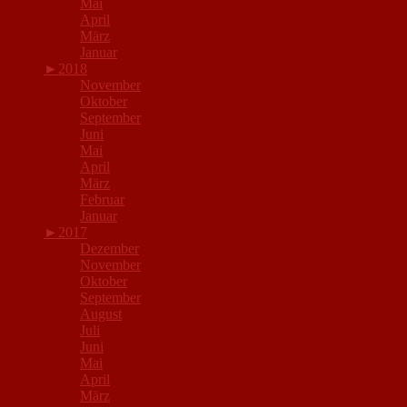
Mai
April
März
Januar
►
2018
November
Oktober
September
Juni
Mai
April
März
Februar
Januar
►
2017
Dezember
November
Oktober
September
August
Juli
Juni
Mai
April
März