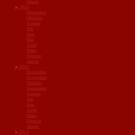
Januar
►
2016
Dezember
Oktober
August
Juli
Juni
Mai
April
März
Februar
Januar
►
2015
Dezember
November
Oktober
September
August
Juli
Juni
April
März
Februar
Januar
►
2014