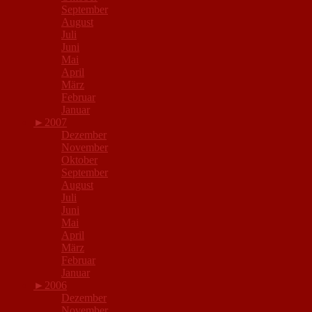
September
August
Juli
Juni
Mai
April
März
Februar
Januar
►
2007
Dezember
November
Oktober
September
August
Juli
Juni
Mai
April
März
Februar
Januar
►
2006
Dezember
November