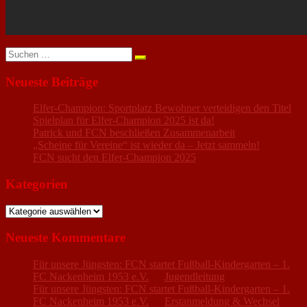
Suchen
nach:
Neueste Beiträge
Elfer-Champion: Sportplatz Bewohner verteidigen den Titel
Spielplan für Elfer-Champion 2025 ist da!
Patrick und FCN beschließen Zusammenarbeit
„Scheine für Vereine“ ist wieder da – Jetzt sammeln!
FCN sucht den Elfer-Champion 2025
Kategorien
Kategorien
Neueste Kommentare
Für unsere Jüngsten: FCN startet Fußball-Kindergarten – 1.
FC Nackenheim 1953 e.V.
zu
Jugendleitung
Für unsere Jüngsten: FCN startet Fußball-Kindergarten – 1.
FC Nackenheim 1953 e.V.
zu
Erstanmeldung & Wechsel