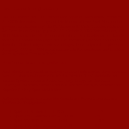
Diese Diashow benötigt JavaScript.
Die D1-Junioren des 1. FC Nackenheim haben in ihrem ersten Turnier im
Jahr 2016 den ersten Titel geholt. Die Mannschaft von Josef Manganiello
gewann den „Altrheincup“ des FC Germania 07 Eich. Zunächst setzte sich
das Team in der Gruppe gegen die SG Altrhein 2, TSG Kaiserslautern, TV
1817 Mainz und die TSG Pfeddersheim durch. Als Tabellenzweiter konnte
man im Halbfinale dann gegen den TuS Wörrstadt gewinnen und im Finale
dann die D1 der Gastgeber mit 3:0 schlagen. Dabei zeigten die Spieler der
Jahrgänge 2003 und 2004 erneut sehenswerte Kombinationen und brachten
die mitgereisten Fans zum Jubeln.
Prominenter Besuch und großes Lob
Auch abseits des Spielfeldes erlebten die Kids heute einiges: Unter anderem
kam Schiedsrichter-Legende Dr. Markus Merk in der Altrheinhalle bei
unseren Spielern vorbei und lobte die junge Truppe für ihre tollen
Leistungen. Natürlich durfte da das Bild mit dem heutigen Schiedsrichter-
Experten für Sky Sport nicht fehlen.
Außerdem sicherten sich Luca Manganiello und Moritz Scheu mit je 5
Treffern die Torjägerkrone.
Spiel: SG Altrhein II – 1. FCN 1:7
Spiel: TSG Kaiserslautern – 1. FCN 2:3
Spiel: TV 1817 Mainz – 1. FCN 0:3
Spiel: TSG Pfeddersheim – 1. FCN 0:0