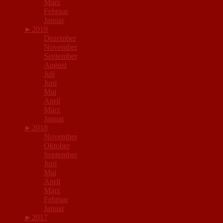
März
Februar
Januar
►
2019
Dezember
November
September
August
Juli
Juni
Mai
April
März
Januar
►
2018
November
Oktober
September
Juni
Mai
April
März
Februar
Januar
►
2017