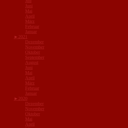
Juli
Juni
Mai
April
März
Februar
Januar
►
2021
Dezember
November
Oktober
September
August
Juni
Mai
April
März
Februar
Januar
►
2020
Dezember
November
Oktober
Mai
April