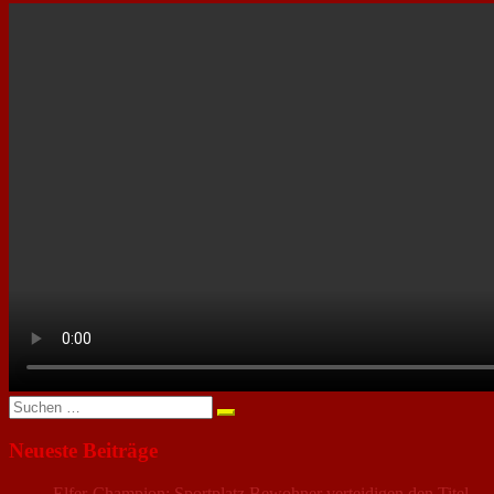
Suchen
nach:
Neueste Beiträge
Elfer-Champion: Sportplatz Bewohner verteidigen den Titel