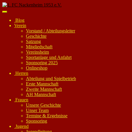
Skip
to
Toggle
main
navigation
Blog
content
Verein
Vorstand / Abteilungsleiter
Geschichte
Satzung
Mitgliedschaft
Vereinsheim
Sportanlage und Anfahrt
Sponsoring 2025
Onlineshop
Herren
Abteilung und Spielbetrieb
Erste Mannschaft
Zweite Mannschaft
AH Mannschaft
Frauen
Unsere Geschichte
Unser Team
Termine & Ergebnisse
Sponsoring
Jugend
Jugendleitung