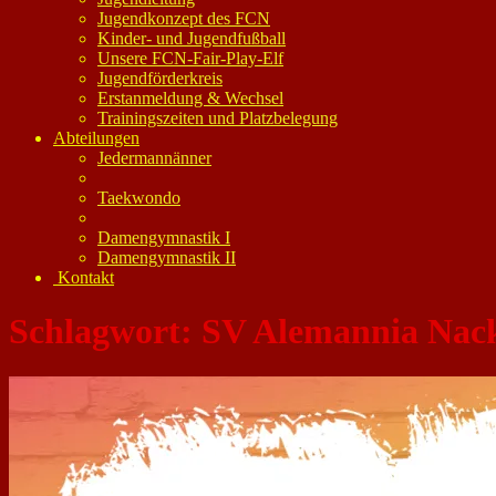
Jugendkonzept des FCN
Kinder- und Jugendfußball
Unsere FCN-Fair-Play-Elf
Jugendförderkreis
Erstanmeldung & Wechsel
Trainingszeiten und Platzbelegung
Abteilungen
Jedermannänner
Taekwondo
Damengymnastik I
Damengymnastik II
Kontakt
Schlagwort:
SV Alemannia Nac