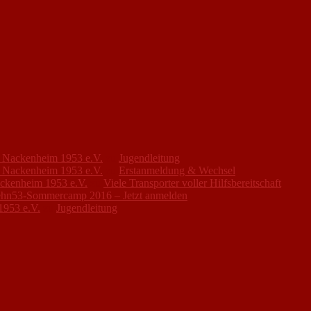
FC Nackenheim 1953 e.V.
zu
Jugendleitung
FC Nackenheim 1953 e.V.
zu
Erstanmeldung & Wechsel
ackenheim 1953 e.V.
zu
Viele Transporter voller Hilfsbereitschaft
hn53-Sommercamp 2016 – Jetzt anmelden
1953 e.V.
zu
Jugendleitung