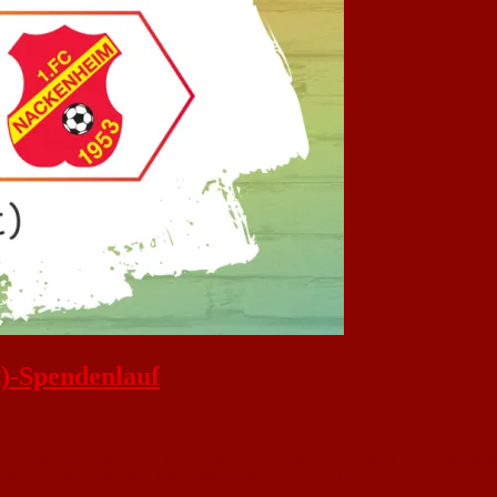
)-Spendenlauf
 haben wir uns vom 1. FC Nackenheim und von der lyfes GmbH dazu entschiede
portler aus der Region unterstützen unser Vorhaben und haben eine Botschaft 