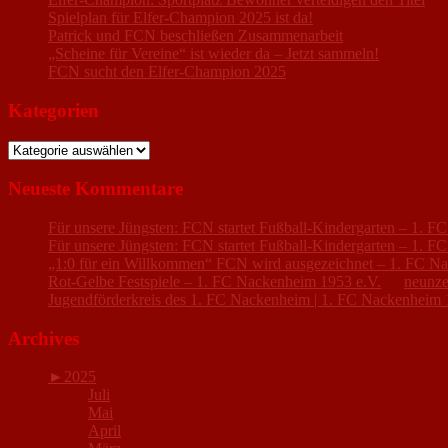
Spielplan für Elfer-Champion 2025 ist da!
Patrick und FCN beschließen Zusammenarbeit
„Scheine für Vereine“ ist wieder da – Jetzt sammeln!
FCN sucht den Elfer-Champion 2025
Kategorien
Kategorien
Neueste Kommentare
Für unsere Jüngsten: FCN startet Fußball-Kindergarten – 1. 
Für unsere Jüngsten: FCN startet Fußball-Kindergarten – 1. 
„1:0 für ein Willkommen“ FCN wird ausgezeichnet – 1. FC N
Rot-Gelbe Festspiele – 1. FC Nackenheim 1953 e.V.
zu
neunze
Jugendförderkreis des 1. FC Nackenheim | 1. FC Nackenheim 
Archives
►
2025
Juli
Mai
April