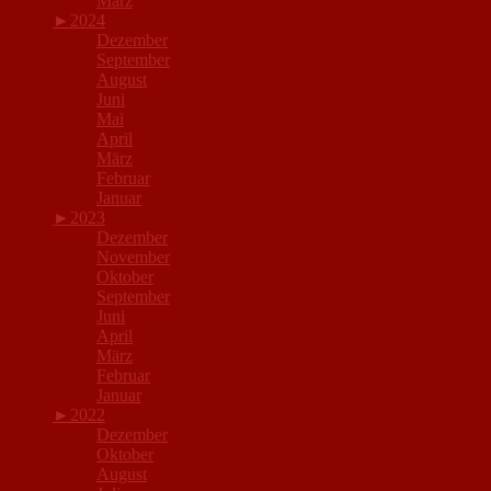
März
►
2024
Dezember
September
August
Juni
Mai
April
März
Februar
Januar
►
2023
Dezember
November
Oktober
September
Juni
April
März
Februar
Januar
►
2022
Dezember
Oktober
August