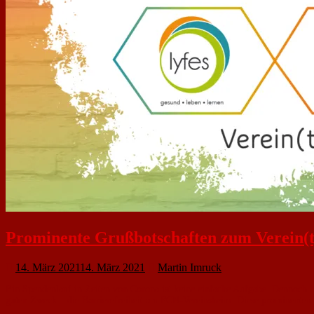
Prominente Grußbotschaften zum Verein(t
14. März 2021
14. März 2021
Martin Imruck
Ein Spendenlauf in Zeiten von Corona ist keine einfache Aufgabe. Dennoch
guten Zweck – die Barrierefreiheit am FCN-Vereinsheim. Diese prominenten S