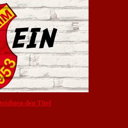
eidigen den Titel
der sein können. Gleich drei Mannschaften waren nach insgesamt sieben Duell