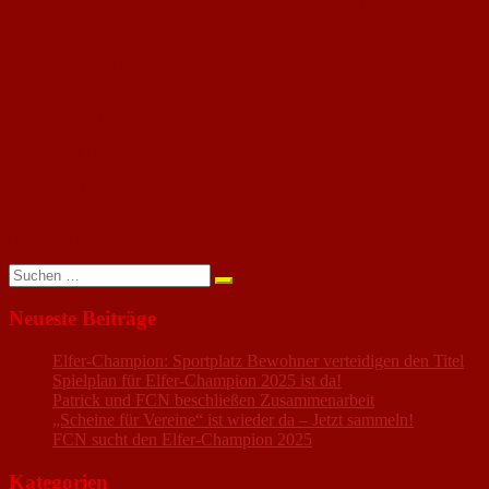
Bewohner“ holten die beiden Mannschaften von Team Turbo 1 und 2 jeweils 15
Das ist das amtliche Endergebnis des Elfer-Champion 2025:
Sportplatz Bewohner
Team Turbo 1
Team Turbo 2
Schland in Sicht
FC Dumbos
FCN Damen
Kerbejahrgang 06/07
SKM
Wir freuen uns schon auf die dritte Auflage des Turniers und werden schnel
Nackenheimer Sportanlage.
Suchen
nach:
Neueste Beiträge
Elfer-Champion: Sportplatz Bewohner verteidigen den Titel
Spielplan für Elfer-Champion 2025 ist da!
Patrick und FCN beschließen Zusammenarbeit
„Scheine für Vereine“ ist wieder da – Jetzt sammeln!
FCN sucht den Elfer-Champion 2025
Kategorien