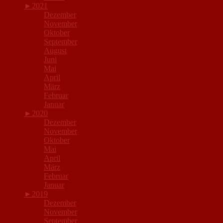
►
2021
Dezember
November
Oktober
September
August
Juni
Mai
April
März
Februar
Januar
►
2020
Dezember
November
Oktober
Mai
April
März
Februar
Januar
►
2019
Dezember
November
September