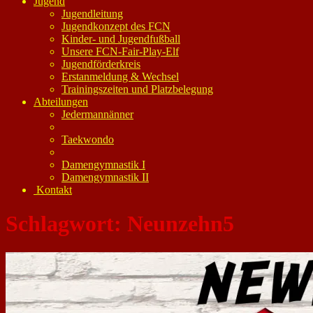
Jugend
Jugendleitung
Jugendkonzept des FCN
Kinder- und Jugendfußball
Unsere FCN-Fair-Play-Elf
Jugendförderkreis
Erstanmeldung & Wechsel
Trainingszeiten und Platzbelegung
Abteilungen
Jedermannänner
Taekwondo
Damengymnastik I
Damengymnastik II
Kontakt
Schlagwort:
Neunzehn5