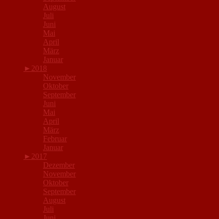
August
Juli
Juni
Mai
April
März
Januar
►
2018
November
Oktober
September
Juni
Mai
April
März
Februar
Januar
►
2017
Dezember
November
Oktober
September
August
Juli
Juni