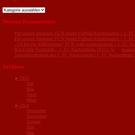
Kategorien
Neueste Kommentare
Für unsere Jüngsten: FCN startet Fußball-Kindergarten – 1. 
Für unsere Jüngsten: FCN startet Fußball-Kindergarten – 1. 
„1:0 für ein Willkommen“ FCN wird ausgezeichnet – 1. FC N
Rot-Gelbe Festspiele – 1. FC Nackenheim 1953 e.V.
zu
neunze
Jugendförderkreis des 1. FC Nackenheim | 1. FC Nackenheim 
Archives
►
2025
Juli
Mai
April
März
►
2024
Dezember
September
August
Juni
Mai