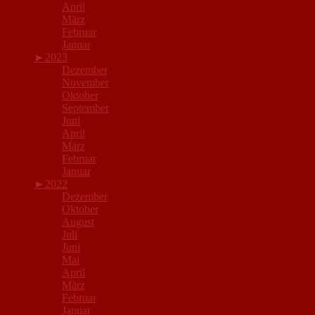
April
März
Februar
Januar
►
2023
Dezember
November
Oktober
September
Juni
April
März
Februar
Januar
►
2022
Dezember
Oktober
August
Juli
Juni
Mai
April
März
Februar
Januar