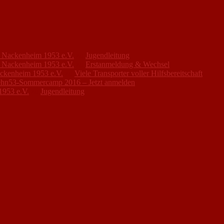
FC Nackenheim 1953 e.V.
zu
Jugendleitung
FC Nackenheim 1953 e.V.
zu
Erstanmeldung & Wechsel
ackenheim 1953 e.V.
zu
Viele Transporter voller Hilfsbereitschaft
hn53-Sommercamp 2016 – Jetzt anmelden
1953 e.V.
zu
Jugendleitung