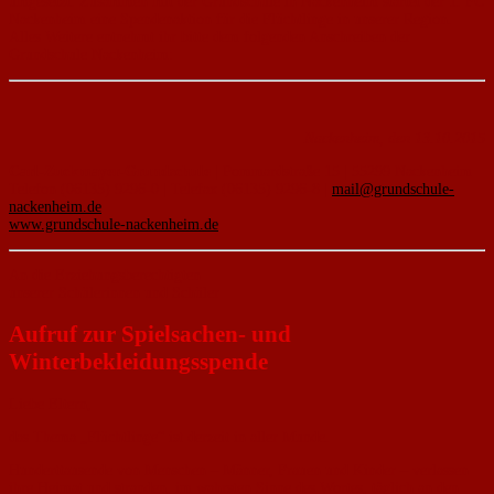
umgesetzt. Zusammen mit der Grundschule in Nackenheim startet der 1. FC
Nackenheim eine Spendenaktion für die Flüchtlinge in unserer Region.
Alles Weitere entnehmt ihr bitte dem folgenden Anschreiben der
Grundschule Nackenheim:
Nackenheim, den 13.10.2015
Carl-Zuckmayer-Grundschule
| Pommardstraße 15 | 55299 Nackenheim
Telefon (06135) 9296-0 | Telefax (06135) 9296-8 |
mail@grundschule-
nackenheim.de
www.grundschule-nackenheim.de
An die Erziehungsberechtigten
unserer Schülerinnen und Schüler
Aufruf zur Spielsachen- und
Winterbekleidungsspende
Liebe Eltern,
das Thema „Flüchtlinge“ ist derzeit in aller Munde.
Hunderttausende von Menschen – Männer, Frauen und Kinder – verlassen
ihre Heimat und stranden, im wahrsten Sinne des Wortes, täglich an den