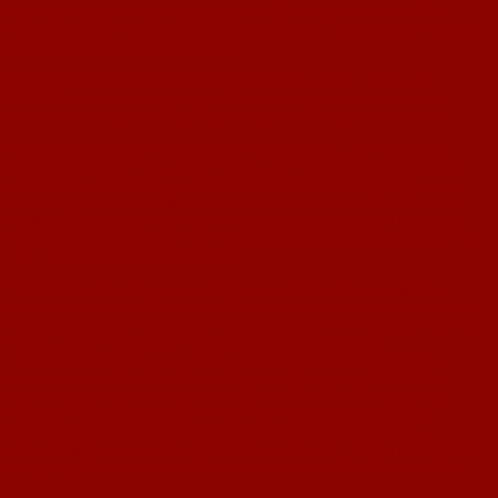
Küsten Europas in der Hoffnung auf ein sicheres Leben bei uns. Viele
dieser Menschen bezahlen diese Hoffnung auf der Flucht mit dem eigenen
Leben oder dem Leben ihrer Kinder.
Obwohl sich die Flüchtlinge dieser Gefahr bewusst sind, halten die
Flüchtlingsströme an, scheint den Menschen das Risiko eines weiteren
Lebens in der Heimat noch gefährlicher als die Gefahren einer Flucht.
Ohne Frage stellen die Flüchtlingsströme auch unser Land vor riesige
Herausforderungen. Vor allem die Frage, wie viele Menschen unser Land
aufnehmen und ihnen eine menschenwürdige Unterkunft anbieten kann,
wird momentan in allen Medien kontrovers diskutiert. Dabei tritt in der
medialen Berichterstattung derzeit die Tatsache etwas in den Hintergrund,
dass bereits hunderttausende von Flüchtlingen in Deutschland angekommen
sind und der Winter vor der Tür steht.
Glücklicherweise aber lassen nach wie vor die teilweise dramatischen
Schicksale der Asylsuchenden und Flüchtlingsströme viele Menschen nicht
unberührt, auch nicht in unserer Verbandsgemeinde. So engagiert sich der
Verein „United Nackenheim“ gemeinsam mit der Orts- und
Verbandsgemeindeverwaltung schon länger für die Bedürfnisse jener
Menschen, die auf der Flucht vor Krieg und Verfolgung eine Bleibe in
unserer Verbandsgemeinde gefunden haben. Dank dieses Engagements
können die Asylsuchenden und Flüchtlinge in unserer unmittelbaren
Nachbarschaft inzwischen recht zuversichtlich den Wintermonaten
entgegenblicken, sind doch die Kleiderkammern von „United Nackenheim“
recht gut gefüllt und haben die Menschen ein festes Dach über dem Kopf.