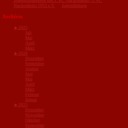
Jugendförderkreis des 1. FC Nackenheim | 1. FC
Nackenheim 1953 e.V.
zu
Jugendleitung
Archives
►
2025
Juli
Mai
April
März
►
2024
Dezember
September
August
Juni
Mai
April
März
Februar
Januar
►
2023
Dezember
November
Oktober
September