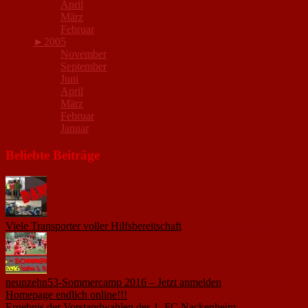
April
März
Februar
►
2005
November
September
Juni
April
März
Februar
Januar
Beliebte Beiträge
Viele Transporter voller Hilfsbereitschaft
18. November 2015
neunzehn53-Sommercamp 2016 – Jetzt anmelden
1. März 2016
Homepage endlich online!!!
14. Januar 2005
Ergebnis der Vorstandwahlen des 1. FC Nackenheim
9. Oktober