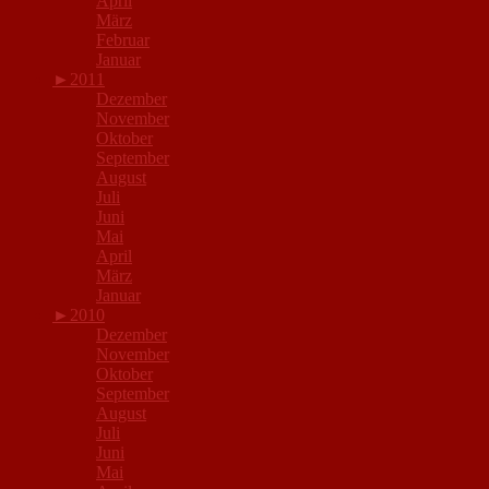
April
März
Februar
Januar
►
2011
Dezember
November
Oktober
September
August
Juli
Juni
Mai
April
März
Januar
►
2010
Dezember
November
Oktober
September
August
Juli
Juni
Mai