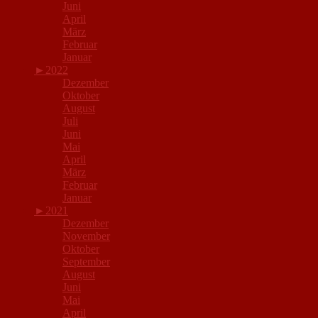
Juni
April
März
Februar
Januar
►
2022
Dezember
Oktober
August
Juli
Juni
Mai
April
März
Februar
Januar
►
2021
Dezember
November
Oktober
September
August
Juni
Mai
April