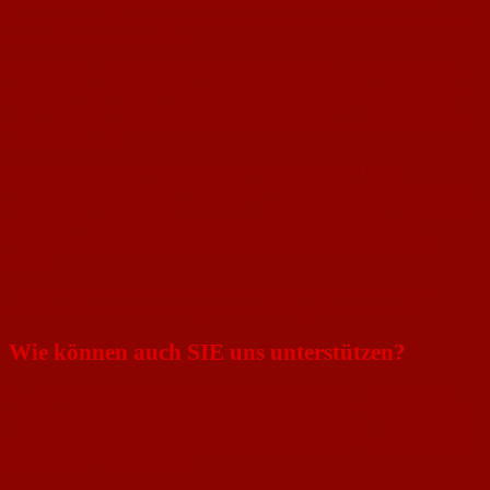
Anders sieht es jedoch in den oft schnell provisorisch eingerichteten
Erstaufnahmestellen aus, wie etwa in der erst kürzlich errichteten Zeltstadt
für ca. 800 Menschen in Alzey.
Durch persönliche Kontakte eines engagierten Vaters unserer Schule haben
wir erfahren, dass dort und in anderen Erstaufnahmestellen der Bedarf an
Spielsachen und warmer Winterkleidung für Kinder und Erwachsene (in
kleinen Größen) weiterhin enorm hoch ist und in den kommenden Wochen
weiter steigen wird.
In Absprache mit der Verbandsgemeinde Bodenheim und United
Nackenheim haben wir uns daher entschieden, auf Anregung des erwähnten
Vaters und in Kooperation mit dem 1. FC Nackenheim einen Spendenaufruf
gezielt für Kinderspielsachen sowie Winterkleidung für Kinder und
Erwachsene (in kleinen Größen) zugunsten der Erstaufnahmestellen zu
starten.
„Nackenheim United“ unterstützt dieses Vorhaben, indem der Verein
potentielle Kleiderspender an unsere zweiwöchige Aktion verweist.
Wie können auch SIE uns unterstützen?
In den ersten beiden Wochen nach den Herbstferien (2. – 15. November)
nehmen wir montags, mittwochs und freitags von 8.00 – 14.00 Uhr, sowie
zusätzlich montags, mittwochs und donnerstags von 17.30 – 19.00Uhr Ihre
noch ordentlich erhaltenen Spielzeug- und Winterbekleidungsspenden in der
Aula unserer Schule entgegen.