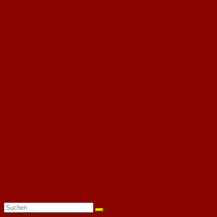
Nach Abschluss der Aktion werden die Spenden – abhängig von dem
Spendenaufkommen – in einem Pkw oder einem Lastwagen (wir hoffen
natürlich auf den Lastwagen!) direkt zu den Erstaufnahmestellen, dem Ort
ihrer Bestimmung, gebracht.
Viele von uns nutzen die Herbstzeit, um in Hinblick auf die bevorstehende
Winter-und Weihnachtszeit in ihren Schränken und Regalen Platz zu
schaffen für neue Spielsachen und Winterkleidung. Ich würde mich freuen,
wenn jeder von Ihnen die bevorstehenden Ferienwochen nutzen würde, um
die häuslichen Schränke und Regale nach geeigneten Spielsachen und
Kleidungsstücken zu durchforsten.
Geben Sie Ihre Spende anschließend vom 2.-15. November zu den
genannten Zeiten in der Schule ab und setzen Sie so ein Zeichen der
Solidarität und Mitmenschlichkeit, um den vielen hunderten von
Erwachsenen und Kindern in den Erstaufnahmestellen die bevorstehenden
Wintermonate erträglicher und menschenwürdiger zu gestalten.
Wir garantieren Ihnen, dass Ihre Spende auch wirklich dort ankommt, wo
sie gebraucht wird.
Für Ihre Hilfsbereitschaft bereits jetzt ein herzliches Dankeschön!
Mit freundlichen Grüßen,
Daniel Römer, Rektor
Suchen
nach: