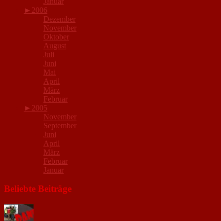
Januar
►
2006
Dezember
November
Oktober
August
Juli
Juni
Mai
April
März
Februar
►
2005
November
September
Juni
April
März
Februar
Januar
Beliebte Beiträge