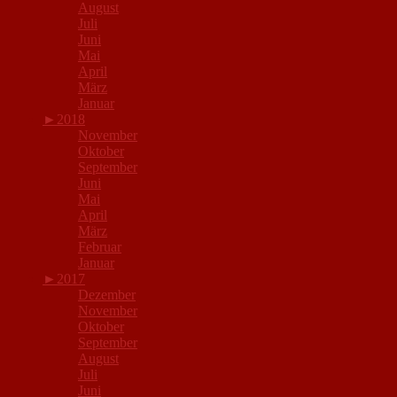
August
Juli
Juni
Mai
April
März
Januar
►
2018
November
Oktober
September
Juni
Mai
April
März
Februar
Januar
►
2017
Dezember
November
Oktober
September
August
Juli
Juni