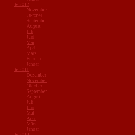
►
2012
November
Oktober
September
August
Juli
Juni
Mai
April
März
Februar
Januar
►
2011
Dezember
November
Oktober
September
August
Juli
Juni
Mai
April
März
Januar
►
2010