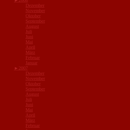
►
2008
Dezember
November
Oktober
September
August
Juli
Juni
Mai
April
März
Februar
Januar
►
2007
Dezember
November
Oktober
September
August
Juli
Juni
Mai
April
März
Februar