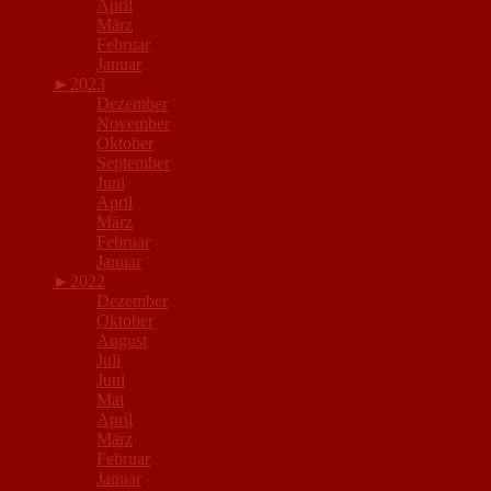
April
März
Februar
Januar
►
2023
Dezember
November
Oktober
September
Juni
April
März
Februar
Januar
►
2022
Dezember
Oktober
August
Juli
Juni
Mai
April
März
Februar
Januar