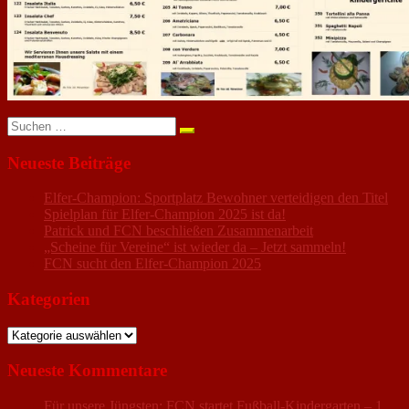
Suchen
nach:
Neueste Beiträge
Elfer-Champion: Sportplatz Bewohner verteidigen den Titel
Spielplan für Elfer-Champion 2025 ist da!
Patrick und FCN beschließen Zusammenarbeit
„Scheine für Vereine“ ist wieder da – Jetzt sammeln!
FCN sucht den Elfer-Champion 2025
Kategorien
Kategorien
Neueste Kommentare
Für unsere Jüngsten: FCN startet Fußball-Kindergarten – 1.