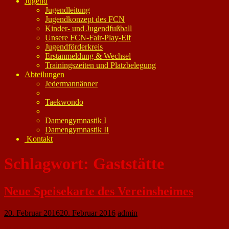
Jugend
Jugendleitung
Jugendkonzept des FCN
Kinder- und Jugendfußball
Unsere FCN-Fair-Play-Elf
Jugendförderkreis
Erstanmeldung & Wechsel
Trainingszeiten und Platzbelegung
Abteilungen
Jedermannänner
Taekwondo
Damengymnastik I
Damengymnastik II
Kontakt
Schlagwort:
Gaststätte
Neue Speisekarte des Vereinsheimes
20. Februar 2016
20. Februar 2016
admin
Es gibt eine neue Karte unseres Vereinsheimes mit vielen leckeren Sachen.