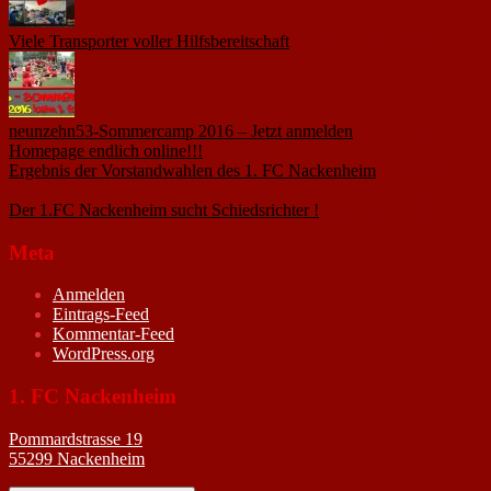
Viele Transporter voller Hilfsbereitschaft
18. November 2015
neunzehn53-Sommercamp 2016 – Jetzt anmelden
1. März 2016
Homepage endlich online!!!
14. Januar 2005
Ergebnis der Vorstandwahlen des 1. FC Nackenheim
9. Oktober
2020
Der 1.FC Nackenheim sucht Schiedsrichter !
19. Februar 2005
Meta
Anmelden
Eintrags-Feed
Kommentar-Feed
WordPress.org
1. FC Nackenheim
Pommardstrasse 19
55299 Nackenheim