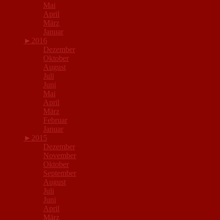
Mai
April
März
Januar
►
2016
Dezember
Oktober
August
Juli
Juni
Mai
April
März
Februar
Januar
►
2015
Dezember
November
Oktober
September
August
Juli
Juni
April
März