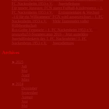
FC Nackenheim 1953 e.V.
zu
Jugendleitung
Für unsere Jüngsten: FCN startet Fußball-Kindergarten – 1.
FC Nackenheim 1953 e.V.
zu
Erstanmeldung & Wechsel
„1:0 für ein Willkommen“ FCN wird ausgezeichnet – 1. FC
Nackenheim 1953 e.V.
zu
Viele Transporter voller
Hilfsbereitschaft
Rot-Gelbe Festspiele – 1. FC Nackenheim 1953 e.V.
zu
neunzehn53-Sommercamp 2016 – Jetzt anmelden
Jugendförderkreis des 1. FC Nackenheim | 1. FC
Nackenheim 1953 e.V.
zu
Jugendleitung
Archives
►
2025
Juli
Mai
April
März
►
2024
Dezember
September
August
Juni
Mai