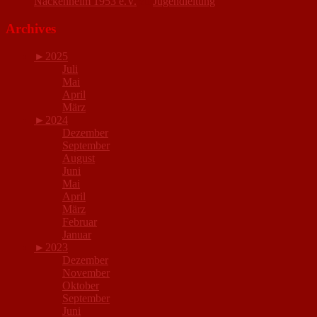
Nackenheim 1953 e.V.
zu
Jugendleitung
Archives
►
2025
Juli
Mai
April
März
►
2024
Dezember
September
August
Juni
Mai
April
März
Februar
Januar
►
2023
Dezember
November
Oktober
September
Juni