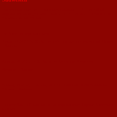
Das Regionalturnier der C-Juniorinnen (Jahrgang 1.1.92) des Fußball-
Regional-Verbandes „Südwest“ findet vom 27. – 29. April im Bereich des
Südwestdeutschen FV statt.
Die Spiele des Regionalturniers:
Freitag, 27.04.07, 16.00 Uhr, beim SV Horchheim (Kreis Worms) Südwest
– Saarland
Samstag, 28.04.07, 15.00 Uhr, in der Sportschule Edenkoben
Rheinland – Saarland
Sonntag, 29.04.07, 11.00 Uhr, beim SV Obersülzen (Kreis Frankenthal)
Südwest – Rheinland
Trainerin Sara Hoffmann hat für das Regionalturnier folgende Spielerinnen
nominiert:
Sarah Oster, Lena Wohlschlegel, Eva Bietighöfer, Maria Bietighöfer, Lale