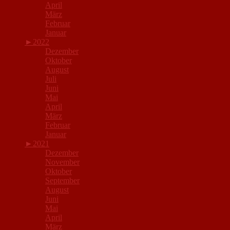
April
März
Februar
Januar
►
2022
Dezember
Oktober
August
Juli
Juni
Mai
April
März
Februar
Januar
►
2021
Dezember
November
Oktober
September
August
Juni
Mai
April
März