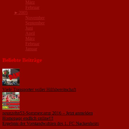
März
Februar
►
2005
November
September
Juni
April
März
Februar
Januar
Beliebte Beiträge
Viele Transporter voller Hilfsbereitschaft
18. November 2015
neunzehn53-Sommercamp 2016 – Jetzt anmelden
1. März 2016
Homepage endlich online!!!
14. Januar 2005
Ergebnis der Vorstandwahlen des 1. FC Nackenheim
9. Oktober
2020