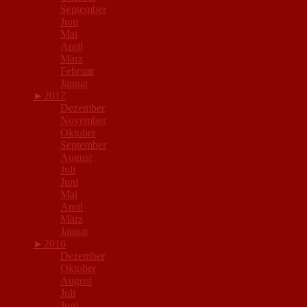
September
Juni
Mai
April
März
Februar
Januar
►
2017
Dezember
November
Oktober
September
August
Juli
Juni
Mai
April
März
Januar
►
2016
Dezember
Oktober
August
Juli
Juni