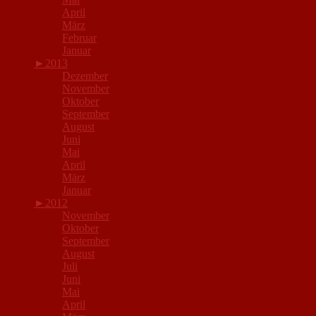
April
März
Februar
Januar
►
2013
Dezember
November
Oktober
September
August
Juni
Mai
April
März
Januar
►
2012
November
Oktober
September
August
Juli
Juni
Mai
April