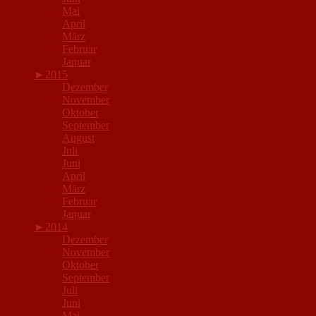
Mai
April
März
Februar
Januar
►
2015
Dezember
November
Oktober
September
August
Juli
Juni
April
März
Februar
Januar
►
2014
Dezember
November
Oktober
September
Juli
Juni
Mai