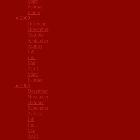
März
Februar
Januar
►
2009
Dezember
November
Oktober
September
August
Juli
Juni
Mai
April
März
Februar
►
2008
Dezember
November
Oktober
September
August
Juli
Juni
Mai
April