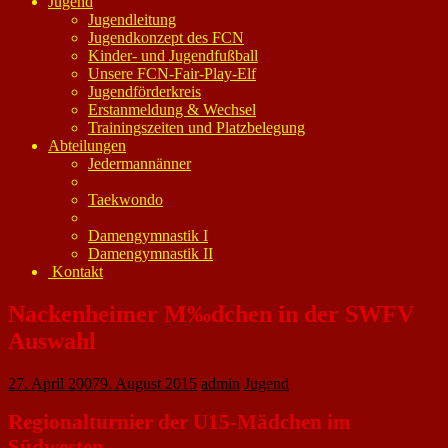
Jugend
Jugendleitung
Jugendkonzept des FCN
Kinder- und Jugendfußball
Unsere FCN-Fair-Play-Elf
Jugendförderkreis
Erstanmeldung & Wechsel
Trainingszeiten und Platzbelegung
Abteilungen
Jedermannänner
Taekwondo
Damengymnastik I
Damengymnastik II
Kontakt
Nackenheimer M‰dchen in der SWFV
Auswahl
27. April 2007
9. August 2015
admin
Jugend
Regionalturnier der U15-Mädchen im
Südwesten