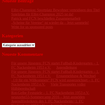
Neueste Beiträge
Elfer-Champion: Sportplatz Bewohner verteidigen den Titel
Spielplan für Elfer-Champion 2025 ist da!
Patrick und FCN beschließen Zusammenarbeit
„Scheine für Vereine“ ist wieder da – Jetzt sammeln!
Write for us sponsored posts
Kategorien
Kategorien
Neueste Kommentare
Für unsere Jüngsten: FCN startet Fußball-Kindergarten – 1.
FC Nackenheim 1953 e.V.
zu
Jugendleitung
Für unsere Jüngsten: FCN startet Fußball-Kindergarten – 1.
FC Nackenheim 1953 e.V.
zu
Erstanmeldung & Wechsel
„1:0 für ein Willkommen“ FCN wird ausgezeichnet – 1. FC
Nackenheim 1953 e.V.
zu
Viele Transporter voller
Hilfsbereitschaft
Rot-Gelbe Festspiele – 1. FC Nackenheim 1953 e.V.
zu
neunzehn53-Sommercamp 2016 – Jetzt anmelden
Jugendförderkreis des 1. FC Nackenheim | 1. FC