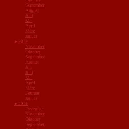
September
August
Juni
Mai
April
März
Januar
►
2012
November
Oktober
September
August
Juli
Juni
Mai
April
März
Februar
Januar
►
2011
Dezember
November
Oktober
September