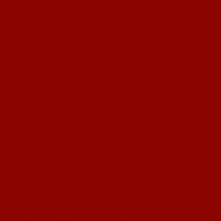
der Veranstaltung beigetragen.
Es ist heutzutage nicht selbstverständlich, dass es noch ehrenamtliche Helfer
in den Vereinen gibt.
Umso mehr haben wir uns über Ihr Engagement gefreut und wir möchten
uns nochmals aufrichtig dafür bedanken.
Wie wir bereits erwähnt haben, kommt der Erlös den Abteilungen zugute.
Die Resonanz aller Beteiligten war wunderbar und ermutigt uns natürlich
zum Weitermachen.
Deshalb möchten wir Sie schon heute über unser nächstes Vorhaben
informieren.
Am 29.10. und 30.10.2010 veranstaltet der 1. FC Nackenheim ein
Oktoberfest mit Bierprobe, bayerischen Spezialitäten und vieles mehr…
Wir würden uns freuen, wenn Sie mit uns gemeinsam ein paar fröhliche
Stunden verbringen würden.
Nähere Details erhalten Sie in Kürze.
Sollten Sie uns auch bei diesem Event wieder tatkräftig unterstützen wollen,
teilen Sie uns dies bitte mit
(ein kurzer Anruf oder eine E-Mail genügt).
Wir würden uns sehr darüber freuen!
Herzlichen Dank nochmals und freundliche Grüße