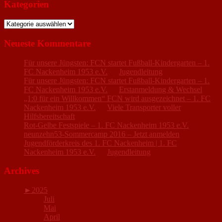
Kategorien
Kategorien
Neueste Kommentare
Für unsere Jüngsten: FCN startet Fußball-Kindergarten – 1.
FC Nackenheim 1953 e.V.
zu
Jugendleitung
Für unsere Jüngsten: FCN startet Fußball-Kindergarten – 1.
FC Nackenheim 1953 e.V.
zu
Erstanmeldung & Wechsel
„1:0 für ein Willkommen“ FCN wird ausgezeichnet – 1. FC
Nackenheim 1953 e.V.
zu
Viele Transporter voller
Hilfsbereitschaft
Rot-Gelbe Festspiele – 1. FC Nackenheim 1953 e.V.
zu
neunzehn53-Sommercamp 2016 – Jetzt anmelden
Jugendförderkreis des 1. FC Nackenheim | 1. FC
Nackenheim 1953 e.V.
zu
Jugendleitung
Archives
►
2025
Juli
Mai
April