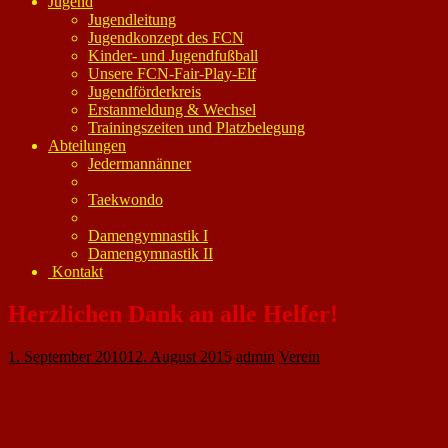
Jugend
Jugendleitung
Jugendkonzept des FCN
Kinder- und Jugendfußball
Unsere FCN-Fair-Play-Elf
Jugendförderkreis
Erstanmeldung & Wechsel
Trainingszeiten und Platzbelegung
Abteilungen
Jedermannänner
Taekwondo
Damengymnastik I
Damengymnastik II
Kontakt
Herzlichen Dank an alle Helfer!
1. September 2010
12. August 2015
admin
Verein
Am Samstag, den 28.08.2010, fand das 1. Beachvolleyballturnier des 1. FC
Nackenheim statt.
Sie haben mit Ihrer Hilfe und Ihrem Einsatzes maßgeblich zum Gelingen