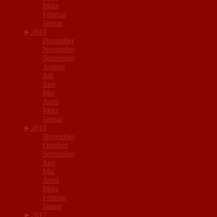
März
Februar
Januar
►
2019
Dezember
November
September
August
Juli
Juni
Mai
April
März
Januar
►
2018
November
Oktober
September
Juni
Mai
April
März
Februar
Januar
►
2017