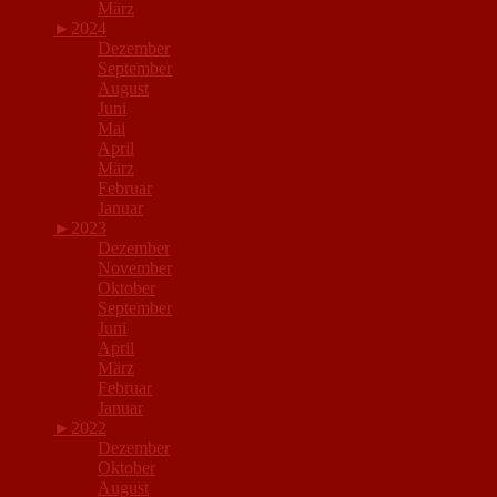
März
►
2024
Dezember
September
August
Juni
Mai
April
März
Februar
Januar
►
2023
Dezember
November
Oktober
September
Juni
April
März
Februar
Januar
►
2022
Dezember
Oktober
August