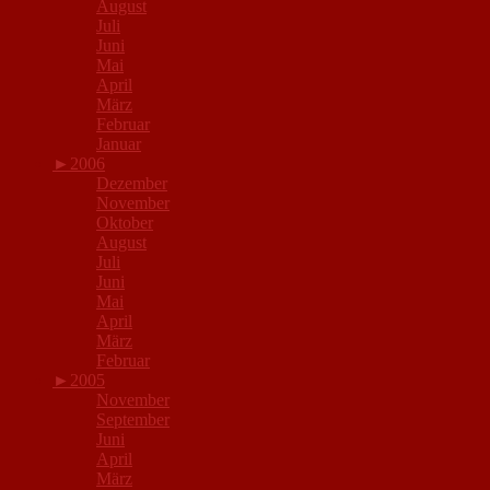
August
Juli
Juni
Mai
April
März
Februar
Januar
►
2006
Dezember
November
Oktober
August
Juli
Juni
Mai
April
März
Februar
►
2005
November
September
Juni
April
März