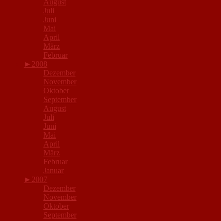
August
Juli
Juni
Mai
April
März
Februar
►
2008
Dezember
November
Oktober
September
August
Juli
Juni
Mai
April
März
Februar
Januar
►
2007
Dezember
November
Oktober
September