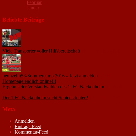
Februar
Januar
Beliebte Beiträge
Viele Transporter voller Hilfsbereitschaft
18. November 2015
neunzehn53-Sommercamp 2016 – Jetzt anmelden
1. März 2016
Homepage endlich online!!!
14. Januar 2005
Ergebnis der Vorstandwahlen des 1. FC Nackenheim
9. Oktober
2020
Der 1.FC Nackenheim sucht Schiedsrichter !
19. Februar 2005
Meta
Anmelden
Eintrags-Feed
Kommentar-Feed