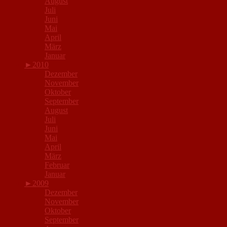
August
Juli
Juni
Mai
April
März
Januar
►
2010
Dezember
November
Oktober
September
August
Juli
Juni
Mai
April
März
Februar
Januar
►
2009
Dezember
November
Oktober
September