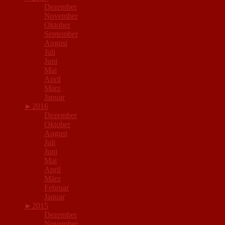
Dezember
November
Oktober
September
August
Juli
Juni
Mai
April
März
Januar
►
2016
Dezember
Oktober
August
Juli
Juni
Mai
April
März
Februar
Januar
►
2015
Dezember
November