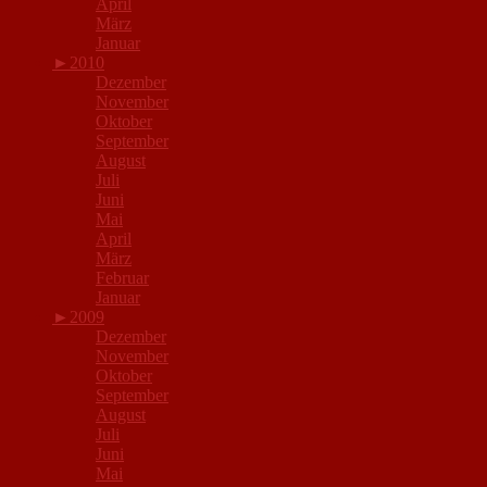
April
März
Januar
►
2010
Dezember
November
Oktober
September
August
Juli
Juni
Mai
April
März
Februar
Januar
►
2009
Dezember
November
Oktober
September
August
Juli
Juni
Mai