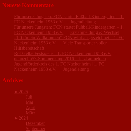
Neueste Kommentare
Für unsere Jüngsten: FCN startet Fußball-Kindergarten – 1.
FC Nackenheim 1953 e.V.
zu
Jugendleitung
Für unsere Jüngsten: FCN startet Fußball-Kindergarten – 1.
FC Nackenheim 1953 e.V.
zu
Erstanmeldung & Wechsel
„1:0 für ein Willkommen“ FCN wird ausgezeichnet – 1. FC
Nackenheim 1953 e.V.
zu
Viele Transporter voller
Hilfsbereitschaft
Rot-Gelbe Festspiele – 1. FC Nackenheim 1953 e.V.
zu
neunzehn53-Sommercamp 2016 – Jetzt anmelden
Jugendförderkreis des 1. FC Nackenheim | 1. FC
Nackenheim 1953 e.V.
zu
Jugendleitung
Archives
►
2025
Juli
Mai
April
März
►
2024
Dezember
September