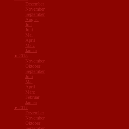
Dezember
November
September
August
Juli
Juni
Mai
April
März
Januar
►
2018
November
Oktober
September
Juni
Mai
April
März
Februar
Januar
►
2017
Dezember
November
Oktober
September