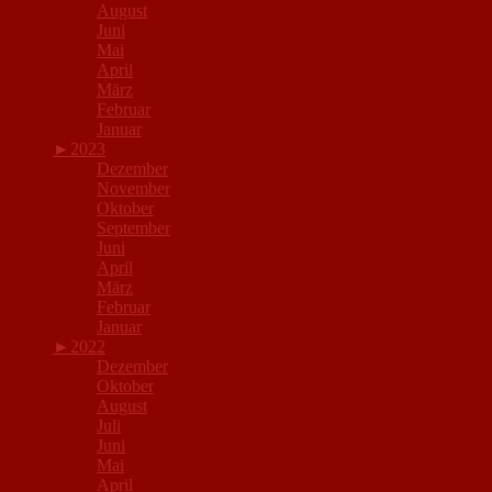
August
Juni
Mai
April
März
Februar
Januar
►
2023
Dezember
November
Oktober
September
Juni
April
März
Februar
Januar
►
2022
Dezember
Oktober
August
Juli
Juni
Mai
April