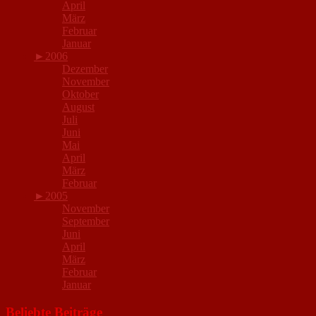
April
März
Februar
Januar
►
2006
Dezember
November
Oktober
August
Juli
Juni
Mai
April
März
Februar
►
2005
November
September
Juni
April
März
Februar
Januar
Beliebte Beiträge