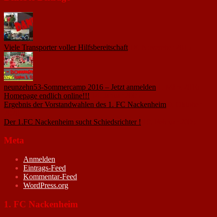
Viele Transporter voller Hilfsbereitschaft
18. November 2015
neunzehn53-Sommercamp 2016 – Jetzt anmelden
1. März 2016
Homepage endlich online!!!
14. Januar 2005
Ergebnis der Vorstandwahlen des 1. FC Nackenheim
9. Oktober
2020
Der 1.FC Nackenheim sucht Schiedsrichter !
19. Februar 2005
Meta
Anmelden
Eintrags-Feed
Kommentar-Feed
WordPress.org
1. FC Nackenheim