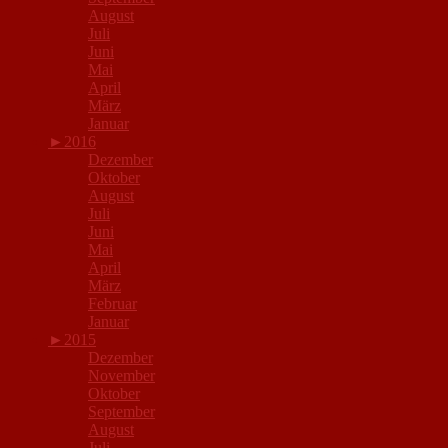
August
Juli
Juni
Mai
April
März
Januar
►
2016
Dezember
Oktober
August
Juli
Juni
Mai
April
März
Februar
Januar
►
2015
Dezember
November
Oktober
September
August
Juli