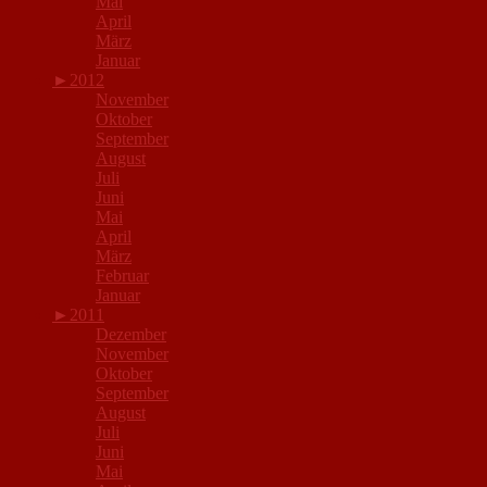
Mai
April
März
Januar
►
2012
November
Oktober
September
August
Juli
Juni
Mai
April
März
Februar
Januar
►
2011
Dezember
November
Oktober
September
August
Juli
Juni
Mai