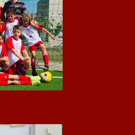
nd 44 Punkte. Mit dieser Bilanz haben sich die E2-Junioren des FCN die Staffe
Martin Brod und Heinz-Jürgen Burkhardt als Meister fest. Im Anschluss an das 
Spieler da bereits erhalten. Ein Dank sprach Imruck im Namen des Vorstands a
Mannschaft in der kommenden Spielzeit in der höchsten Spielklasse der U11, d