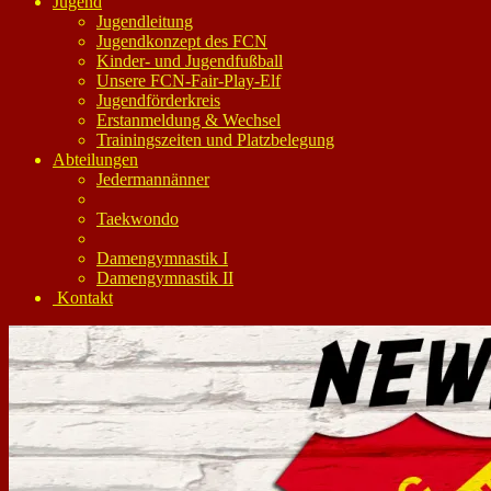
Jugend
Jugendleitung
Jugendkonzept des FCN
Kinder- und Jugendfußball
Unsere FCN-Fair-Play-Elf
Jugendförderkreis
Erstanmeldung & Wechsel
Trainingszeiten und Platzbelegung
Abteilungen
Jedermannänner
Taekwondo
Damengymnastik I
Damengymnastik II
Kontakt