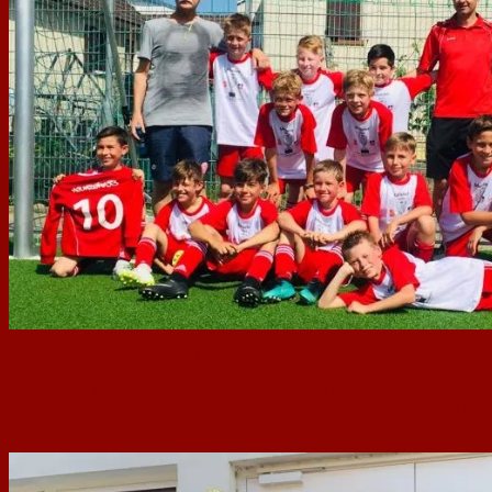
16 Spiele, 14 Siege und zwei Unentschieden. Keine Niederlage. 120:25 Tore u
Bereits eine Woche vor Saisonende stand das Team der Trainer Werner Bauer, 
Martin Imruck die Meisterpokale. Eigens erstellte Meistershirts hatten die 
Spielbetrieb für das Trainerteam übernommen hatte. Als Belohnung darf die 
Nachwuchs des 1. FSV Mainz 05. (Fotos: privat)