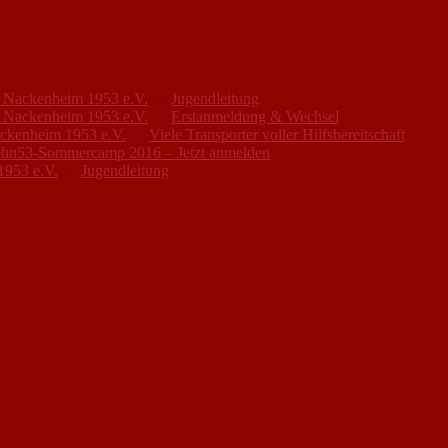
FC Nackenheim 1953 e.V.
zu
Jugendleitung
FC Nackenheim 1953 e.V.
zu
Erstanmeldung & Wechsel
ackenheim 1953 e.V.
zu
Viele Transporter voller Hilfsbereitschaft
hn53-Sommercamp 2016 – Jetzt anmelden
1953 e.V.
zu
Jugendleitung