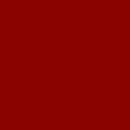
lmeisterschaft in der 2. Kreisklasse Mainz-Bingen (Gruppe 3) gesichert.
letzte Saisonspiel beim JFV Rhein-Selz (4:4) überreichte Jugendleiter
uch an den ehemaligen Coach Georg Gomolka aus, der die Organisation
er Kreisliga Mainz-Bingen antreten. Dort geht es unter anderem gegen den