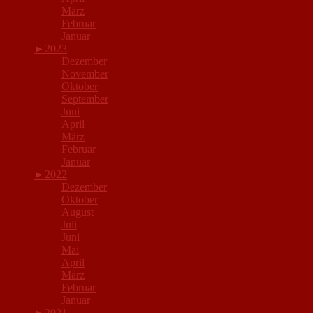
März
Februar
Januar
►
2023
Dezember
November
Oktober
September
Juni
April
März
Februar
Januar
►
2022
Dezember
Oktober
August
Juli
Juni
Mai
April
März
Februar
Januar
►
2021