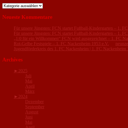
Kategorien
Neueste Kommentare
Für unsere Jüngsten: FCN startet Fußball-Kindergarten – 1. 
Für unsere Jüngsten: FCN startet Fußball-Kindergarten – 1. 
„1:0 für ein Willkommen“ FCN wird ausgezeichnet – 1. FC N
Rot-Gelbe Festspiele – 1. FC Nackenheim 1953 e.V.
zu
neunze
Jugendförderkreis des 1. FC Nackenheim | 1. FC Nackenheim 
Archives
►
2025
Juli
Mai
April
März
►
2024
Dezember
September
August
Juni
Mai
April