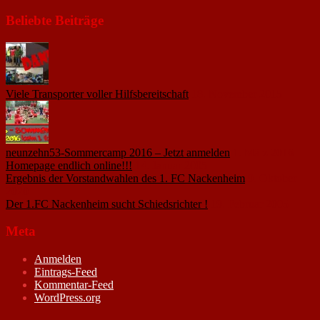
Beliebte Beiträge
Viele Transporter voller Hilfsbereitschaft
18. November 2015
neunzehn53-Sommercamp 2016 – Jetzt anmelden
1. März 2016
Homepage endlich online!!!
14. Januar 2005
Ergebnis der Vorstandwahlen des 1. FC Nackenheim
9. Oktober
2020
Der 1.FC Nackenheim sucht Schiedsrichter !
19. Februar 2005
Meta
Anmelden
Eintrags-Feed
Kommentar-Feed
WordPress.org