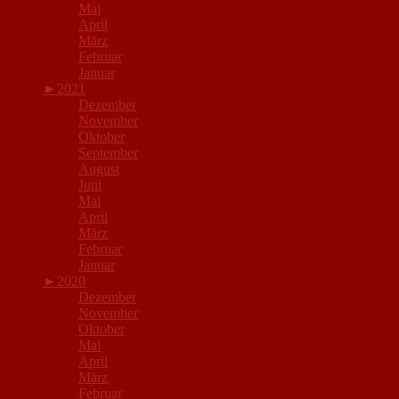
Mai
April
März
Februar
Januar
►
2021
Dezember
November
Oktober
September
August
Juni
Mai
April
März
Februar
Januar
►
2020
Dezember
November
Oktober
Mai
April
März
Februar