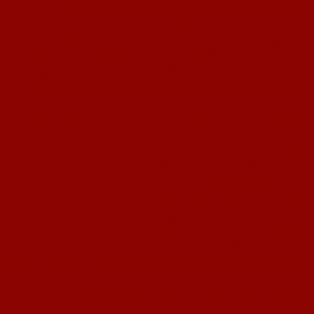
Begegnungen.
Wir wünschen den Spielen einen spannenden und trotzdem fairen Verlauf.
Liebe Fans aus beiden Lagern, verhaltet Euch fair gegenüber den Spielern,
den gegnerischen Vereinen sowie auch der eigenen Mannschaft. Lasst die
Schiedsrichter in Ruhe pfeifen und akzeptiert die getroffenen
Entscheidungen, damit wir alle zusammen Spaß an unserem geliebten Sport
haben.
Unsere 1. Mannschaft tritt heute gegen den Tabellenführer an. Der TV 1817
Mainz hat bisher 48 Punkte und 47:23 Tore. Nach einer unglücklichen
Heimniederlage gegen Gonsenheim und einem nicht gerade überzeugendem
(wenn nicht sogar überheblichen) Spiel gegen TSG Schwabenheim (0:0),
geht es heute gegen den Tabellenführer. TV 1817 Mainz will unbedingt
Meister werden und wenn sich unsere Mannschaft nicht gewaltig steigert, ist
auch ein Sieg gegen uns drin. Also Jungs strengt Euch an und versucht dem
kommenden Meister ein Schnippchen zu schlagen.
Die 2. Mannschaft spielt gegen Croatia Mainz. Croatia hat sich in der
Winterpause durch mehrere Spieler verstärkt und das letzte Spiel 7:2 gegen
Zornheim gewonnen. Aber auch unsere Mannschaft hat nach einem
überzeugenden Sieg gegen Bretzenheim und zuletzt auswärts ein 3:3
Unentschieden geholt. Mit einer geschlossenen Mannschaftsleistung ist da
auch heute was zu holen.
Ich sage Danke für Ihr Kommen und Ihre Unterstützung, wünsche allen
Fans, Spielern und Spielleitern ein gutes Spiel und freue mich mit Ihnen
auf die Spiele.