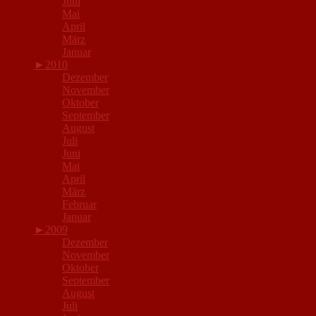
Juni
Mai
April
März
Januar
►
2010
Dezember
November
Oktober
September
August
Juli
Juni
Mai
April
März
Februar
Januar
►
2009
Dezember
November
Oktober
September
August
Juli