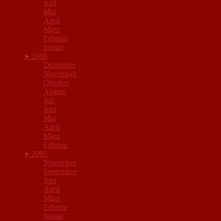
Juni
Mai
April
März
Februar
Januar
►
2006
Dezember
November
Oktober
August
Juli
Juni
Mai
April
März
Februar
►
2005
November
September
Juni
April
März
Februar
Januar