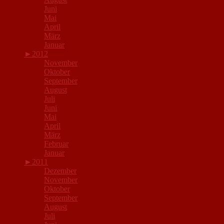
Juni
Mai
April
März
Januar
►
2012
November
Oktober
September
August
Juli
Juni
Mai
April
März
Februar
Januar
►
2011
Dezember
November
Oktober
September
August
Juli