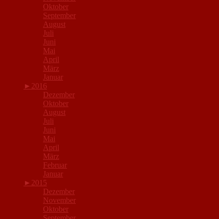
Oktober
September
August
Juli
Juni
Mai
April
März
Januar
►
2016
Dezember
Oktober
August
Juli
Juni
Mai
April
März
Februar
Januar
►
2015
Dezember
November
Oktober
September