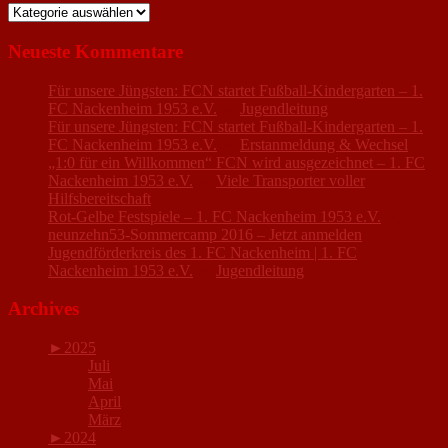
Kategorien
Neueste Kommentare
Für unsere Jüngsten: FCN startet Fußball-Kindergarten – 1.
FC Nackenheim 1953 e.V.
zu
Jugendleitung
Für unsere Jüngsten: FCN startet Fußball-Kindergarten – 1.
FC Nackenheim 1953 e.V.
zu
Erstanmeldung & Wechsel
„1:0 für ein Willkommen“ FCN wird ausgezeichnet – 1. FC
Nackenheim 1953 e.V.
zu
Viele Transporter voller
Hilfsbereitschaft
Rot-Gelbe Festspiele – 1. FC Nackenheim 1953 e.V.
zu
neunzehn53-Sommercamp 2016 – Jetzt anmelden
Jugendförderkreis des 1. FC Nackenheim | 1. FC
Nackenheim 1953 e.V.
zu
Jugendleitung
Archives
►
2025
Juli
Mai
April
März
►
2024