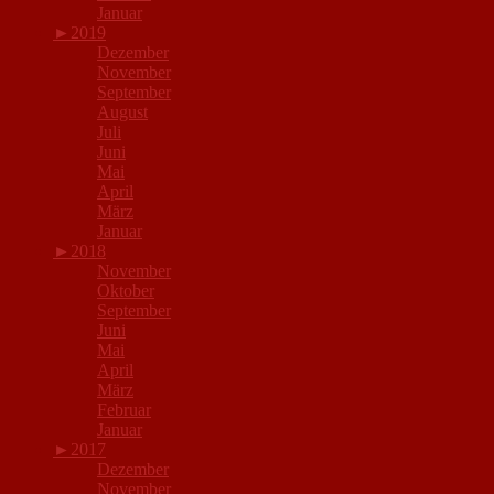
Januar
►
2019
Dezember
November
September
August
Juli
Juni
Mai
April
März
Januar
►
2018
November
Oktober
September
Juni
Mai
April
März
Februar
Januar
►
2017
Dezember
November