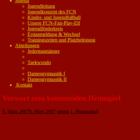
Jugend
Jugendleitung
Jugendkonzept des FCN
Kinder- und Jugendfußball
Unsere FCN-Fair-Play-Elf
Jugendförderkreis
Erstanmeldung & Wechsel
Trainingszeiten und Platzbelegung
Abteilungen
Jedermannänner
Taekwondo
Damengymnastik I
Damengymnastik II
Kontakt
Vorwort zum kommenden Heimspiel
8. März 2007
8. März 2007
admin
1. Mannschaft
Hallo Nackenheimer Fußballfreunde,
liebe Gäste, seid herzlich willkommen auf dem Sportgelände des 1. FC
Nackenheim. Das gleiche gilt auch für die Spielleiter der heutigen