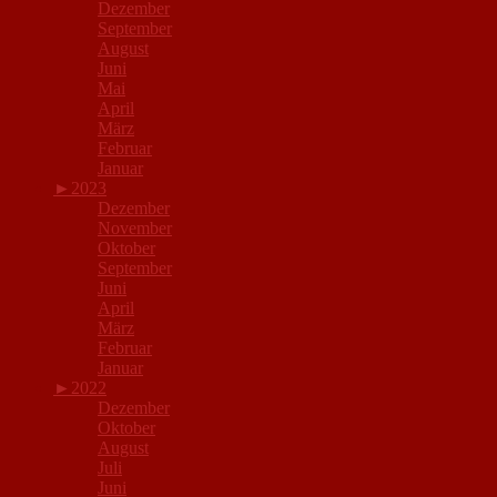
Dezember
September
August
Juni
Mai
April
März
Februar
Januar
►
2023
Dezember
November
Oktober
September
Juni
April
März
Februar
Januar
►
2022
Dezember
Oktober
August
Juli
Juni