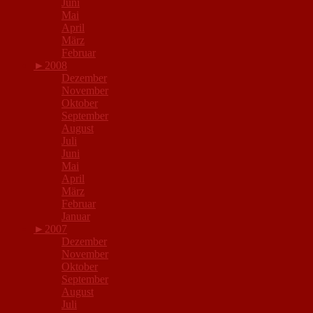
Juni
Mai
April
März
Februar
►
2008
Dezember
November
Oktober
September
August
Juli
Juni
Mai
April
März
Februar
Januar
►
2007
Dezember
November
Oktober
September
August
Juli