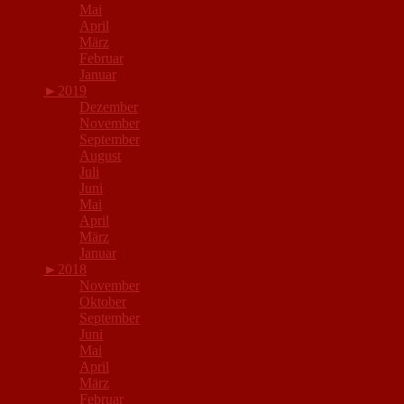
Mai
April
März
Februar
Januar
►
2019
Dezember
November
September
August
Juli
Juni
Mai
April
März
Januar
►
2018
November
Oktober
September
Juni
Mai
April
März
Februar