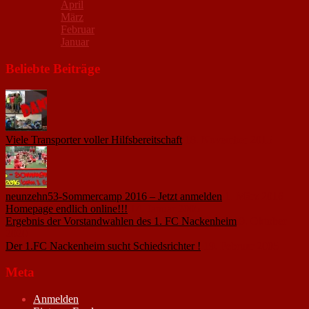
April
März
Februar
Januar
Beliebte Beiträge
Viele Transporter voller Hilfsbereitschaft
18. November 2015
neunzehn53-Sommercamp 2016 – Jetzt anmelden
1. März 2016
Homepage endlich online!!!
14. Januar 2005
Ergebnis der Vorstandwahlen des 1. FC Nackenheim
9. Oktober
2020
Der 1.FC Nackenheim sucht Schiedsrichter !
19. Februar 2005
Meta
Anmelden