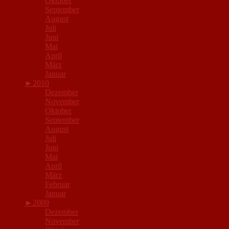
Oktober
September
August
Juli
Juni
Mai
April
März
Januar
►
2010
Dezember
November
Oktober
September
August
Juli
Juni
Mai
April
März
Februar
Januar
►
2009
Dezember
November