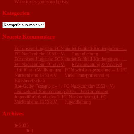
Write for us sponsored posts
Kategorien
Kategorien
Neueste Kommentare
Für unsere Jüngsten: FCN startet Fußball-Kindergarten – 1.
FC Nackenheim 1953 e.V.
zu
Jugendleitung
Für unsere Jüngsten: FCN startet Fußball-Kindergarten – 1.
FC Nackenheim 1953 e.V.
zu
Erstanmeldung & Wechsel
„1:0 für ein Willkommen“ FCN wird ausgezeichnet – 1. FC
Nackenheim 1953 e.V.
zu
Viele Transporter voller
Hilfsbereitschaft
Rot-Gelbe Festspiele – 1. FC Nackenheim 1953 e.V.
zu
neunzehn53-Sommercamp 2016 – Jetzt anmelden
Jugendförderkreis des 1. FC Nackenheim | 1. FC
Nackenheim 1953 e.V.
zu
Jugendleitung
Archives
►
2025
Juli