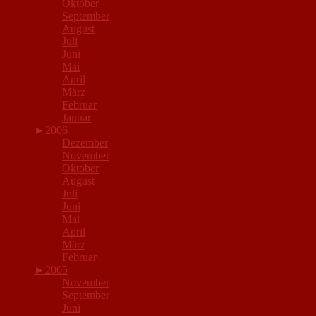
Oktober
September
August
Juli
Juni
Mai
April
März
Februar
Januar
►
2006
Dezember
November
Oktober
August
Juli
Juni
Mai
April
März
Februar
►
2005
November
September
Juni