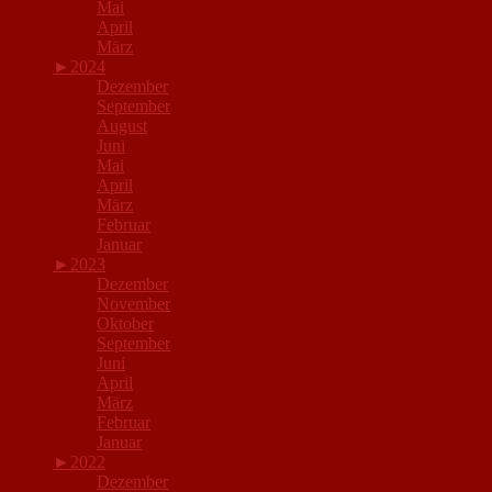
Mai
April
März
►
2024
Dezember
September
August
Juni
Mai
April
März
Februar
Januar
►
2023
Dezember
November
Oktober
September
Juni
April
März
Februar
Januar
►
2022
Dezember