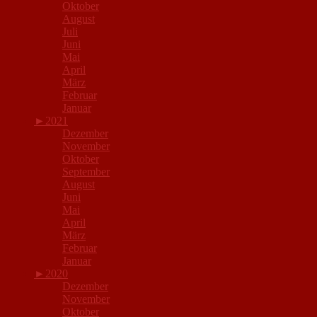
Oktober
August
Juli
Juni
Mai
April
März
Februar
Januar
►
2021
Dezember
November
Oktober
September
August
Juni
Mai
April
März
Februar
Januar
►
2020
Dezember
November
Oktober