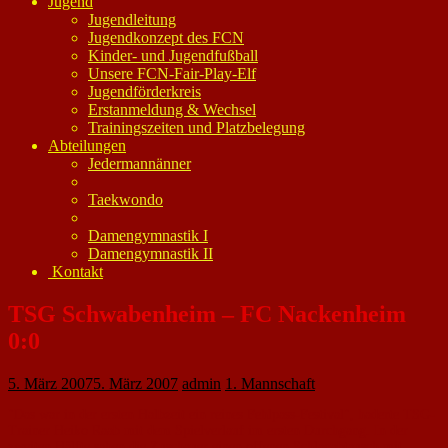
Jugend
Jugendleitung
Jugendkonzept des FCN
Kinder- und Jugendfußball
Unsere FCN-Fair-Play-Elf
Jugendförderkreis
Erstanmeldung & Wechsel
Trainingszeiten und Platzbelegung
Abteilungen
Jedermannänner
Taekwondo
Damengymnastik I
Damengymnastik II
Kontakt
TSG Schwabenheim – FC Nackenheim
0:0
5. März 2007
5. März 2007
admin
1. Mannschaft
"Das war in der ersten Halbzeit ein reines Fehlpass-Festival", haderte TSG-
Trainer Heiko Raab mit dem Spielverlauf im ersten Durchgang. In der
zweiten Hälfte sahen die Zuschauer einen offenen Schlagabtausch mit