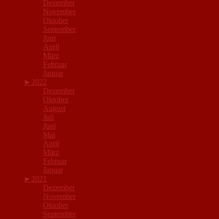
Dezember
November
Oktober
September
Juni
April
März
Februar
Januar
►
2022
Dezember
Oktober
August
Juli
Juni
Mai
April
März
Februar
Januar
►
2021
Dezember
November
Oktober
September