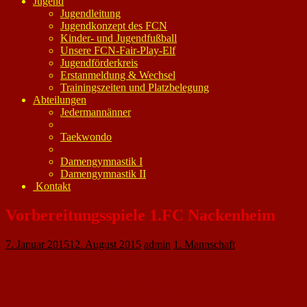
Jugend
Jugendleitung
Jugendkonzept des FCN
Kinder- und Jugendfußball
Unsere FCN-Fair-Play-Elf
Jugendförderkreis
Erstanmeldung & Wechsel
Trainingszeiten und Platzbelegung
Abteilungen
Jedermannänner
Taekwondo
Damengymnastik I
Damengymnastik II
Kontakt
Vorbereitungsspiele 1.FC Nackenheim
7. Januar 2015
12. August 2015
admin
1. Mannschaft
Datum
Uhrzeit
Gegner
Sportfreunde Eisbachtal ( A-Jugend
Dienstag 20.01.15
19.30 Uhr