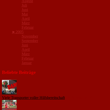
August
Juli
Juni
Mai
April
März
Februar
►
2005
November
September
Juni
April
März
Februar
Januar
Beliebte Beiträge
Viele Transporter voller Hilfsbereitschaft
18. November 2015