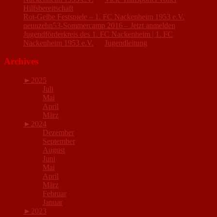
Hilfsbereitschaft
Rot-Gelbe Festspiele – 1. FC Nackenheim 1953 e.V.
zu
neunzehn53-Sommercamp 2016 – Jetzt anmelden
Jugendförderkreis des 1. FC Nackenheim | 1. FC
Nackenheim 1953 e.V.
zu
Jugendleitung
Archives
►
2025
Juli
Mai
April
März
►
2024
Dezember
September
August
Juni
Mai
April
März
Februar
Januar
►
2023