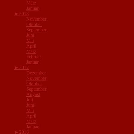
März
Januar
►
2018
November
Oktober
September
Juni
Mai
April
März
Februar
Januar
►
2017
Dezember
November
Oktober
September
August
Juli
Juni
Mai
April
März
Januar
►
2016