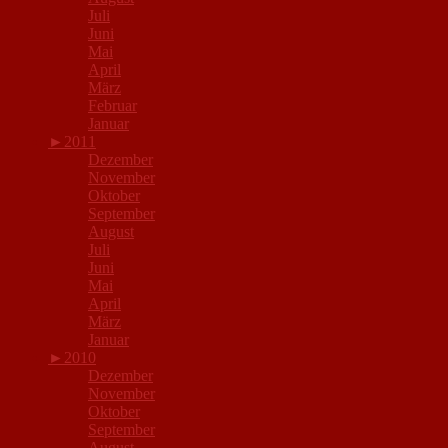
Juli
Juni
Mai
April
März
Februar
Januar
►
2011
Dezember
November
Oktober
September
August
Juli
Juni
Mai
April
März
Januar
►
2010
Dezember
November
Oktober
September
August