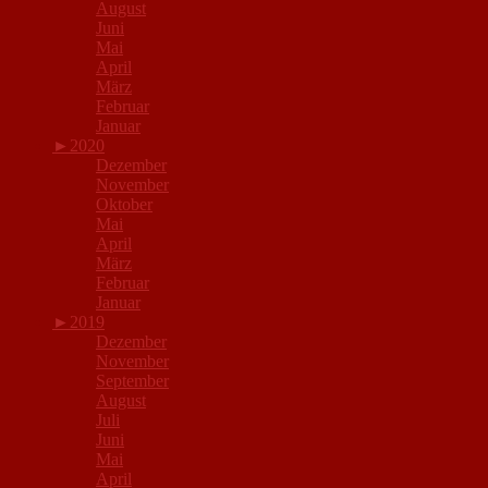
August
Juni
Mai
April
März
Februar
Januar
►
2020
Dezember
November
Oktober
Mai
April
März
Februar
Januar
►
2019
Dezember
November
September
August
Juli
Juni
Mai
April