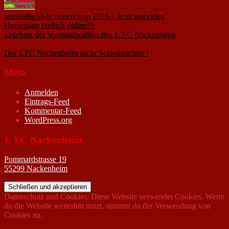
neunzehn53-Sommercamp 2016 – Jetzt anmelden
1. März 2016
Homepage endlich online!!!
14. Januar 2005
Ergebnis der Vorstandwahlen des 1. FC Nackenheim
9. Oktober
2020
Der 1.FC Nackenheim sucht Schiedsrichter !
19. Februar 2005
Meta
Anmelden
Eintrags-Feed
Kommentar-Feed
WordPress.org
1. FC Nackenheim
Pommardstrasse 19
55299 Nackenheim
Datenschutz und Cookies: Diese Website verwendet Cookies. Wenn
du die Website weiterhin nutzt, stimmst du der Verwendung von
Cookies zu.