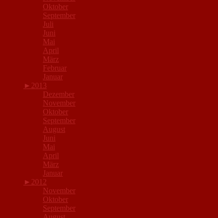
Oktober
September
Juli
Juni
Mai
April
März
Februar
Januar
►
2013
Dezember
November
Oktober
September
August
Juni
Mai
April
März
Januar
►
2012
November
Oktober
September
August