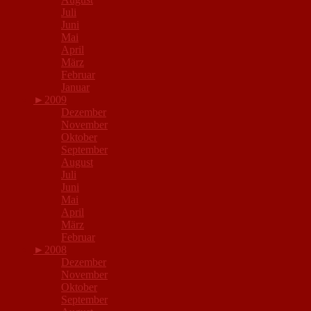
Juli
Juni
Mai
April
März
Februar
Januar
►
2009
Dezember
November
Oktober
September
August
Juli
Juni
Mai
April
März
Februar
►
2008
Dezember
November
Oktober
September