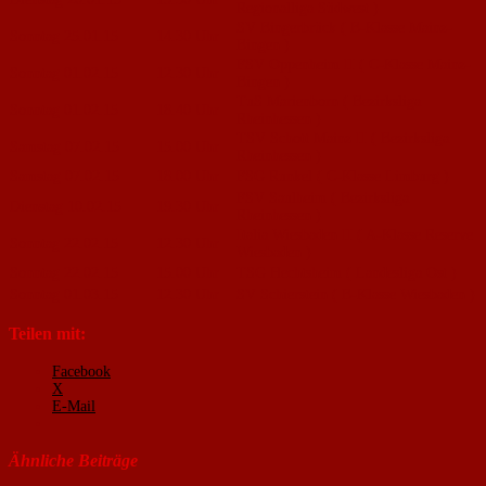
Regionalliga Südwest )
SV Bingerbrück ( B-Klasse Mainz-
Sonntag 25.01.15
14.30 Uhr
Bingen )
FSV Oppenheim II ( C-Klasse Mainz-
Sonntag 01.02.15
12.30 Uhr
Bingen )
TuS Marienborn ( Bezirksliga
Sonntag 01.02.15
18.40 Uhr
Rheinhessen )
TSV Schott Mainz II ( Bezirksliga
Samstag 07.02.15
15.00 Uhr
Rheinhessen )
Samstag 07.02.15
18.00 Uhr
FSG Runkel ( C-Klasse Limburg )
FSV Saulheim ( Bezirksliga
Dienstag 10.02.15
19.30 Uhr
Rheinhessen )
Italia Wiesbaden II ( A-Klasse Reserve
Sonntag 22.02.15
12.30 Uhr
Wiesbaden )
Sonntag 22.02.15
15.00 Uhr
TSG Hechtsheim ( Landesliga Ost )
Sonntag 01.03.15
12.30 Uhr
SV Schierstein ( B-Klasse Wiesbaden )
Teilen mit:
Facebook
X
E-Mail
Ähnliche Beiträge