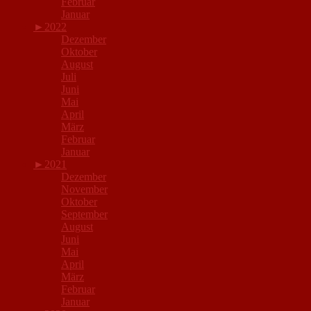
Februar
Januar
►
2022
Dezember
Oktober
August
Juli
Juni
Mai
April
März
Februar
Januar
►
2021
Dezember
November
Oktober
September
August
Juni
Mai
April
März
Februar
Januar