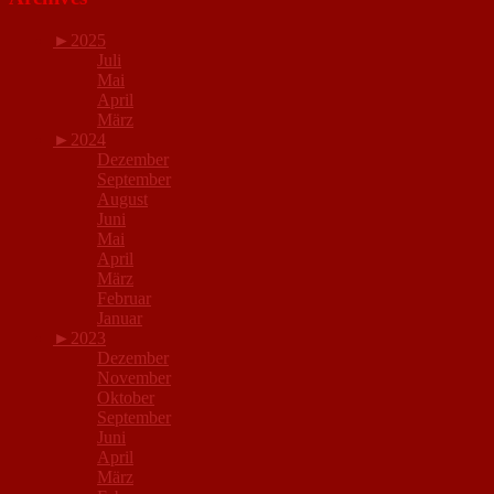
►
2025
Juli
Mai
April
März
►
2024
Dezember
September
August
Juni
Mai
April
März
Februar
Januar
►
2023
Dezember
November
Oktober
September
Juni
April
März