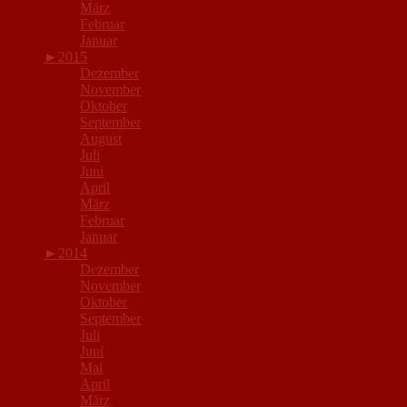
März
Februar
Januar
►
2015
Dezember
November
Oktober
September
August
Juli
Juni
April
März
Februar
Januar
►
2014
Dezember
November
Oktober
September
Juli
Juni
Mai
April
März