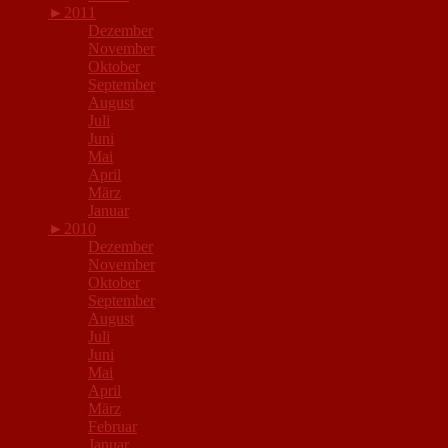
►
2011
Dezember
November
Oktober
September
August
Juli
Juni
Mai
April
März
Januar
►
2010
Dezember
November
Oktober
September
August
Juli
Juni
Mai
April
März
Februar
Januar