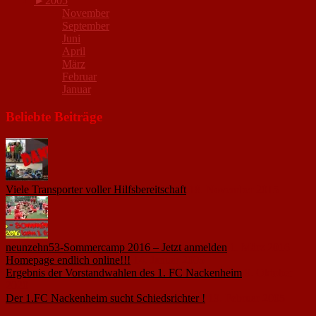
►
2005
November
September
Juni
April
März
Februar
Januar
Beliebte Beiträge
Viele Transporter voller Hilfsbereitschaft
18. November 2015
neunzehn53-Sommercamp 2016 – Jetzt anmelden
1. März 2016
Homepage endlich online!!!
14. Januar 2005
Ergebnis der Vorstandwahlen des 1. FC Nackenheim
9. Oktober
2020
Der 1.FC Nackenheim sucht Schiedsrichter !
19. Februar 2005