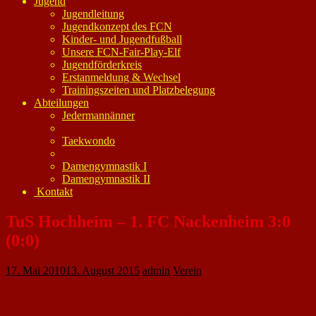
Jugend
Jugendleitung
Jugendkonzept des FCN
Kinder- und Jugendfußball
Unsere FCN-Fair-Play-Elf
Jugendförderkreis
Erstanmeldung & Wechsel
Trainingszeiten und Platzbelegung
Abteilungen
Jedermannänner
Taekwondo
Damengymnastik I
Damengymnastik II
Kontakt
TuS Hochheim – 1. FC Nackenheim 3:0
(0:0)
17. Mai 2010
13. August 2015
admin
Verein
Die Zuschauer sahen ein munteres Spielchen in Hochheim. "Für das, dass es
um nichts mehr ging, war das ein richtig gutes Spiel", schwärmte
Hochheims Trainer Markus Heng von der Leistung beider Mannschaften.