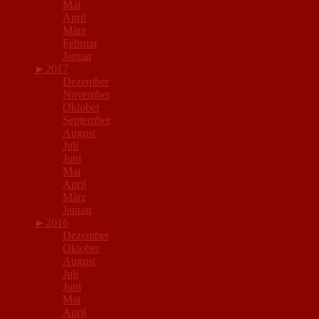
Mai
April
März
Februar
Januar
►
2017
Dezember
November
Oktober
September
August
Juli
Juni
Mai
April
März
Januar
►
2016
Dezember
Oktober
August
Juli
Juni
Mai
April