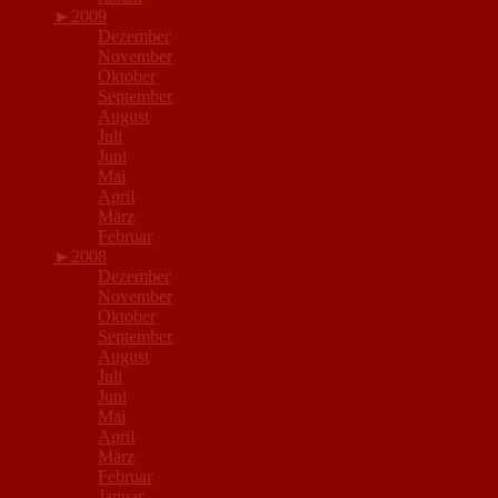
►
2009
Dezember
November
Oktober
September
August
Juli
Juni
Mai
April
März
Februar
►
2008
Dezember
November
Oktober
September
August
Juli
Juni
Mai
April
März
Februar
Januar