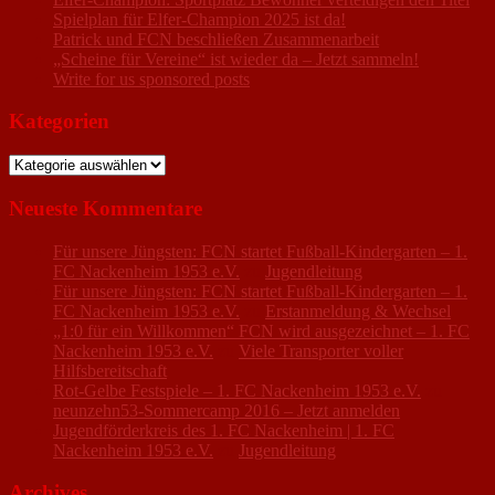
Spielplan für Elfer-Champion 2025 ist da!
Patrick und FCN beschließen Zusammenarbeit
„Scheine für Vereine“ ist wieder da – Jetzt sammeln!
Write for us sponsored posts
Kategorien
Kategorien
Neueste Kommentare
Für unsere Jüngsten: FCN startet Fußball-Kindergarten – 1.
FC Nackenheim 1953 e.V.
zu
Jugendleitung
Für unsere Jüngsten: FCN startet Fußball-Kindergarten – 1.
FC Nackenheim 1953 e.V.
zu
Erstanmeldung & Wechsel
„1:0 für ein Willkommen“ FCN wird ausgezeichnet – 1. FC
Nackenheim 1953 e.V.
zu
Viele Transporter voller
Hilfsbereitschaft
Rot-Gelbe Festspiele – 1. FC Nackenheim 1953 e.V.
zu
neunzehn53-Sommercamp 2016 – Jetzt anmelden
Jugendförderkreis des 1. FC Nackenheim | 1. FC
Nackenheim 1953 e.V.
zu
Jugendleitung
Archives