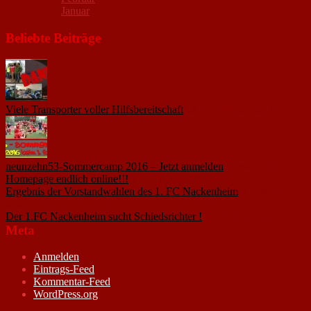
Januar
Beliebte Beiträge
Viele Transporter voller Hilfsbereitschaft
18. November 2015
neunzehn53-Sommercamp 2016 – Jetzt anmelden
1. März 2016
Homepage endlich online!!!
14. Januar 2005
Ergebnis der Vorstandwahlen des 1. FC Nackenheim
9. Oktober
2020
Der 1.FC Nackenheim sucht Schiedsrichter !
19. Februar 2005
Meta
Anmelden
Eintrags-Feed
Kommentar-Feed
WordPress.org