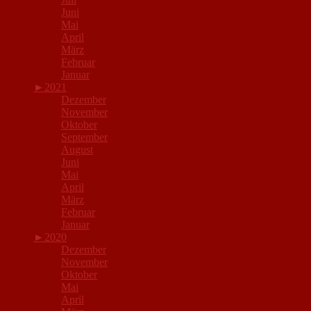
Juni
Mai
April
März
Februar
Januar
►
2021
Dezember
November
Oktober
September
August
Juni
Mai
April
März
Februar
Januar
►
2020
Dezember
November
Oktober
Mai
April