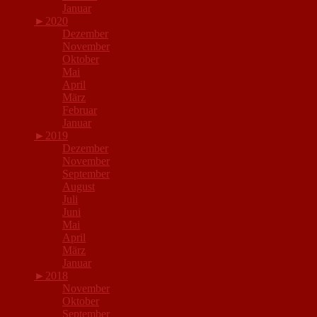
Januar
►
2020
Dezember
November
Oktober
Mai
April
März
Februar
Januar
►
2019
Dezember
November
September
August
Juli
Juni
Mai
April
März
Januar
►
2018
November
Oktober
September