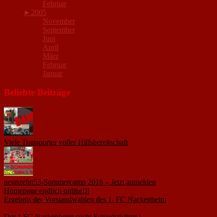
Februar
►
2005
November
September
Juni
April
März
Februar
Januar
Beliebte Beiträge
Viele Transporter voller Hilfsbereitschaft
18. November 2015
neunzehn53-Sommercamp 2016 – Jetzt anmelden
1. März 2016
Homepage endlich online!!!
14. Januar 2005
Ergebnis der Vorstandwahlen des 1. FC Nackenheim
9. Oktober
2020
Der 1.FC Nackenheim sucht Schiedsrichter !
19. Februar 2005