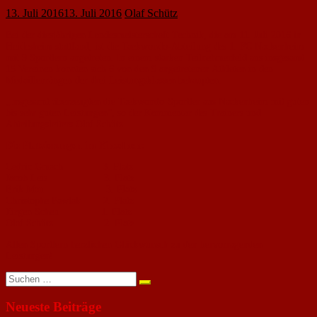
13. Juli 2016
13. Juli 2016
Olaf Schütz
Bei der diesjährigen Landesmeisterschaft Technik, die am 11. Juli 2016 in
Heidesheim stattfand, ist die Taekwondo-Abteilung des 1. FC Nackenheim
mit 9 Sportlern angetreten. In einem starken Teilnehmerfeld aus insgesamt
15 Vereinen konnten sich 6 von den 9 angetretenen Athleten in den
Medaillenrängen der drei Leistungsklassen behaupten.
„Insgesamt überzeugten die Taekwondo-Sportler aus Nackenheim mit guten
bis sehr guten Leistungen“, so der Kommentar des Trainers und
Abteilungsleiters Olaf Schütz.
Die Platzierungen im Einzelnen:
Cedric Gmach 3. Platz
Jacob Leis 3. Platz
Erik Mau 3. Platz
Christophe Pawlak 2. Platz
Jürgen Scheu 1. Platz
Olaf Schütz 2. Platz
Allen Sportlern herzlichen Glückwunsch zu den hervorragenden
Leistungen!
Suchen
nach:
Neueste Beiträge