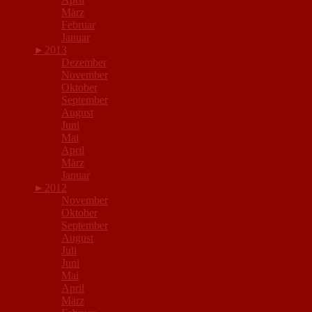
März
Februar
Januar
►
2013
Dezember
November
Oktober
September
August
Juni
Mai
April
März
Januar
►
2012
November
Oktober
September
August
Juli
Juni
Mai
April
März