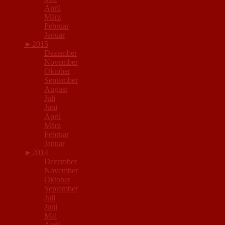
April
März
Februar
Januar
►
2015
Dezember
November
Oktober
September
August
Juli
Juni
April
März
Februar
Januar
►
2014
Dezember
November
Oktober
September
Juli
Juni
Mai
April