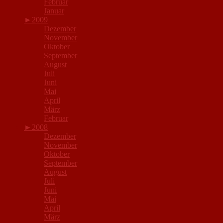
Februar
Januar
►
2009
Dezember
November
Oktober
September
August
Juli
Juni
Mai
April
März
Februar
►
2008
Dezember
November
Oktober
September
August
Juli
Juni
Mai
April
März