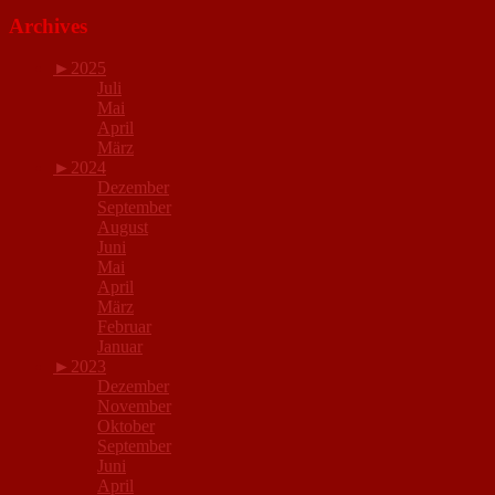
Archives
►
2025
Juli
Mai
April
März
►
2024
Dezember
September
August
Juni
Mai
April
März
Februar
Januar
►
2023
Dezember
November
Oktober
September
Juni
April