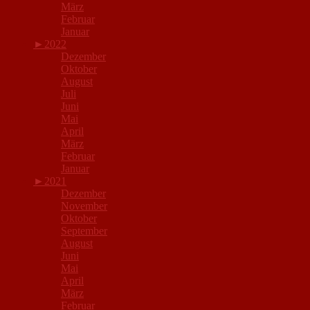
März
Februar
Januar
►
2022
Dezember
Oktober
August
Juli
Juni
Mai
April
März
Februar
Januar
►
2021
Dezember
November
Oktober
September
August
Juni
Mai
April
März
Februar