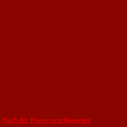
Die ebenfalls aus der Spielgemeinschaft zwischen VfB Bodenheim und 1.
FC Nackenheim hervorgegangenen C2-Junioren haben in der 1. Kreisklasse
keinen leichten Stand. Meist geht es gegen Erste Mannschaften, die
körperlich meist schon einen Tick weiter sind. Dennoch war bislang
deutlich mehr drin, als der aktuell zehnte Platz (12 Punkte aus 12 Spielen).
„Wir hatten viele enge Spiele, in denen uns zum Spielende hin etwas die
Puste ausgegangen ist. Dadurch haben wir uns oft um den verdienten Lohn
gebracht“, berichtet Trainer Martin Imruck. Ebenfalls etwas Anlaufzeit
brauchte die neu zusammengestellte Mannschaft, die jedoch von Woche zu
Woche einen Schritt nach vorne macht.
Neben der spielerischen Entwicklung ist aber auch die Trainingsbeteiligung
absolut positiv. „Die Jungs wollen was lernen und sind mit großem Eifer
dabei. So werden wir hoffentlich für die Rückspiele in dem einen oder
anderen Moment etwas reifer agieren und uns öfter mit Zählbarem
belohnen“, so Imruck weiter. Ein Platz im oberen Tabellenmittelfeld ist für
das Team definitiv drin.
Am Samstag, 13 Uhr, erwartet die C2 auf dem Kunstrasen in Nackenheim
den Tabellenvierten TSVgg Stadecken-Elsheim. „Ich hoffe, wir gehen mit
demselben Elan in das Spiel wie zuletzt und lassen uns auch nicht durch
Rückschläge aus dem Konzept bringen“, geht Imruck optimistisch in die
Spielvorbereitung. Mindestens fünf Punkte sollen es aus den drei
verbliebenen Spielen in 2018 noch werden.
Nach der Pause entschlossener