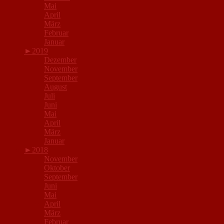
Mai
April
März
Februar
Januar
►
2019
Dezember
November
September
August
Juli
Juni
Mai
April
März
Januar
►
2018
November
Oktober
September
Juni
Mai
April
März
Februar