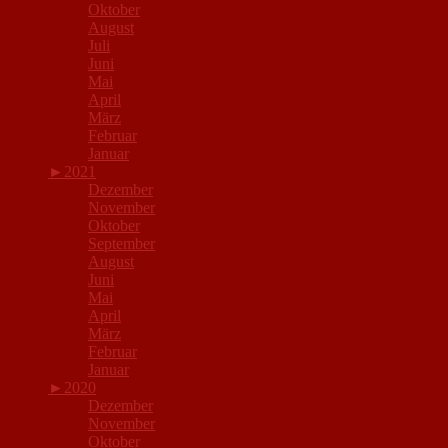
Oktober
August
Juli
Juni
Mai
April
März
Februar
Januar
►
2021
Dezember
November
Oktober
September
August
Juni
Mai
April
März
Februar
Januar
►
2020
Dezember
November
Oktober