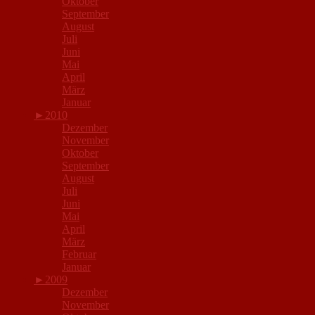
Oktober
September
August
Juli
Juni
Mai
April
März
Januar
►
2010
Dezember
November
Oktober
September
August
Juli
Juni
Mai
April
März
Februar
Januar
►
2009
Dezember
November