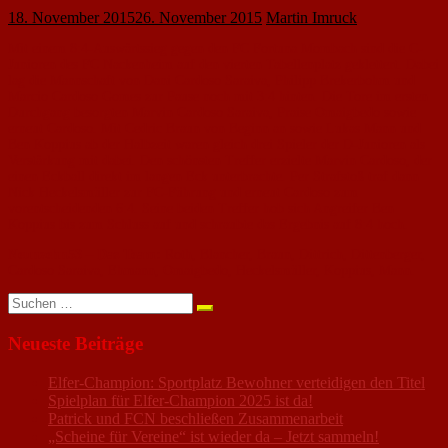
18. November 2015
26. November 2015
Martin Imruck
Mit einem 8:4-Auswärtssieg gegen den FC Fortuna Mombach sind die C-
Junioren des FC Nackenheim auf den vierten Tabellenplatz geklettert. Dabei
lag die Mannschaft von Dani Cardoso Saraiva, Philipp Brekerbohm und
Marcio Cardoso Gomes zur Pause noch mit 3:4 hinten. Die Tore im ersten
Durchgang besorgten Marvin Cardoso Saraiva, Praise Omaigbedo sowie
erneut Cardoso. Mit Cedric Braun von Beginn an sowie Lukas Mann und
Ben Koppius ab der Halbzeit waren gleich drei Spieler der D-Junioren als
Verstärkung mit dabei. Den schönsten Treffer erzielte Marvin Cardoso, der
einen Eckball direkt im langen Eck unterbrachte. Per Strafstoß traf dann
Nick Heckelsmüller zur FC-Führung und erneut Cardoso zum
vorentscheidenden 6:4. Seine beiden Treffer hob sich Angreifer Ben
Koppius bis zum Schluss auf und schraubte das Ergebnis auf 8:4 hoch.
Neunzehn53 – Das Team:
Roth, Blancher, Braun, Dittrich, Dittenberger,
Cardoso Saraiva, Ehmann, Omaigbedo, Heckelsmüller, Koppius, Mann.
Suchen
nach:
Neueste Beiträge
Elfer-Champion: Sportplatz Bewohner verteidigen den Titel
Spielplan für Elfer-Champion 2025 ist da!
Patrick und FCN beschließen Zusammenarbeit
„Scheine für Vereine“ ist wieder da – Jetzt sammeln!