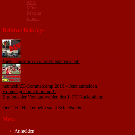
April
März
Februar
Januar
Beliebte Beiträge
Viele Transporter voller Hilfsbereitschaft
18. November 2015
neunzehn53-Sommercamp 2016 – Jetzt anmelden
1. März 2016
Homepage endlich online!!!
14. Januar 2005
Ergebnis der Vorstandwahlen des 1. FC Nackenheim
9. Oktober
2020
Der 1.FC Nackenheim sucht Schiedsrichter !
19. Februar 2005
Meta
Anmelden