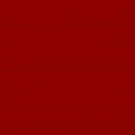
VfB Bodenheim und dem 1. FC Nackenheim Jugendspielgemeinschaften
gebildet. Nach einer kurzen Findungsphase präsentieren sich die U15-
Junioren/-Juniorinnen zuletzt gut in Form. Hier ein kleiner Überblick:
C1 hat Kontakt zur Spitzengruppe
Nachdem die C1-Junioren zur letzten Saison 2017/2018 den Abstieg aus der
Landesliga Rheinhessen nicht vermeiden konnten, begann zur neuen Saison
2018/2019 mit Neu-Trainer Dennis Kraume das Unterfangen
,,Wiederaufstieg“. Um eine leistungsstarke und wettbewerbsfähige
Mannschaft in der Kreisliga stellen zu können, wurde vor Beginn der Saison
die Spielgemeinschaft, bestehend aus Bodenheim und dem, die sich bereits
im vergangenen Jahr in der U17 bewährt hatte, auch eine Altersklasse tiefer
ausgebaut.
Aktuell befindet sich unsere U15 mit 6 Siegen und 2 Niederlagen auf dem
4.Tabellenplatz. Der Abstand auf die direkten Aufstiegsplätze, die zurzeit
der TSV Zornheim und Alemannia Laubenheim inne haben, liegt aktuell
bei 6 Punkten. „Da die oberen Teams selten Punkte liegen lassen, liest sich
der Abstand schon recht deutlich, aber dennoch sind noch eine Menge
Spiele zu absolvieren und in den direkten Duellen haben wir zusätzlich noch
die Möglichkeit den Abstand zu verkürzen“, so der Cheftrainer Kraume.
Als nächstes empfängt unsere U15 den direkten Tabellennachbarn aus
Heidesheim. Anpfiff ist am Samstag um 15:00 Uhr auf dem Nackenheimer
Kunstrasen.
C2-Junioren kommen langsam in Tritt