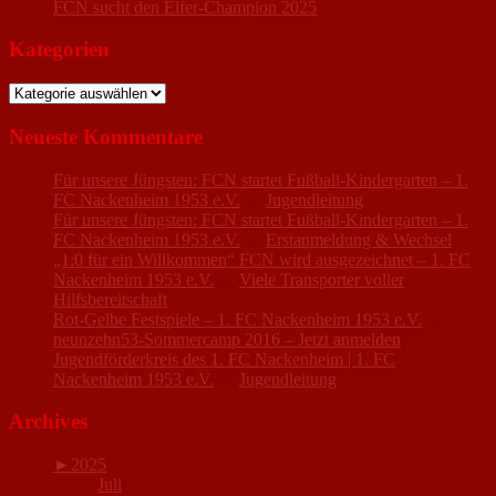
FCN sucht den Elfer-Champion 2025
Kategorien
Kategorien
Neueste Kommentare
Für unsere Jüngsten: FCN startet Fußball-Kindergarten – 1.
FC Nackenheim 1953 e.V.
zu
Jugendleitung
Für unsere Jüngsten: FCN startet Fußball-Kindergarten – 1.
FC Nackenheim 1953 e.V.
zu
Erstanmeldung & Wechsel
„1:0 für ein Willkommen“ FCN wird ausgezeichnet – 1. FC
Nackenheim 1953 e.V.
zu
Viele Transporter voller
Hilfsbereitschaft
Rot-Gelbe Festspiele – 1. FC Nackenheim 1953 e.V.
zu
neunzehn53-Sommercamp 2016 – Jetzt anmelden
Jugendförderkreis des 1. FC Nackenheim | 1. FC
Nackenheim 1953 e.V.
zu
Jugendleitung
Archives
►
2025
Juli