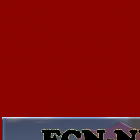
und 1. Kreisklasse, aktiv sind, haben turbulente Spiele hinter sich. Nach
vier Niederlagen in Serie gelang dem Team von Cheftrainer Dennis Kraume
gegen Tabellennachbar SG Heidesheim/Wackernheim der langersehnte
Befreiungsschlag. Mit 5:1 setzte sich die SG aus Bodenheim und
Nackenheim in Heidesheim durch. Bereits zur Pause hatten die Jungs und
Mädels sich einen beruhigenden 4:0-Vorsprung herausgeschossen. Nach dem
Anschlusstreffer der Heimelf hatte unsere JSG die richtige Antwort parat
und besorgte den 5:1-Endstand.
Für die zweite Mannschaft gab es bei den Spielen gegen die Favoriten aus
Drais (Tabellendritter) und Zornheim (2.) leider keine Punkte. Beide Duelle
gingen äußerst unglücklich mit 0:1 verloren. Wie schon in den Wochen
zuvor präsentierte sich das Team der mitgereisten Trainer Martin Imruck
und Johannes Kapol stark verbessert, mutig, spiel- und kampfstark. Gegen
beide Kontrahenten, gegen die man die Hinspiele noch 0:6 und 1:5 verloren
hatte, entschieden Kleinigkeiten die Spiele zugunsten der Topteams. „Was
die Leistung angeht, haben wir uns absolut nichts vorzuwerfen. Wir sind
seit Wochen absolut auf der Höhe und wir Trainer extrem stolz auf das, was
die Jungs und Mädels abrufen. Die Punkte hätten wir und redlich verdient
gehabt“, spricht Trainer Martin Imruck seinen Spielern ein großes
Kompliment aus. Gegen die TSG Bretzenheim will man zum
Saisonabschluss die überfälligen drei Punkte einfahren (Samstag, 1. Juni um
14.30 Uhr in Bodenheim).