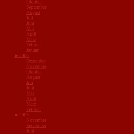
Oktober
September
August
Juli
Juni
Mai
April
März
Februar
Januar
►
2006
Dezember
November
Oktober
August
Juli
Juni
Mai
April
März
Februar
►
2005
November
September
Juni