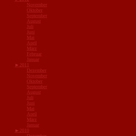
November
Oktober
September
August
Juli
Juni
Mai
April
März
Februar
Januar
►
2011
Dezember
November
Oktober
September
August
Juli
Juni
Mai
April
März
Januar
►
2010
Dezember