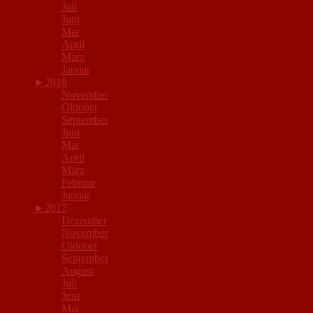
Juli
Juni
Mai
April
März
Januar
►
2018
November
Oktober
September
Juni
Mai
April
März
Februar
Januar
►
2017
Dezember
November
Oktober
September
August
Juli
Juni
Mai