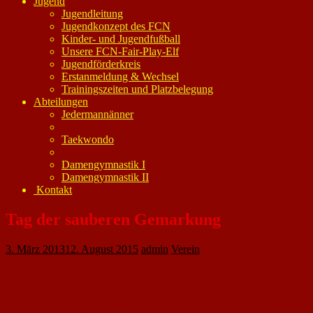
Jugend
Jugendleitung
Jugendkonzept des FCN
Kinder- und Jugendfußball
Unsere FCN-Fair-Play-Elf
Jugendförderkreis
Erstanmeldung & Wechsel
Trainingszeiten und Platzbelegung
Abteilungen
Jedermannänner
Taekwondo
Damengymnastik I
Damengymnastik II
Kontakt
Tag der sauberen Gemarkung
3. März 2013
12. August 2015
admin
Verein
Wie jedes Jahr veranstaltet die Gemeinde Nackenheim am zweiten
Märzwochenende, mit tatkräftiger Unterstützung der ortsansässigen
Vereinen, einen Tag der sauberen Gemarkung.