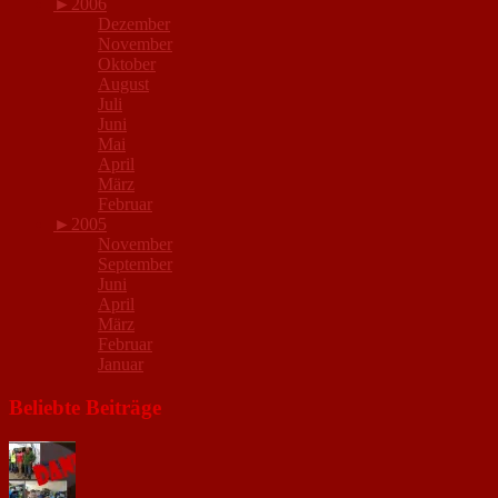
►
2006
Dezember
November
Oktober
August
Juli
Juni
Mai
April
März
Februar
►
2005
November
September
Juni
April
März
Februar
Januar
Beliebte Beiträge