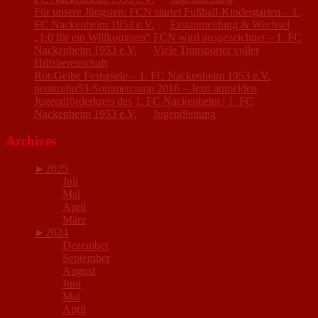
Für unsere Jüngsten: FCN startet Fußball-Kindergarten – 1.
FC Nackenheim 1953 e.V.
zu
Erstanmeldung & Wechsel
„1:0 für ein Willkommen“ FCN wird ausgezeichnet – 1. FC
Nackenheim 1953 e.V.
zu
Viele Transporter voller
Hilfsbereitschaft
Rot-Gelbe Festspiele – 1. FC Nackenheim 1953 e.V.
zu
neunzehn53-Sommercamp 2016 – Jetzt anmelden
Jugendförderkreis des 1. FC Nackenheim | 1. FC
Nackenheim 1953 e.V.
zu
Jugendleitung
Archives
►
2025
Juli
Mai
April
März
►
2024
Dezember
September
August
Juni
Mai
April