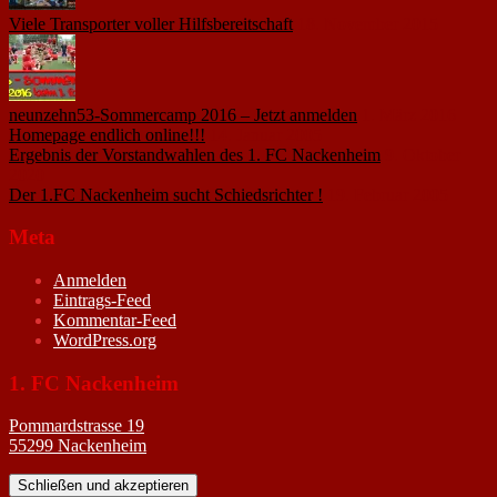
Viele Transporter voller Hilfsbereitschaft
18. November 2015
neunzehn53-Sommercamp 2016 – Jetzt anmelden
1. März 2016
Homepage endlich online!!!
14. Januar 2005
Ergebnis der Vorstandwahlen des 1. FC Nackenheim
9. Oktober
2020
Der 1.FC Nackenheim sucht Schiedsrichter !
19. Februar 2005
Meta
Anmelden
Eintrags-Feed
Kommentar-Feed
WordPress.org
1. FC Nackenheim
Pommardstrasse 19
55299 Nackenheim