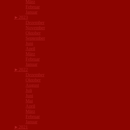
März
Februar
Januar
►
2023
Dezember
November
Oktober
September
Juni
April
März
Februar
Januar
►
2022
Dezember
Oktober
August
Juli
Juni
Mai
April
März
Februar
Januar
►
2021