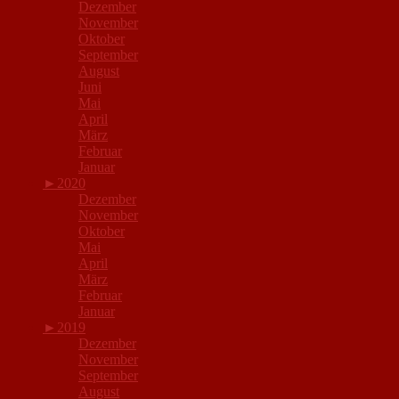
Dezember
November
Oktober
September
August
Juni
Mai
April
März
Februar
Januar
►
2020
Dezember
November
Oktober
Mai
April
März
Februar
Januar
►
2019
Dezember
November
September
August