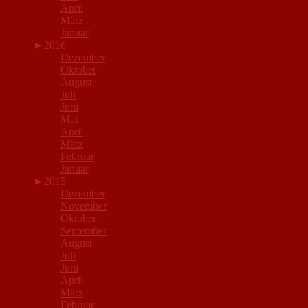
April
März
Januar
►
2016
Dezember
Oktober
August
Juli
Juni
Mai
April
März
Februar
Januar
►
2015
Dezember
November
Oktober
September
August
Juli
Juni
April
März
Februar