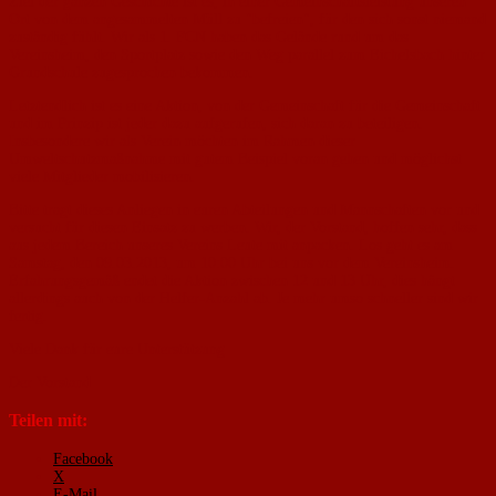
Ziel der ganzen Geschichte ist es, in einer Gemeinschaftsleistung unseren
Ort von dem angesammelten Müll zu "befreien", für den sich sonst niemand
zuständig fühlt. Wir als 1. FCN haben das Gelände rund um das
Vereinsheim, den Sportplatz sowie den Weg parallel zum Eichelsbach hinter
Grundschule zugesprochen bekommen.
Letztendlich ist es eine Aktion, von der Gemeinschaft für die Gemeinschaft
und im Prinzip ist jeder dazu aufgerufen, sich daran zu beteiligen.
Insbesondere wir als Verein möchten im Rahmen dieser
Umweltschutzmaßnahme mit gutem Beispiel voran gehen und möglichst
viele Mitglieder mobilisieren.
Bitte tragt dieses Anliegen in euren Abteilungen und Mannschaften vor und
versucht für diesen Einsatz zu werben. Wir, der Vorstand, hoffen sehr, dass
aus jedem Bereich unseres Vereins Leute mit anpacken. Los geht es am
Samstag, den 09.03.2013, um 10:00 Uhr bei uns vor dem Vereinsheim.
Erfahrungsgemäß endet die Aktion zwischen 12 und 13 Uhr, dies hängt
allerdings auch von der Helfer-Anzahl ab. Je mehr umso schneller sind wir
fertig.
Viele Dank für eure Unterstützung
Der Vorstand
Teilen mit:
Facebook
X
E-Mail