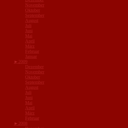
November
Oktober
September
August
Juli
Juni
Mai
April
März
Februar
Januar
►
2009
Dezember
November
Oktober
September
August
Juli
Juni
Mai
April
März
Februar
►
2008