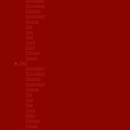
Dezember
November
Oktober
September
August
Juli
Juni
Mai
April
März
Februar
Januar
►
2007
Dezember
November
Oktober
September
August
Juli
Juni
Mai
April
März
Februar
Januar