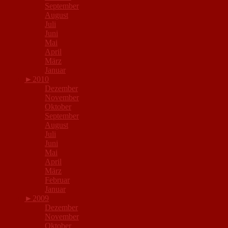
September
August
Juli
Juni
Mai
April
März
Januar
►
2010
Dezember
November
Oktober
September
August
Juli
Juni
Mai
April
März
Februar
Januar
►
2009
Dezember
November
Oktober