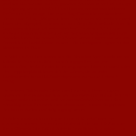
absoluten Matchwinner. Nach 90 gespielten Sekunden in der fünfminütigen
Verlängerung war es schließlich Lars Hassemer, der den entscheidenden
Treffer zum 1:0 besorgte. Die letzten Angriffsversuche der Messdiener
blieben ohne Erfolg. „Mit genau dieser Truppe haben wir bereits vor zwei
Jahren hier mitgespielt, da waren wir noch die große Schießbude. Aber die
Jungs haben sich ganz toll weiterentwickelt“, freute sich SPD-Trainer
Apostolos Pashalidis-Vollmer über den Sieg seines sympathischen Teams.
Besonders kurios: Die meisten SPD-Spieler werden ausgerechnet von Jens
Friederich und Daniel Afonso trainiert – die unterlegenen Gegner mit den
Messdienern im Finale.
Im Spiel um Platz Drei standen sich die Türkischen Sportfreunde und das
italienische Team vom Bistro Innovation gegenüber; also jene
Mannschaften, die das Turnier in den vergangenen Jahren dominiert hatten.
Den Treppchenplatz sicherten sich die Italiener, die als bester
Tabellenzweiter in das Halbfinale eingezogen waren, durch einen 3:1-
Erfolg.
Die weiteren Platzierungen (siehe unten) wurden in Dreier-Gruppen
ausgespielt. Jede Mannschaft stand also mindestens fünf Mal auf dem Feld.
Einziger Wehrmutstropfen: Weil der Beachvolleyball-Platz nach dem
Blitzschlag in das Pumpwerk unter Wasser stand, mussten die geplanten
Beachsoccer-Partien kurzfristig abgesagt werden.
Trotzdem konnte auch das die gute Laune nicht beeinflussen. Bei
sommerlich-warmen Temperaturen freuten sich die rund 150 Zuschauer
über größtenteils faire Fußball-Spiele in freundlicher Atmosphäre – das
Hauptziel eines solchen Turnieres! Am allerwichtigsten: Es gab keine