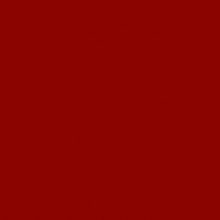
Pashalidis-Vollmer triumphierte im hochspannenden Endspiel gegen die
Messdiener – die zweite Überraschungs-Mannschaft des Turniers – in der
Verlängerung mit 1:0. Insgesamt kämpften 13 Teams mit rund 140 Spielern
(nur zwei Aktive pro Team, der Rest Jugendliche oder Hobby-Spieler) um
den begehrten Wanderpokal. Das Ortsvereineturnier bildete den gelungenen
Abschluss des Festwochenendes zum 55-jährigen Vereinsjubiläum des FCN.
Schon in der Vorrunde (Gruppe C) zeigte sich das Potential der SPD,
gespickt mit talentierten B- und C-Jugend-Spielern des Vereins. In der
Fünfergruppe mit der KJN, der Andresen-Bande, den Sonntagsfußballern
und dem (stimmungsvollen!) Kerbejahrgang erzielte die SPD insgesamt
neun Punkte und traf als Gruppensieger im Halbfinale auf das Team vom
Bistro Innovation (anders ausgedrückt: die italienischen Sportfreunde).
Nach einem 1:1-Unentschieden in der Verlängerung musste das Sieben-
Meter-Schießen entscheiden – und der alles überragende SPD-Keeper Pascal
Jost hielt beim Stand von 5:4 den letzten Elfmeter.
Derweil hatten die Messdiener in der Vorrunden-Gruppe B das Bistro
Innovation und die Tugendbolde geschlagen sowie ein Unentschieden gegen
den SV Alemannia erreicht. Im Halbfinale war das Team um die Aktiven
Jens Friederich und Daniel Afonso krasser Außenseiter – schließlich hieß
der Gegner ausgerechnet Türkische Sportfreunde, die in den Jahren 2006
und 2007 den Pott gewannen. Doch mit einer starken disziplinierten
Leistung und zwei sehenswerten Friederich-Treffer zwangen die Messdiener
den Favoriten mit 2:1 in der Verlängerung in die Knie.
Im Finale entwickelte sich in den regulären 15 Minuten eine ausgeglichene
Partie, in der immer wieder SPD-Keeper Pascal Jost hervorstach. Mit
zahlreichen tollen Paraden avancierte das große Nachwuchs-Talent zum