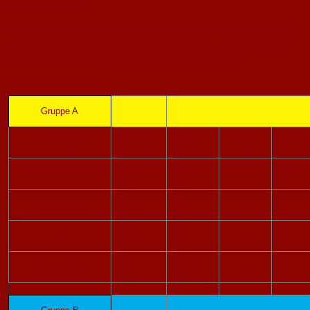
schweren Verletzungen..
Ein ganz herzliches Dankeschön an dieser Stelle an die Organisatoren Felix
Hammer, Stefan Klasen und Moritz Mergen, aber auch an die Schiedsrichter
und die zahlreichen ehrenamtlichen Helfer am Grill- oder Bierstand. Das
Ortsvereineturnier 2008 – eine rundum gelungener Sonntag!
Die Vorrunden-Tabellen:
Gruppe A
Mannschaft
Punkte
Tore
Tore
Tore
Türkische Sportfreunde
9
12
7
5
Talentschmiede
3
7
8
-1
CDU
3
5
6
-1
Copacabana
3
6
9
-3