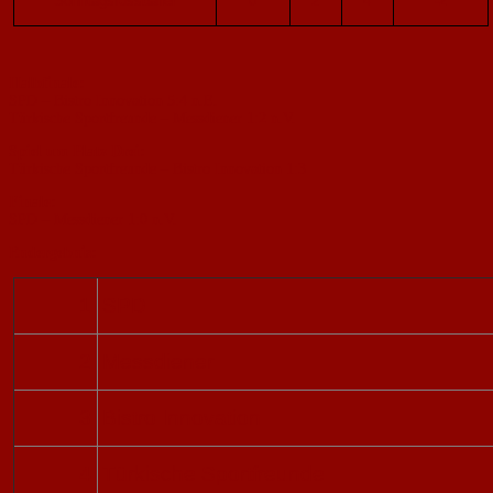
Sonntagsfussballer
0
2
4
-2
Halbfinale:
SPD – Bistro Innovation 5:4 n.E.
Türkische Sportfreunde – Messdiener 1:2 n.V.
Spiel um Platz Drei:
Türkische Sportfreunde – Bistro Innovation 1:3
Finale:
SPD – Messdiener 1:0 n.V.
Endergebnis:
1
SPD
2
Messdiener
3
Bistro Innovation
4
Türkische Sportfreunde