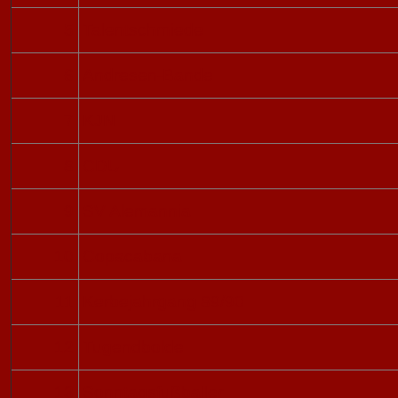
5
Talentschmiede
6
Andresen-Bande
7
KJN
8
CDU
9
SV Alemannia
10
Copacabana
11
Kerbejahrgang 89/90
12
Tugendbolde
13
Sonntagsfußballer