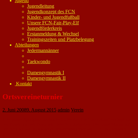
Jugend
Jugendleitung
Jugendkonzept des FCN
Kinder- und Jugendfußball
Unsere FCN-Fair-Play-Elf
Jugendförderkreis
Erstanmeldung & Wechsel
Trainingszeiten und Platzbelegung
Abteilungen
Jedermannänner
Taekwondo
Damengymnastik I
Damengymnastik II
Kontakt
Ortsvereineturnier
2. Juni 2008
9. August 2015
admin
Verein
1Der ganze Sportplatz applaudiert, „We Are The Champions” erklingt aus
den Boxen und der Pokal wird feierlich übergeben: Die junge Mannschaft
der SPD hat das traditionelle Ortsvereineturnier des 1. FC Nackenheim
überraschend, aber verdient gewonnen. Das Team von Trainer Apostolos