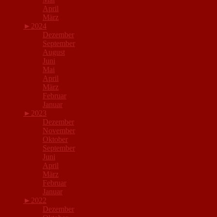
April
März
►
2024
Dezember
September
August
Juni
Mai
April
März
Februar
Januar
►
2023
Dezember
November
Oktober
September
Juni
April
März
Februar
Januar
►
2022
Dezember