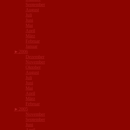
September
August
Juli
Juni
Mai
April
März
Februar
Januar
►
2006
Dezember
November
Oktober
August
Juli
Juni
Mai
April
März
Februar
►
2005
November
September
Juni
April