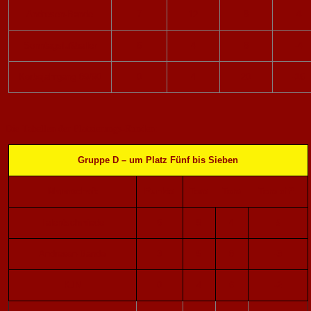
Andresen-Bande
7
12
8
4
Sonntagsfußballer
6
4
8
-4
Kerbejahrgang 89/90
0
4
20
-16
Die Tabellen der Platzierungs-Runden:
Gruppe D – um Platz Fünf bis Sieben
Mannschaft
Punkte
Tore
Tore
Tore diff.
Talentschmiede
6
9
4
5
Andresen-Bande
3
5
8
-3
KJN
0
4
6
-2