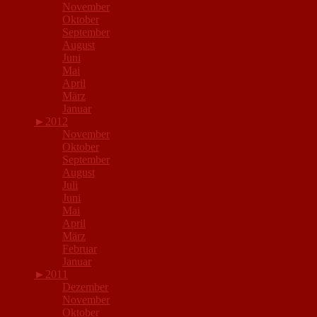
November
Oktober
September
August
Juni
Mai
April
März
Januar
►
2012
November
Oktober
September
August
Juli
Juni
Mai
April
März
Februar
Januar
►
2011
Dezember
November
Oktober