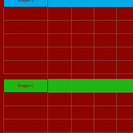
Gruppe B
Mannschaft
Punkte
Tore
Tore
Tore
Messdiener
7
7
4
3
Bistro Innovation
6
7
4
3
SV Alemannia
4
5
5
0
Tugendbolde
0
4
10
-6
Gruppe C
Mannschaft
Punkte
Tore
Tore
Tore
SPD
9
16
5
11
KJN
7
12
7
5