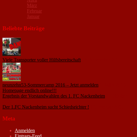
März
Februar
Januar
Beliebte Beiträge
Viele Transporter voller Hilfsbereitschaft
18. November 2015
neunzehn53-Sommercamp 2016 – Jetzt anmelden
1. März 2016
Homepage endlich online!!!
14. Januar 2005
Ergebnis der Vorstandwahlen des 1. FC Nackenheim
9. Oktober
2020
Der 1.FC Nackenheim sucht Schiedsrichter !
19. Februar 2005
Meta
Anmelden
Eintrags-Feed