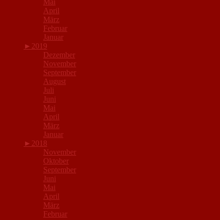
Mai
April
März
Februar
Januar
►
2019
Dezember
November
September
August
Juli
Juni
Mai
April
März
Januar
►
2018
November
Oktober
September
Juni
Mai
April
März
Februar