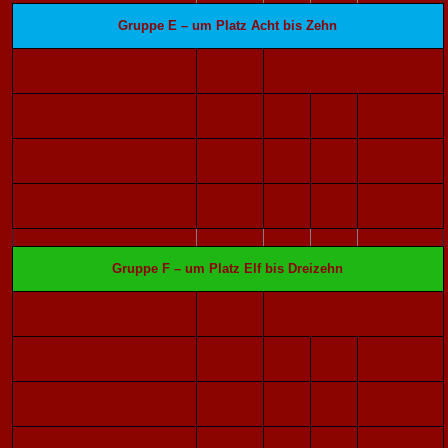
Gruppe E – um Platz Acht bis Zehn
Mannschaft
Punkte
Tore
Tore
Tore diff.
CDU
4
8
4
4
SV Alemannia
2
5
5
0
Copacabana
1
3
7
-4
Gruppe F – um Platz Elf bis Dreizehn
Mannschaft
Punkte
Tore
Tore
Tore diff.
Kerbejahrgang 89/90
6
4
2
2
Tugendbolde
3
3
3
0