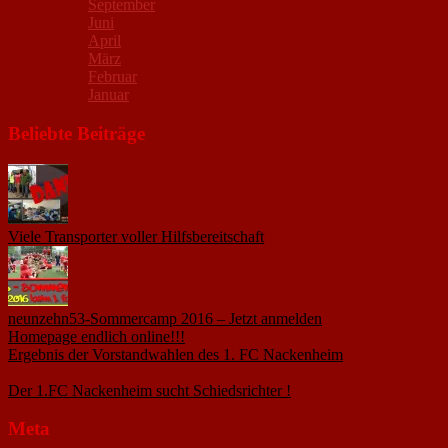
September
Juni
April
März
Februar
Januar
Beliebte Beiträge
Viele Transporter voller Hilfsbereitschaft
18. November 2015
neunzehn53-Sommercamp 2016 – Jetzt anmelden
1. März 2016
Homepage endlich online!!!
14. Januar 2005
Ergebnis der Vorstandwahlen des 1. FC Nackenheim
9. Oktober
2020
Der 1.FC Nackenheim sucht Schiedsrichter !
19. Februar 2005
Meta