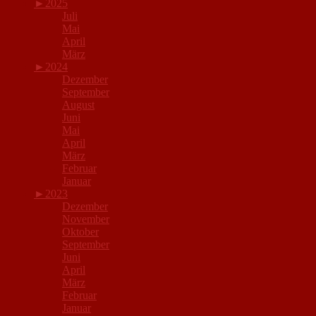
►
2025
Juli
Mai
April
März
►
2024
Dezember
September
August
Juni
Mai
April
März
Februar
Januar
►
2023
Dezember
November
Oktober
September
Juni
April
März
Februar
Januar