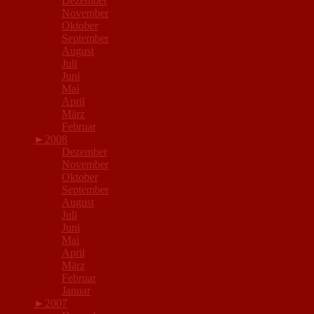
Dezember
November
Oktober
September
August
Juli
Juni
Mai
April
März
Februar
►
2008
Dezember
November
Oktober
September
August
Juli
Juni
Mai
April
März
Februar
Januar
►
2007