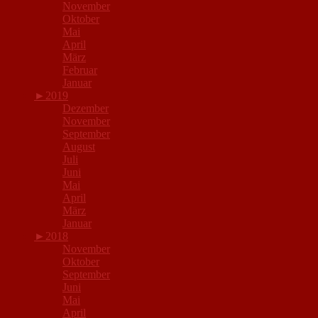
November
Oktober
Mai
April
März
Februar
Januar
►
2019
Dezember
November
September
August
Juli
Juni
Mai
April
März
Januar
►
2018
November
Oktober
September
Juni
Mai
April