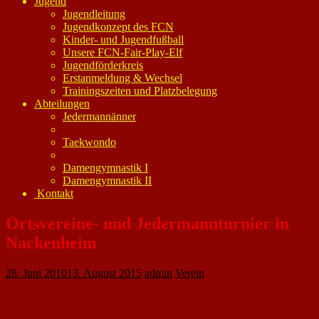
Jugend
Jugendleitung
Jugendkonzept des FCN
Kinder- und Jugendfußball
Unsere FCN-Fair-Play-Elf
Jugendförderkreis
Erstanmeldung & Wechsel
Trainingszeiten und Platzbelegung
Abteilungen
Jedermannänner
Taekwondo
Damengymnastik I
Damengymnastik II
Kontakt
Ortsvereine- und Jedermannturnier in
Nackenheim
28. Juni 2010
13. August 2015
admin
Verein
Der 1. FC Nackenheim konnte bei seinem traditionellen Ortsvereine- und
Jedermannturnier einen neuen Teilnehmerrekord verzeichnen. Insgesamt
standen sich 23 Mannschaften mit etwa 240 Fußballern gegenüber. Beim