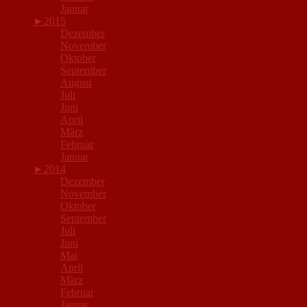
Januar
►
2015
Dezember
November
Oktober
September
August
Juli
Juni
April
März
Februar
Januar
►
2014
Dezember
November
Oktober
September
Juli
Juni
Mai
April
März
Februar
Januar