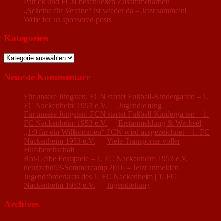
Patrick und FCN beschließen Zusammenarbeit
„Scheine für Vereine“ ist wieder da – Jetzt sammeln!
Write for us sponsored posts
Kategorien
Kategorien
Neueste Kommentare
Für unsere Jüngsten: FCN startet Fußball-Kindergarten – 1.
FC Nackenheim 1953 e.V.
zu
Jugendleitung
Für unsere Jüngsten: FCN startet Fußball-Kindergarten – 1.
FC Nackenheim 1953 e.V.
zu
Erstanmeldung & Wechsel
„1:0 für ein Willkommen“ FCN wird ausgezeichnet – 1. FC
Nackenheim 1953 e.V.
zu
Viele Transporter voller
Hilfsbereitschaft
Rot-Gelbe Festspiele – 1. FC Nackenheim 1953 e.V.
zu
neunzehn53-Sommercamp 2016 – Jetzt anmelden
Jugendförderkreis des 1. FC Nackenheim | 1. FC
Nackenheim 1953 e.V.
zu
Jugendleitung
Archives