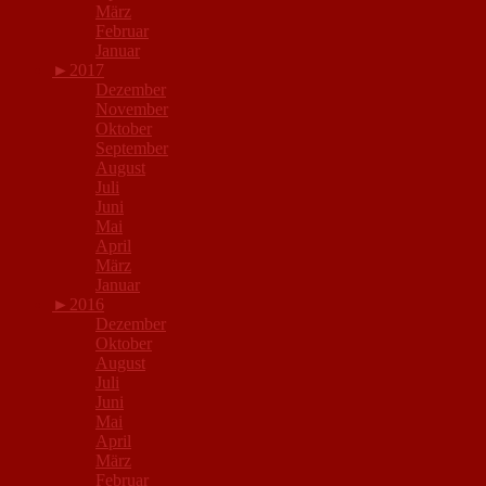
März
Februar
Januar
►
2017
Dezember
November
Oktober
September
August
Juli
Juni
Mai
April
März
Januar
►
2016
Dezember
Oktober
August
Juli
Juni
Mai
April
März
Februar