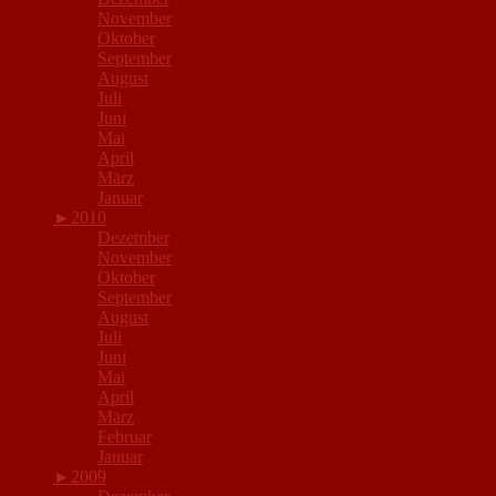
November
Oktober
September
August
Juli
Juni
Mai
April
März
Januar
►
2010
Dezember
November
Oktober
September
August
Juli
Juni
Mai
April
März
Februar
Januar
►
2009