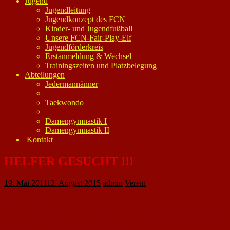
Jugend
Jugendleitung
Jugendkonzept des FCN
Kinder- und Jugendfußball
Unsere FCN-Fair-Play-Elf
Jugendförderkreis
Erstanmeldung & Wechsel
Trainingszeiten und Platzbelegung
Abteilungen
Jedermannänner
Taekwondo
Damengymnastik I
Damengymnastik II
Kontakt
HELFER GESUCHT !!!
19. Mai 2011
12. August 2015
admin
Verein
Hallo zusammen,
für das Weinfest (29.07. – 01.08.2011) und das Beachvolleyballturnier werden
Es wird für folgende Dinge Hilfe benötigt: