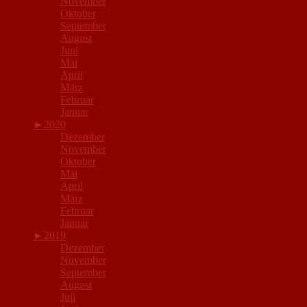
November
Oktober
September
August
Juni
Mai
April
März
Februar
Januar
►
2020
Dezember
November
Oktober
Mai
April
März
Februar
Januar
►
2019
Dezember
November
September
August
Juli