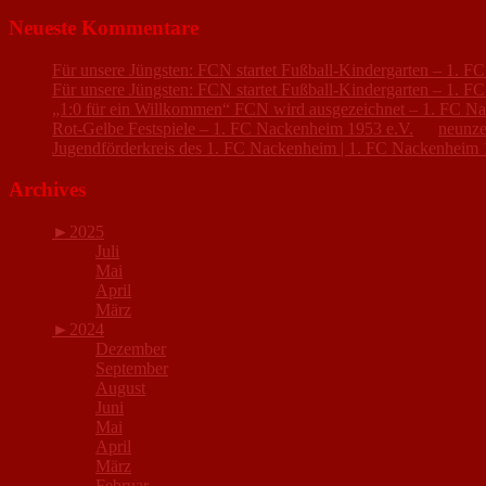
Neueste Kommentare
Für unsere Jüngsten: FCN startet Fußball-Kindergarten – 1. 
Für unsere Jüngsten: FCN startet Fußball-Kindergarten – 1. 
„1:0 für ein Willkommen“ FCN wird ausgezeichnet – 1. FC N
Rot-Gelbe Festspiele – 1. FC Nackenheim 1953 e.V.
zu
neunze
Jugendförderkreis des 1. FC Nackenheim | 1. FC Nackenheim 
Archives
►
2025
Juli
Mai
April
März
►
2024
Dezember
September
August
Juni
Mai
April
März
Februar