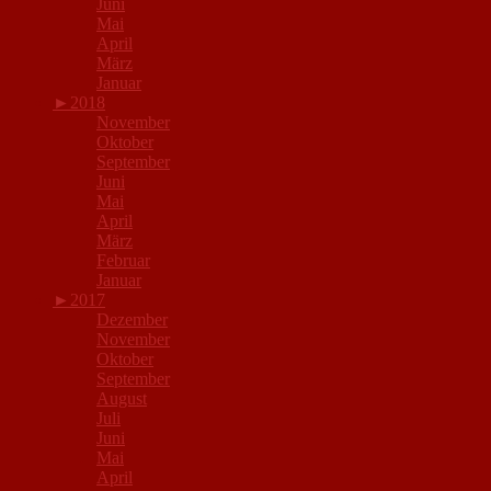
Juni
Mai
April
März
Januar
►
2018
November
Oktober
September
Juni
Mai
April
März
Februar
Januar
►
2017
Dezember
November
Oktober
September
August
Juli
Juni
Mai
April