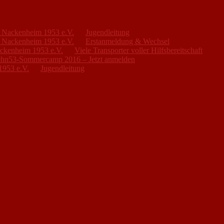
FC Nackenheim 1953 e.V.
zu
Jugendleitung
FC Nackenheim 1953 e.V.
zu
Erstanmeldung & Wechsel
ackenheim 1953 e.V.
zu
Viele Transporter voller Hilfsbereitschaft
hn53-Sommercamp 2016 – Jetzt anmelden
1953 e.V.
zu
Jugendleitung