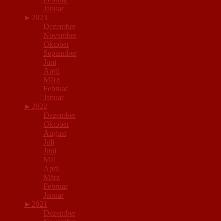
Januar
►
2023
Dezember
November
Oktober
September
Juni
April
März
Februar
Januar
►
2022
Dezember
Oktober
August
Juli
Juni
Mai
April
März
Februar
Januar
►
2021
Dezember