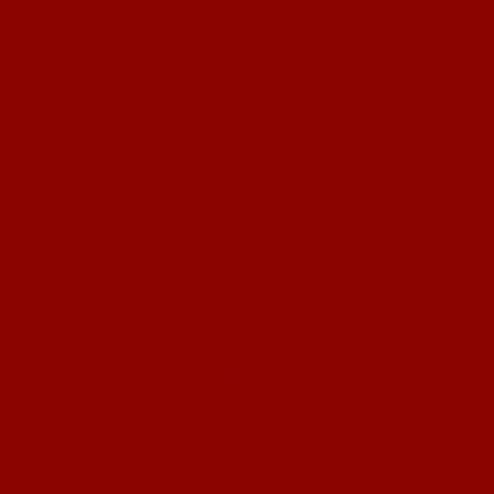
Weinfest
Standaufbau: Mittwoch, 27.07.2011, 17:00 Uhr
Einräumen: Donnerstag, 28.07.2011, 17:00 Uhr
Dienst im Weinstand:
Freitag, 29.07.2011 18 – 22 Uhr
Freitag, 29.07.2011 22 Uhr – Ende
Samstag, 30.07.2011 18 – 22 Uhr
Samstag, 30.07.2011 22 Uhr – Ende
Sonntag, 31.07.2011 17 – 20 Uhr
Sonntag, 31.07.2011 20 Uhr – Ende
Montag, 01.08.2011 18 – 21 Uhr
Montag, 01.08.2011 21 Uhr – Ende
Standabbau: Dienstag, 02.08.2011, 11:00 Uhr
Es wäre schön wenn sich einige bereit erklären einen Dienst zu übernehmen.
Bitte sobald wie möglich eine Rückmeldung an mich.
Vielen Dank
Gruß
Felix Hammer
0176-32464055