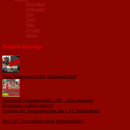
November
September
Juni
April
März
Februar
Januar
Beliebte Beiträge
Viele Transporter voller Hilfsbereitschaft
18. November 2015
neunzehn53-Sommercamp 2016 – Jetzt anmelden
1. März 2016
Homepage endlich online!!!
14. Januar 2005
Ergebnis der Vorstandwahlen des 1. FC Nackenheim
9. Oktober
2020
Der 1.FC Nackenheim sucht Schiedsrichter !
19. Februar 2005