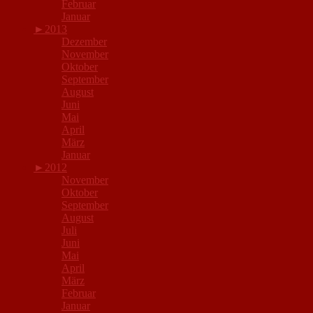
Februar
Januar
►
2013
Dezember
November
Oktober
September
August
Juni
Mai
April
März
Januar
►
2012
November
Oktober
September
August
Juli
Juni
Mai
April
März
Februar
Januar