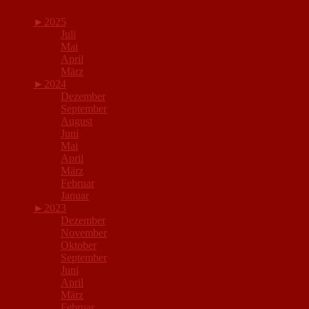
►
2025
Juli
Mai
April
März
►
2024
Dezember
September
August
Juni
Mai
April
März
Februar
Januar
►
2023
Dezember
November
Oktober
September
Juni
April
März
Februar