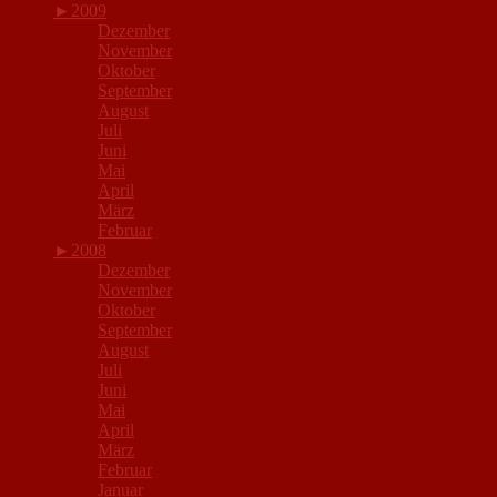
►
2009
Dezember
November
Oktober
September
August
Juli
Juni
Mai
April
März
Februar
►
2008
Dezember
November
Oktober
September
August
Juli
Juni
Mai
April
März
Februar
Januar