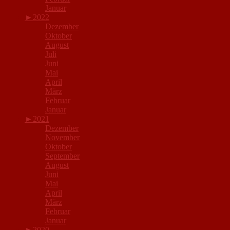
Januar
►
2022
Dezember
Oktober
August
Juli
Juni
Mai
April
März
Februar
Januar
►
2021
Dezember
November
Oktober
September
August
Juni
Mai
April
März
Februar
Januar
►
2020