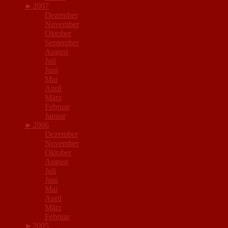
►
2007
Dezember
November
Oktober
September
August
Juli
Juni
Mai
April
März
Februar
Januar
►
2006
Dezember
November
Oktober
August
Juli
Juni
Mai
April
März
Februar
►
2005