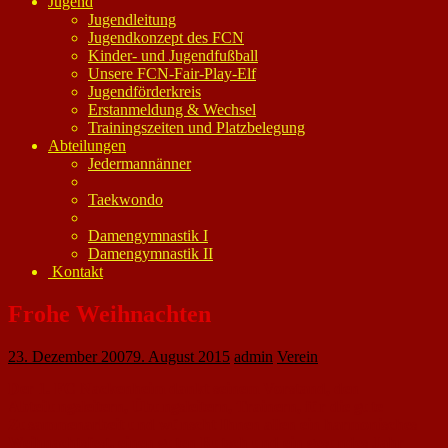
Jugend
Jugendleitung
Jugendkonzept des FCN
Kinder- und Jugendfußball
Unsere FCN-Fair-Play-Elf
Jugendförderkreis
Erstanmeldung & Wechsel
Trainingszeiten und Platzbelegung
Abteilungen
Jedermannänner
Taekwondo
Damengymnastik I
Damengymnastik II
Kontakt
Frohe Weihnachten
23. Dezember 2007
9. August 2015
admin
Verein
Der 1. FC Nackenheim dankt seinem Vorstand, den
Abteilungsleitern, Übungsleitern, Trainern, für die gute
Zusammenarbeit und wünscht Ihnen allen ein harmonisches
Weihnachtsfest, einen guten Rutsch und ein gesundes Jahr