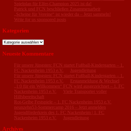
Spielplan für Elfer-Champion 2025 ist da!
Patrick und FCN beschließen Zusammenarbeit
„Scheine für Vereine“ ist wieder da – Jetzt sammeln!
Write for us sponsored posts
Kategorien
Kategorien
Neueste Kommentare
Für unsere Jüngsten: FCN startet Fußball-Kindergarten – 1.
FC Nackenheim 1953 e.V.
zu
Jugendleitung
Für unsere Jüngsten: FCN startet Fußball-Kindergarten – 1.
FC Nackenheim 1953 e.V.
zu
Erstanmeldung & Wechsel
„1:0 für ein Willkommen“ FCN wird ausgezeichnet – 1. FC
Nackenheim 1953 e.V.
zu
Viele Transporter voller
Hilfsbereitschaft
Rot-Gelbe Festspiele – 1. FC Nackenheim 1953 e.V.
zu
neunzehn53-Sommercamp 2016 – Jetzt anmelden
Jugendförderkreis des 1. FC Nackenheim | 1. FC
Nackenheim 1953 e.V.
zu
Jugendleitung
Archives