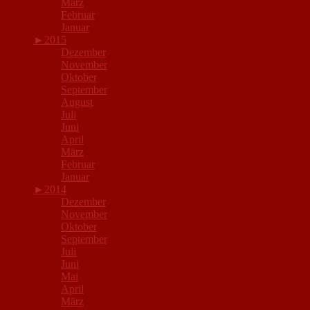
März
Februar
Januar
►
2015
Dezember
November
Oktober
September
August
Juli
Juni
April
März
Februar
Januar
►
2014
Dezember
November
Oktober
September
Juli
Juni
Mai
April
März