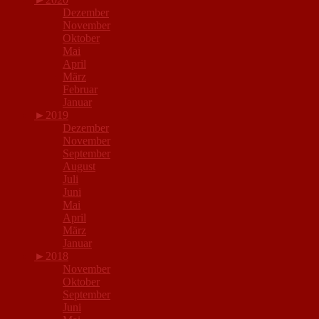
Dezember
November
Oktober
Mai
April
März
Februar
Januar
►
2019
Dezember
November
September
August
Juli
Juni
Mai
April
März
Januar
►
2018
November
Oktober
September
Juni