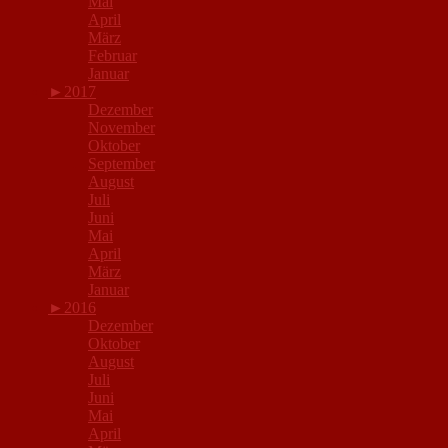
Mai
April
März
Februar
Januar
►
2017
Dezember
November
Oktober
September
August
Juli
Juni
Mai
April
März
Januar
►
2016
Dezember
Oktober
August
Juli
Juni
Mai
April