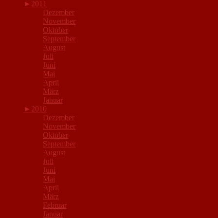
►
2011
Dezember
November
Oktober
September
August
Juli
Juni
Mai
April
März
Januar
►
2010
Dezember
November
Oktober
September
August
Juli
Juni
Mai
April
März
Februar
Januar