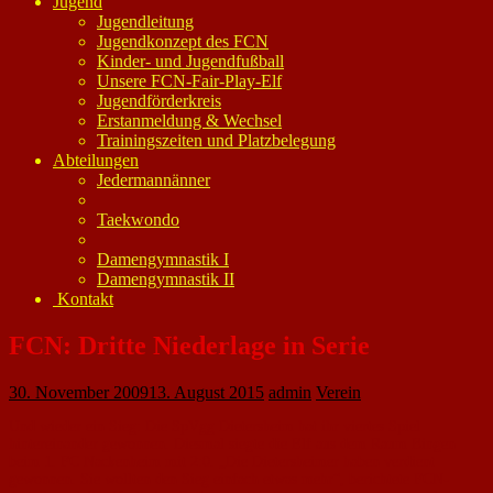
Jugend
Jugendleitung
Jugendkonzept des FCN
Kinder- und Jugendfußball
Unsere FCN-Fair-Play-Elf
Jugendförderkreis
Erstanmeldung & Wechsel
Trainingszeiten und Platzbelegung
Abteilungen
Jedermannänner
Taekwondo
Damengymnastik I
Damengymnastik II
Kontakt
FCN: Dritte Niederlage in Serie
30. November 2009
13. August 2015
admin
Verein
Und wieder ein Sieg: Die SpVgg Dietersheim hat ihr viertes Spiel
hintereinander gewonnen. Diesmal siegte die Elf aus dem Raum Bingen
beim 1. FC Nackenheim mit 2:0. „Die Dietersheimer haben verdient
gewonnen. Sie wollten den Sieg einfach etwas mehr“, berichtete FCN-