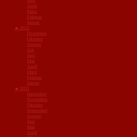
Juni
April
März
Februar
Januar
►
2022
Dezember
Oktober
August
Juli
Juni
Mai
April
März
Februar
Januar
►
2021
Dezember
November
Oktober
September
August
Juni
Mai
April