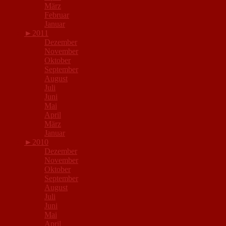
März
Februar
Januar
►
2011
Dezember
November
Oktober
September
August
Juli
Juni
Mai
April
März
Januar
►
2010
Dezember
November
Oktober
September
August
Juli
Juni
Mai
April