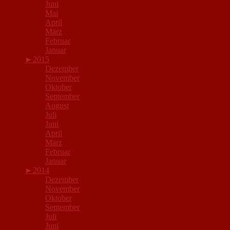
Juni
Mai
April
März
Februar
Januar
►
2015
Dezember
November
Oktober
September
August
Juli
Juni
April
März
Februar
Januar
►
2014
Dezember
November
Oktober
September
Juli
Juni