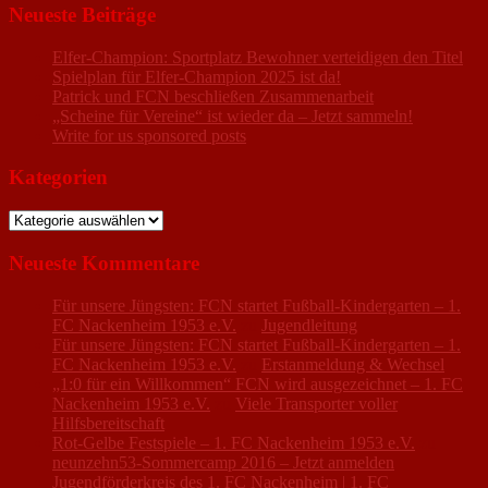
Neueste Beiträge
Elfer-Champion: Sportplatz Bewohner verteidigen den Titel
Spielplan für Elfer-Champion 2025 ist da!
Patrick und FCN beschließen Zusammenarbeit
„Scheine für Vereine“ ist wieder da – Jetzt sammeln!
Write for us sponsored posts
Kategorien
Kategorien
Neueste Kommentare
Für unsere Jüngsten: FCN startet Fußball-Kindergarten – 1.
FC Nackenheim 1953 e.V.
zu
Jugendleitung
Für unsere Jüngsten: FCN startet Fußball-Kindergarten – 1.
FC Nackenheim 1953 e.V.
zu
Erstanmeldung & Wechsel
„1:0 für ein Willkommen“ FCN wird ausgezeichnet – 1. FC
Nackenheim 1953 e.V.
zu
Viele Transporter voller
Hilfsbereitschaft
Rot-Gelbe Festspiele – 1. FC Nackenheim 1953 e.V.
zu
neunzehn53-Sommercamp 2016 – Jetzt anmelden
Jugendförderkreis des 1. FC Nackenheim | 1. FC