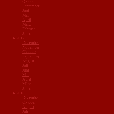
Oktober
September
Juni
Mai
April
März
Februar
Januar
►
2017
Dezember
November
Oktober
September
August
Juli
Juni
Mai
April
März
Januar
►
2016
Dezember
Oktober
August
Juli