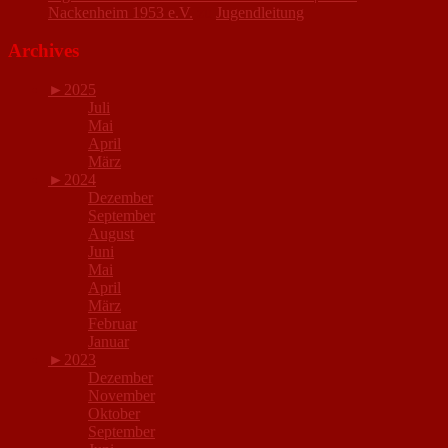
Nackenheim 1953 e.V.
zu
Jugendleitung
Archives
►
2025
Juli
Mai
April
März
►
2024
Dezember
September
August
Juni
Mai
April
März
Februar
Januar
►
2023
Dezember
November
Oktober
September