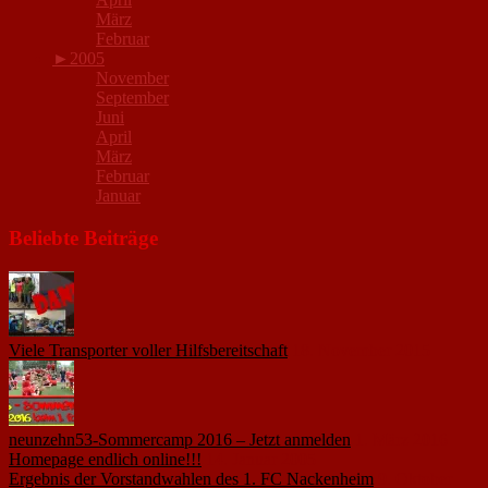
März
Februar
►
2005
November
September
Juni
April
März
Februar
Januar
Beliebte Beiträge
Viele Transporter voller Hilfsbereitschaft
18. November 2015
neunzehn53-Sommercamp 2016 – Jetzt anmelden
1. März 2016
Homepage endlich online!!!
14. Januar 2005
Ergebnis der Vorstandwahlen des 1. FC Nackenheim
9. Oktober