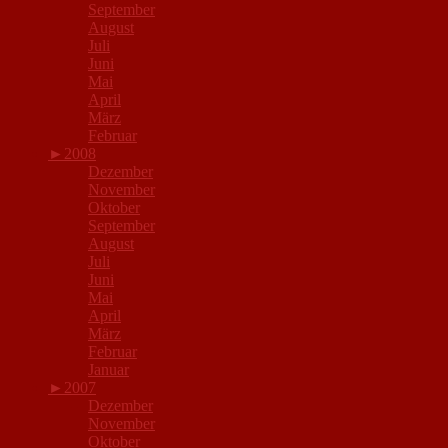
September
August
Juli
Juni
Mai
April
März
Februar
►
2008
Dezember
November
Oktober
September
August
Juli
Juni
Mai
April
März
Februar
Januar
►
2007
Dezember
November
Oktober