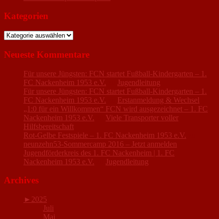
Kategorien
Kategorien
Neueste Kommentare
Für unsere Jüngsten: FCN startet Fußball-Kindergarten – 1.
FC Nackenheim 1953 e.V.
zu
Jugendleitung
Für unsere Jüngsten: FCN startet Fußball-Kindergarten – 1.
FC Nackenheim 1953 e.V.
zu
Erstanmeldung & Wechsel
„1:0 für ein Willkommen“ FCN wird ausgezeichnet – 1. FC
Nackenheim 1953 e.V.
zu
Viele Transporter voller
Hilfsbereitschaft
Rot-Gelbe Festspiele – 1. FC Nackenheim 1953 e.V.
zu
neunzehn53-Sommercamp 2016 – Jetzt anmelden
Jugendförderkreis des 1. FC Nackenheim | 1. FC
Nackenheim 1953 e.V.
zu
Jugendleitung
Archives
►
2025
Juli
Mai