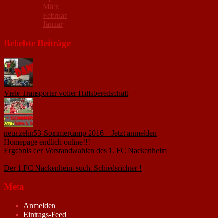
März
Februar
Januar
Beliebte Beiträge
Viele Transporter voller Hilfsbereitschaft
18. November 2015
neunzehn53-Sommercamp 2016 – Jetzt anmelden
1. März 2016
Homepage endlich online!!!
14. Januar 2005
Ergebnis der Vorstandwahlen des 1. FC Nackenheim
9. Oktober
2020
Der 1.FC Nackenheim sucht Schiedsrichter !
19. Februar 2005
Meta
Anmelden
Eintrags-Feed