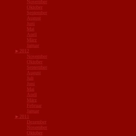
November
Oktober
September
August
Juni
Mai
April
März
Januar
►
2012
November
Oktober
September
August
Juli
Juni
Mai
April
März
Februar
Januar
►
2011
Dezember
November
Oktober