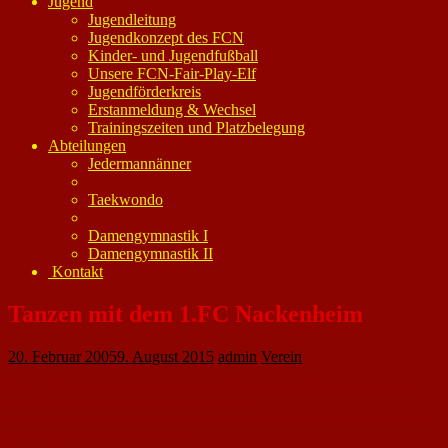
Jugend
Jugendleitung
Jugendkonzept des FCN
Kinder- und Jugendfußball
Unsere FCN-Fair-Play-Elf
Jugendförderkreis
Erstanmeldung & Wechsel
Trainingszeiten und Platzbelegung
Abteilungen
Jedermannänner
Taekwondo
Damengymnastik I
Damengymnastik II
Kontakt
Tanzen mit dem 1.FC Nackenheim
20. Februar 2005
9. August 2015
admin
Verein
Der 1. FC Nackenheim bietet ab dem 28. Februar um 20:00 Uhr einen
Tanzkurs in der Aula der Regionalschule an.
Wer will mitmachen? Bei genug Interessenten können wir einen Anfänger-
und Fortgeschrittenenkurs starten.