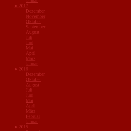
Januar
►
2017
Dezember
November
Oktober
September
August
Juli
Juni
Mai
April
März
Januar
►
2016
Dezember
Oktober
August
Juli
Juni
Mai
April
März
Februar
Januar
►
2015