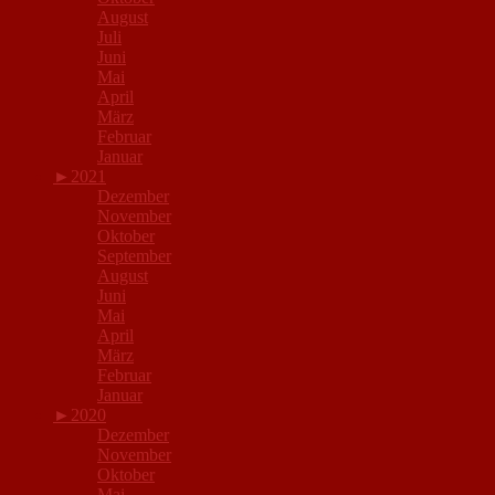
August
Juli
Juni
Mai
April
März
Februar
Januar
►
2021
Dezember
November
Oktober
September
August
Juni
Mai
April
März
Februar
Januar
►
2020
Dezember
November
Oktober
Mai