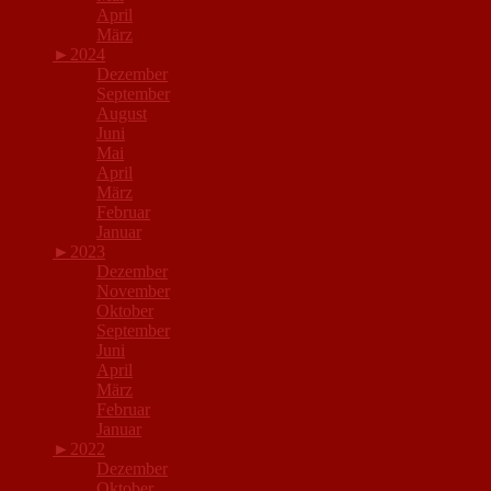
April
März
►
2024
Dezember
September
August
Juni
Mai
April
März
Februar
Januar
►
2023
Dezember
November
Oktober
September
Juni
April
März
Februar
Januar
►
2022
Dezember
Oktober