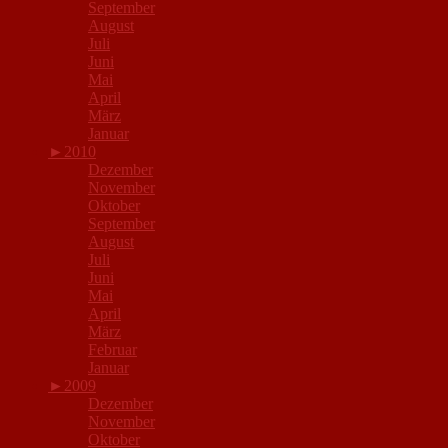
September
August
Juli
Juni
Mai
April
März
Januar
►
2010
Dezember
November
Oktober
September
August
Juli
Juni
Mai
April
März
Februar
Januar
►
2009
Dezember
November
Oktober