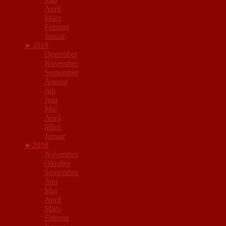
April
März
Februar
Januar
►
2019
Dezember
November
September
August
Juli
Juni
Mai
April
März
Januar
►
2018
November
Oktober
September
Juni
Mai
April
März
Februar