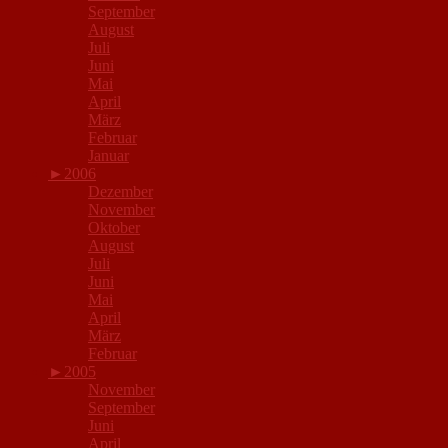
September
August
Juli
Juni
Mai
April
März
Februar
Januar
►
2006
Dezember
November
Oktober
August
Juli
Juni
Mai
April
März
Februar
►
2005
November
September
Juni
April