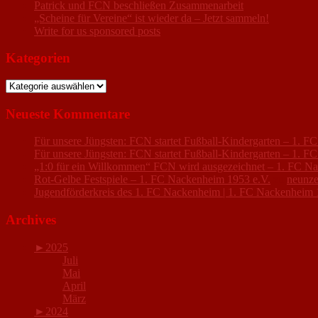
Patrick und FCN beschließen Zusammenarbeit
„Scheine für Vereine“ ist wieder da – Jetzt sammeln!
Write for us sponsored posts
Kategorien
Kategorien
Neueste Kommentare
Für unsere Jüngsten: FCN startet Fußball-Kindergarten – 1. 
Für unsere Jüngsten: FCN startet Fußball-Kindergarten – 1. 
„1:0 für ein Willkommen“ FCN wird ausgezeichnet – 1. FC N
Rot-Gelbe Festspiele – 1. FC Nackenheim 1953 e.V.
zu
neunze
Jugendförderkreis des 1. FC Nackenheim | 1. FC Nackenheim 
Archives
►
2025
Juli
Mai
April
März
►
2024