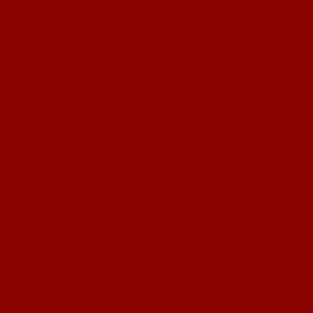
aeter (80.) beteiligten sich vor nur 50 Zuschauern an dem Schützenfest.
er diesmal rein gar nichts auszusetzen hatte an der Darbietung seiner Jungs.
 Defensiv wurden die Hechtsheimer kaum gefordert. „Die Nackenheimer hatten