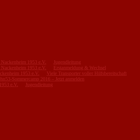
FC Nackenheim 1953 e.V.
zu
Jugendleitung
FC Nackenheim 1953 e.V.
zu
Erstanmeldung & Wechsel
ackenheim 1953 e.V.
zu
Viele Transporter voller Hilfsbereitschaft
hn53-Sommercamp 2016 – Jetzt anmelden
1953 e.V.
zu
Jugendleitung