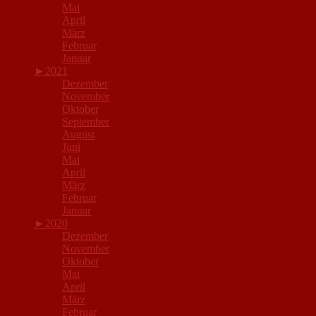
Mai
April
März
Februar
Januar
►
2021
Dezember
November
Oktober
September
August
Juni
Mai
April
März
Februar
Januar
►
2020
Dezember
November
Oktober
Mai
April
März
Februar