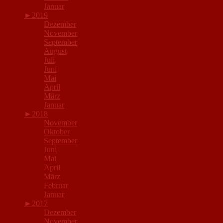
Januar
►
2019
Dezember
November
September
August
Juli
Juni
Mai
April
März
Januar
►
2018
November
Oktober
September
Juni
Mai
April
März
Februar
Januar
►
2017
Dezember
November