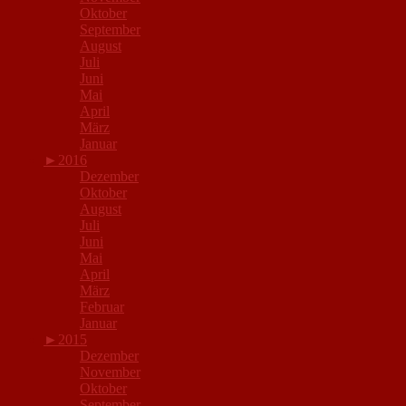
Oktober
September
August
Juli
Juni
Mai
April
März
Januar
►
2016
Dezember
Oktober
August
Juli
Juni
Mai
April
März
Februar
Januar
►
2015
Dezember
November
Oktober
September