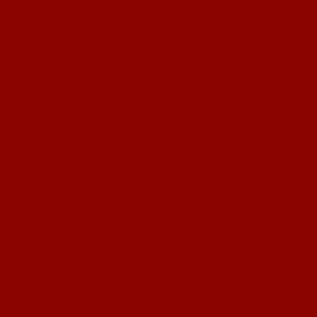
Gassan Odeh (18.), Florian Syska (53., 64.), Ubaid Tarzi (72.) und Markus Gr
en wirklich ausgenutzt“, analysierte der Hechtsheimer Trainer Tobias Rieger, d
 auch zweistellig ausgehen können, aber für mich zählen nur die drei Punkte.“
rhüter Emilio Greco einen ausgesprochen geruhsamen Nachmittag verlebte. MH.