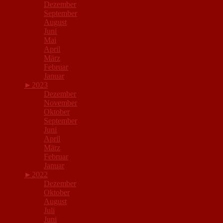
Dezember
September
August
Juni
Mai
April
März
Februar
Januar
►
2023
Dezember
November
Oktober
September
Juni
April
März
Februar
Januar
►
2022
Dezember
Oktober
August
Juli
Juni