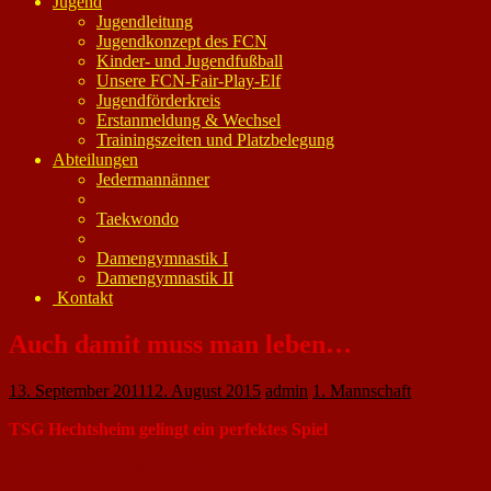
Jugend
Jugendleitung
Jugendkonzept des FCN
Kinder- und Jugendfußball
Unsere FCN-Fair-Play-Elf
Jugendförderkreis
Erstanmeldung & Wechsel
Trainingszeiten und Platzbelegung
Abteilungen
Jedermannänner
Taekwondo
Damengymnastik I
Damengymnastik II
Kontakt
Auch damit muss man leben…
13. September 2011
12. August 2015
admin
1. Mannschaft
TSG Hechtsheim gelingt ein perfektes Spiel
12.09.2011 – RHEINHESSEN