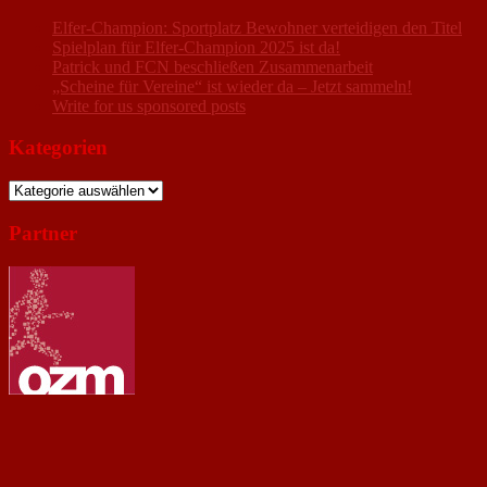
Elfer-Champion: Sportplatz Bewohner verteidigen den Titel
Spielplan für Elfer-Champion 2025 ist da!
Patrick und FCN beschließen Zusammenarbeit
„Scheine für Vereine“ ist wieder da – Jetzt sammeln!
Write for us sponsored posts
Kategorien
Kategorien
Partner