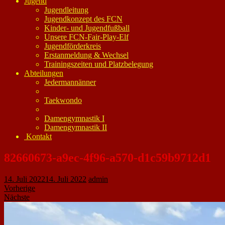
Jugend
Jugendleitung
Jugendkonzept des FCN
Kinder- und Jugendfußball
Unsere FCN-Fair-Play-Elf
Jugendförderkreis
Erstanmeldung & Wechsel
Trainingszeiten und Platzbelegung
Abteilungen
Jedermannänner
Taekwondo
Damengymnastik I
Damengymnastik II
Kontakt
82660673-a9ec-4f96-a570-d1c59b9712d1
14. Juli 2022
14. Juli 2022
admin
Vorherige
Nächste