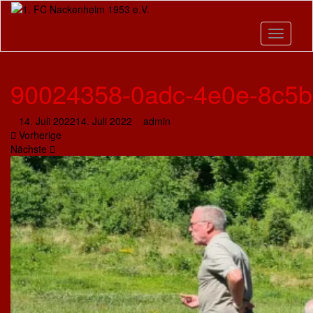
Skip
to
main
Toggle n
content
90024358-0adc-4e0e-8c5b
14. Juli 2022
14. Juli 2022
admin
Vorherige
Nächste