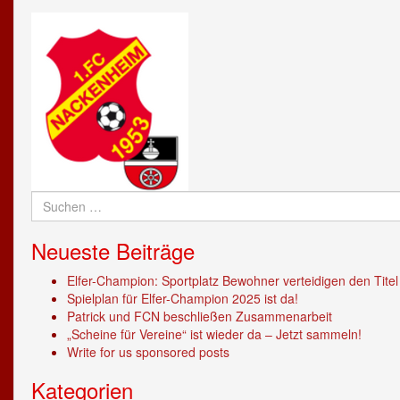
auf
neunzehn53
von
Facebook
auf
FC_NACKENHEIM1953
anzeigen
Twitter
auf
anzeigen
Instagram
anzeigen
Suchen
nach:
Neueste Beiträge
Elfer-Champion: Sportplatz Bewohner verteidigen den Titel
Spielplan für Elfer-Champion 2025 ist da!
Patrick und FCN beschließen Zusammenarbeit
„Scheine für Vereine“ ist wieder da – Jetzt sammeln!
Write for us sponsored posts
Kategorien