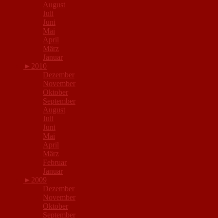
August
Juli
Juni
Mai
April
März
Januar
►
2010
Dezember
November
Oktober
September
August
Juli
Juni
Mai
April
März
Februar
Januar
►
2009
Dezember
November
Oktober
September