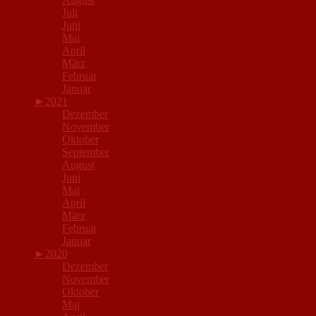
Juli
Juni
Mai
April
März
Februar
Januar
►
2021
Dezember
November
Oktober
September
August
Juni
Mai
April
März
Februar
Januar
►
2020
Dezember
November
Oktober
Mai