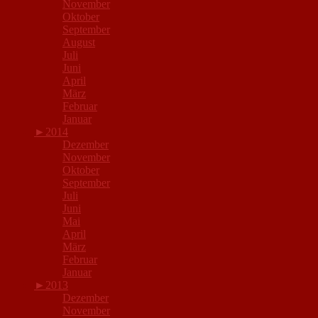
November
Oktober
September
August
Juli
Juni
April
März
Februar
Januar
►
2014
Dezember
November
Oktober
September
Juli
Juni
Mai
April
März
Februar
Januar
►
2013
Dezember
November