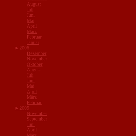
August
Juli
Juni
Mai
April
März
Februar
Januar
►
2006
Dezember
November
Oktober
August
Juli
Juni
Mai
April
März
Februar
►
2005
November
September
Juni
April
März