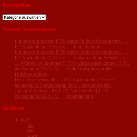
Kategorien
Kategorien
Neueste Kommentare
Für unsere Jüngsten: FCN startet Fußball-Kindergarten – 1.
FC Nackenheim 1953 e.V.
zu
Jugendleitung
Für unsere Jüngsten: FCN startet Fußball-Kindergarten – 1.
FC Nackenheim 1953 e.V.
zu
Erstanmeldung & Wechsel
„1:0 für ein Willkommen“ FCN wird ausgezeichnet – 1. FC
Nackenheim 1953 e.V.
zu
Viele Transporter voller
Hilfsbereitschaft
Rot-Gelbe Festspiele – 1. FC Nackenheim 1953 e.V.
zu
neunzehn53-Sommercamp 2016 – Jetzt anmelden
Jugendförderkreis des 1. FC Nackenheim | 1. FC
Nackenheim 1953 e.V.
zu
Jugendleitung
Archives
►
2025
Juli
Mai
April