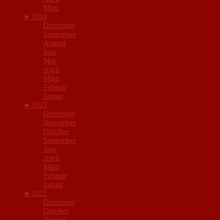
März
►
2024
Dezember
September
August
Juni
Mai
April
März
Februar
Januar
►
2023
Dezember
November
Oktober
September
Juni
April
März
Februar
Januar
►
2022
Dezember
Oktober
August