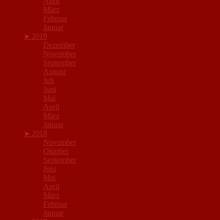
April
März
Februar
Januar
►
2019
Dezember
November
September
August
Juli
Juni
Mai
April
März
Januar
►
2018
November
Oktober
September
Juni
Mai
April
März
Februar
Januar