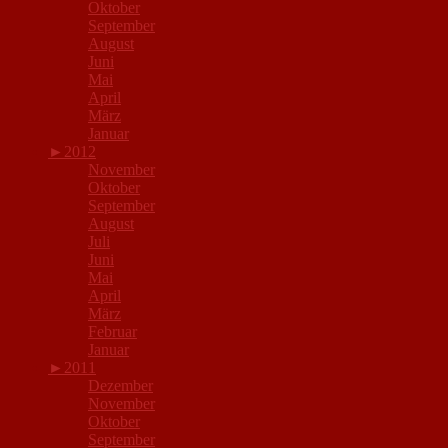
Oktober
September
August
Juni
Mai
April
März
Januar
►
2012
November
Oktober
September
August
Juli
Juni
Mai
April
März
Februar
Januar
►
2011
Dezember
November
Oktober
September