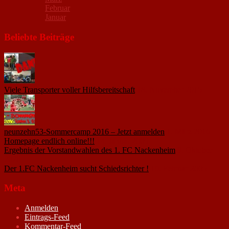
Februar
Januar
Beliebte Beiträge
Viele Transporter voller Hilfsbereitschaft
18. November 2015
neunzehn53-Sommercamp 2016 – Jetzt anmelden
1. März 2016
Homepage endlich online!!!
14. Januar 2005
Ergebnis der Vorstandwahlen des 1. FC Nackenheim
9. Oktober
2020
Der 1.FC Nackenheim sucht Schiedsrichter !
19. Februar 2005
Meta
Anmelden
Eintrags-Feed
Kommentar-Feed