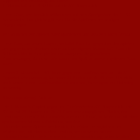
Oppenheim/Schwabsburg und unsere
1. Mannschaft um 14:30 Uhr auf die SV Bingerbrück.
Liebe Gäste, seid herzlich willkommen auf dem Sportgelände des 1. FC
Nackenheim. Das gleiche gilt auch für die Spielleiter der heutigen
Begegnungen.
Wir wünschen den Spielen einen spannenden und trotzdem fairen Verlauf.
Liebe Fans, aus beiden Lagern, verhaltet Euch fair gegenüber den Spielern
den gegnerischen Vereinen sowie auch der eigenen Mannschaft. Lasst die
Schiedsrichter in Ruhe pfeifen und akzeptiert die getroffenen
Entscheidungen, damit wir alle zusammen Spaß an unserem geliebten Sport
haben.
Unsere 2. Mannschaft trifft heute gegen den Tabellenachten an. Die SG
Oppenheim/Schwabsburg hat bisher 21 Punkte und 46:39 Tore. Um nicht
noch weiter in den Tabellenkeller abzurutschen, ist dringend ein Heimsieg
notwendig.
Also Jungs, strengt Euch an!
Die 1. Mannschaft spielt gegen den Tabellenvierten SV Bingerbrück. Die
SV ist mit 29 Punkten und 26:23 Toren sehr ausgeglichen. Nach guten
Leistungen, zuletzt 2 Mal auswärts, aber nur 1 Punkt, ist heute nur mit einer
geschlossenen Mannschaftsleistung was drin.
Ich denke unsere Spieler werden sich, im letzten Heimspiel vor der
Winterpause, mit einer starken Leistung verabschieden wollen.
Ich sage Danke für Ihr Kommen und Ihre Unterstützung, wünsche allen