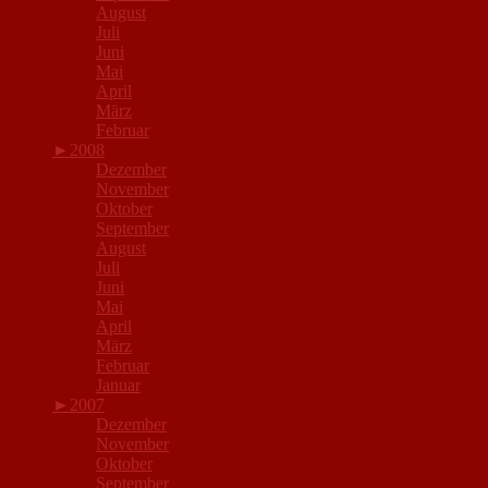
August
Juli
Juni
Mai
April
März
Februar
►
2008
Dezember
November
Oktober
September
August
Juli
Juni
Mai
April
März
Februar
Januar
►
2007
Dezember
November
Oktober
September