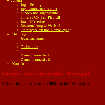
Jugend
Jugendleitung
Jugendkonzept des FCN
Kinder- und Jugendfußball
Unsere FCN-Fair-Play-Elf
Jugendförderkreis
Erstanmeldung & Wechsel
Trainingszeiten und Platzbelegung
Abteilungen
Jedermannänner
Taekwondo
Damengymnastik I
Damengymnastik II
Kontakt
Vorwort zum kommenden Heimspiel
3. Dezember 2006
3. Dezember 2006
admin
1. Mannschaft
Hallo Nackenheimer Fußballfreunde,
am letzten Heimspiel vor der Winterpause trifft unsere 2. Mannschaft am
17. Spieltag, Sonntag, 03.12.2006 gegen 12:30 Uhr, auf die SG