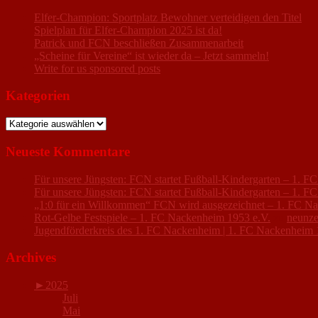
Elfer-Champion: Sportplatz Bewohner verteidigen den Titel
Spielplan für Elfer-Champion 2025 ist da!
Patrick und FCN beschließen Zusammenarbeit
„Scheine für Vereine“ ist wieder da – Jetzt sammeln!
Write for us sponsored posts
Kategorien
Kategorien
Neueste Kommentare
Für unsere Jüngsten: FCN startet Fußball-Kindergarten – 1. 
Für unsere Jüngsten: FCN startet Fußball-Kindergarten – 1. 
„1:0 für ein Willkommen“ FCN wird ausgezeichnet – 1. FC N
Rot-Gelbe Festspiele – 1. FC Nackenheim 1953 e.V.
zu
neunze
Jugendförderkreis des 1. FC Nackenheim | 1. FC Nackenheim 
Archives
►
2025
Juli
Mai