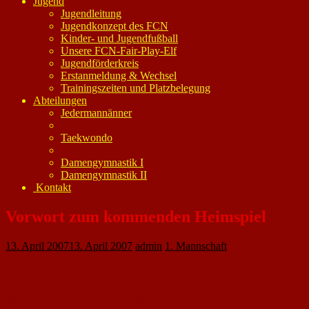
Jugend
Jugendleitung
Jugendkonzept des FCN
Kinder- und Jugendfußball
Unsere FCN-Fair-Play-Elf
Jugendförderkreis
Erstanmeldung & Wechsel
Trainingszeiten und Platzbelegung
Abteilungen
Jedermannänner
Taekwondo
Damengymnastik I
Damengymnastik II
Kontakt
Vorwort zum kommenden Heimspiel
13. April 2007
13. April 2007
admin
1. Mannschaft
Hallo Nackenheimer Fußballfreunde,
liebe Gäste, seid herzlich willkommen auf dem Sportgelände des 1. FC Nacken
Wir wünschen den Spielen einen spannenden und trotzdem fairen Verlauf.