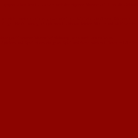
en gegnerischen Vereinen sowie auch der eigenen Mannschaft. Lasst die Schiedsr
 nicht punkten sieht es ganz dunkel aus. Wir haben in diesem Jahr erst einen Pu
e ist egal. Heute muss gekämpft werden bis zur letzten Minute und nicht wieder
ner geschlossenen Mannschaftsleistung ist da auch was zu holen.
pielern und Spielleitern ein gutes Spiel und freue mich mit Ihnen auf die Spi