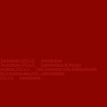
FC Nackenheim 1953 e.V.
zu
Jugendleitung
FC Nackenheim 1953 e.V.
zu
Erstanmeldung & Wechsel
ackenheim 1953 e.V.
zu
Viele Transporter voller Hilfsbereitschaft
hn53-Sommercamp 2016 – Jetzt anmelden
1953 e.V.
zu
Jugendleitung