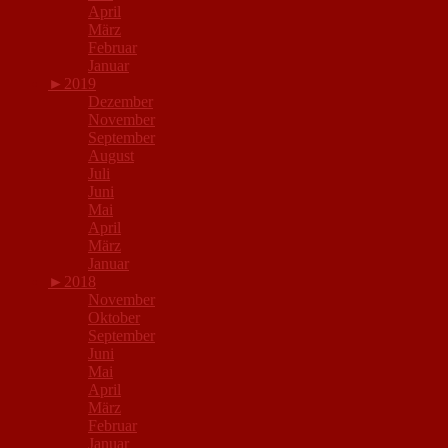
April
März
Februar
Januar
►
2019
Dezember
November
September
August
Juli
Juni
Mai
April
März
Januar
►
2018
November
Oktober
September
Juni
Mai
April
März
Februar
Januar