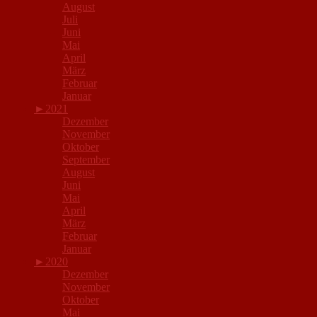
August
Juli
Juni
Mai
April
März
Februar
Januar
►
2021
Dezember
November
Oktober
September
August
Juni
Mai
April
März
Februar
Januar
►
2020
Dezember
November
Oktober
Mai