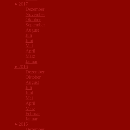
►
2017
Dezember
November
Oktober
September
August
Juli
Juni
Mai
April
März
Januar
►
2016
Dezember
Oktober
August
Juli
Juni
Mai
April
März
Februar
Januar
►
2015
Dezember