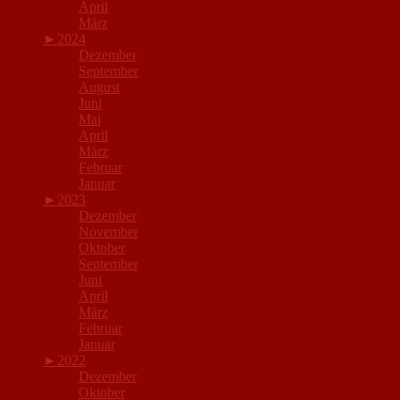
April
März
►
2024
Dezember
September
August
Juni
Mai
April
März
Februar
Januar
►
2023
Dezember
November
Oktober
September
Juni
April
März
Februar
Januar
►
2022
Dezember
Oktober