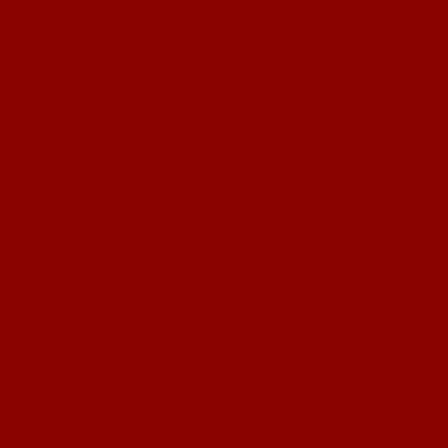
ichter in Ruhe pfeifen und akzeptiert die getroffenen Entscheidungen, damit
nkt geholt, das ist nicht befriedigend. Ich hoffe, jetzt hat auch der letzte
 kurz vor Schluss der Partie der Sieg noch aus der Hand gegeben werden. Also
ele.