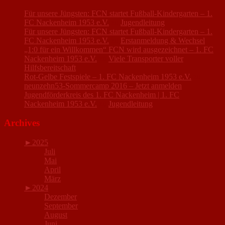
Für unsere Jüngsten: FCN startet Fußball-Kindergarten – 1.
FC Nackenheim 1953 e.V.
zu
Jugendleitung
Für unsere Jüngsten: FCN startet Fußball-Kindergarten – 1.
FC Nackenheim 1953 e.V.
zu
Erstanmeldung & Wechsel
„1:0 für ein Willkommen“ FCN wird ausgezeichnet – 1. FC
Nackenheim 1953 e.V.
zu
Viele Transporter voller
Hilfsbereitschaft
Rot-Gelbe Festspiele – 1. FC Nackenheim 1953 e.V.
zu
neunzehn53-Sommercamp 2016 – Jetzt anmelden
Jugendförderkreis des 1. FC Nackenheim | 1. FC
Nackenheim 1953 e.V.
zu
Jugendleitung
Archives
►
2025
Juli
Mai
April
März
►
2024
Dezember
September
August
Juni