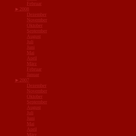
Februar
►
2008
Dezember
November
Oktober
September
August
Juli
Juni
Mai
April
März
Februar
Januar
►
2007
Dezember
November
Oktober
September
August
Juli
Juni
Mai
April
März