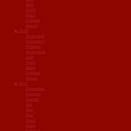
Mai
April
März
Februar
Januar
►
2023
Dezember
November
Oktober
September
Juni
April
März
Februar
Januar
►
2022
Dezember
Oktober
August
Juli
Juni
Mai
April
März
Februar