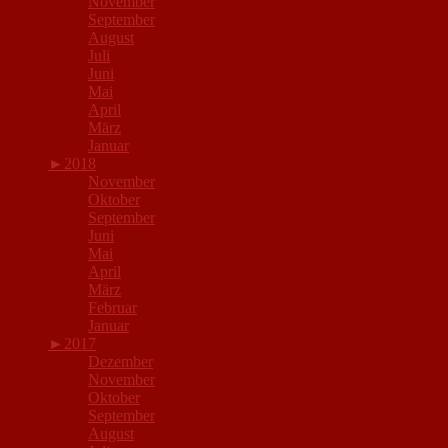
November
September
August
Juli
Juni
Mai
April
März
Januar
►
2018
November
Oktober
September
Juni
Mai
April
März
Februar
Januar
►
2017
Dezember
November
Oktober
September
August