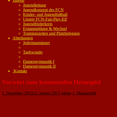
Jugend
Jugendleitung
Jugendkonzept des FCN
Kinder- und Jugendfußball
Unsere FCN-Fair-Play-Elf
Jugendförderkreis
Erstanmeldung & Wechsel
Trainingszeiten und Platzbelegung
Abteilungen
Jedermannänner
Taekwondo
Damengymnastik I
Damengymnastik II
Kontakt
Vorwort zum kommenden Heimspiel
1. Dezember 2013
12. August 2015
admin
1. Mannschaft
Hallo, liebe Gäste und Be- sucher des 1. FC Nackenheim.
Herzlich willkommen zu den beiden letzten Heimspielen im Jahr 2013.
Heute haben wir die Mannschaften der TSG Bretzenheim 1846 und des SC
Lerchenberg zu Gast.