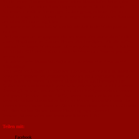
An die beiden Hinspiele haben unsere beiden Mannschaften keine guten
Erinnerungen. Bei beiden Auswärtsspielen setzte es für die Teams des 1. FC
Nackenheim deutliche Niederlagen. Gründe genug, es heute allen noch
einmal zu zeigen und mit zwei Heim- siegen einen versöhnlichen Ausklang
des Jahres 2013 zu ermöglichen.
Für unsere erste Mannschaft wird es höchste Zeit in die Winterpause zu
kommen.
Die Leistungen der vergangenen Wochen waren alles andere als erfreulich.
Unsere Negativserie zerrt an den Nerven aller Beteiligten. Wir alle hoffen,
dass nach der langen Winterpause mit einer guten Vorbereitung im Rücken,
im Frühjahr 2014 vielleicht doch noch die Wende zum Besseren geschafft
werden kann.
Für unsere zweite Mannschaft ergibt sich momentan eine etwas andere
Ausgangslage.
Auch wenn der Abstand zur absoluten Tabellenspitze deutlich ist, haben die
positiven Ergebnisse der vergangenen Wochen dazu beigetragen, dass wir
direkt hinter den beiden führenden Mannschaften aus Heidesheim und
Saulheim den Anschluss nach vorne nicht verloren haben. Auch für unsere
Reserve gilt es heute, das Jahr 2013 mit einem Erfolgserlebnis zu beenden.
Auf gehts ́s für beide Teams. Für Sie, unsere treuen Zuschauer und Gäste
haben die aktiven Mannschaften heute ein kleines Dankeschön bereit. An
unserem Verkaufsstand laden wir Sie zum Ende dieses Jahres zum Glühwein
ein. Bitte machen Sie von unserer Einladung regen Gebrauch.
Vorstand, Mannschaften und Verantwortliche des 1. FC
Teilen mit:
Facebook