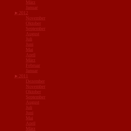
März
Januar
►
2012
November
Oktober
September
August
Juli
Juni
Mai
April
März
Februar
Januar
►
2011
Dezember
November
Oktober
September
August
Juli
Juni
Mai
April
März