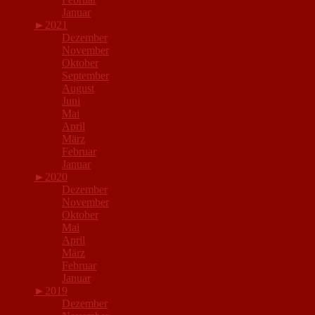
Januar
►
2021
Dezember
November
Oktober
September
August
Juni
Mai
April
März
Februar
Januar
►
2020
Dezember
November
Oktober
Mai
April
März
Februar
Januar
►
2019
Dezember