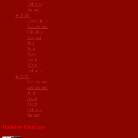
Februar
Januar
►
2006
Dezember
November
Oktober
August
Juli
Juni
Mai
April
März
Februar
►
2005
November
September
Juni
April
März
Februar
Januar
Beliebte Beiträge