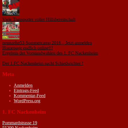
Viele Transporter voller Hilfsbereitschaft
18. November 2015
neunzehn53-Sommercamp 2016 – Jetzt anmelden
1. März 2016
Homepage endlich online!!!
14. Januar 2005
Ergebnis der Vorstandwahlen des 1. FC Nackenheim
9. Oktober
2020
Der 1.FC Nackenheim sucht Schiedsrichter !
19. Februar 2005
Meta
Anmelden
Eintrags-Feed
Kommentar-Feed
WordPress.org
1. FC Nackenheim
Pommardstrasse 19
55299 Nackenheim