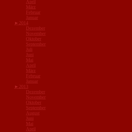
April
März
Februar
Januar
►
2014
Dezember
November
Oktober
September
Juli
Juni
Mai
April
März
Februar
Januar
►
2013
Dezember
November
Oktober
September
August
Juni
Mai
April