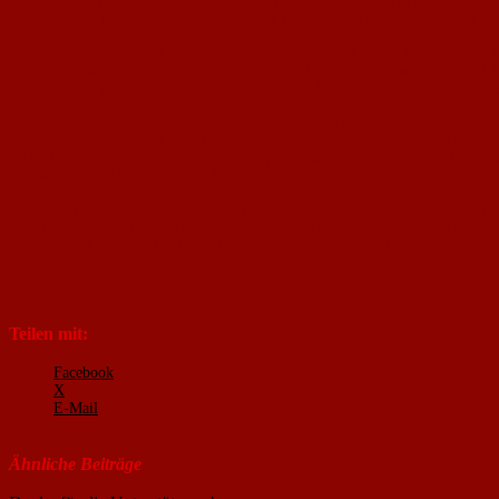
Mannschaftsleistung mit einem 3:1 Sieg auf fremdem Platz ausgezeichnet gel
Tabellenplatz. Die Aufgabe im heutigen Heimspiel wird also nicht leicht und 
In den vergangenen beiden Spielen musste unsere 2. Mannschaft leider zwei
Niederlage, wurde am vergangenen Wochenende, nach sehr guter zweiter Halbz
Spieltag die Punkte in Nackenheim bleiben. Ein Unentschieden in Oppenheim 
Die erste Mannschaft empfängt heute mit Eintracht Herrnsheim ein Team aus
Schiedsrichterentscheidungen mit 2:1 verloren. Ein Punkt wäre dort durchaus
sollte unser Team in der Lage sein, auch gegen diesen Gegner hier und heute
um die drei Punkte nicht verstecken.
In den vergangenen Wochen konnte unsere Elf gegen Nibelungen Worms ein 4
23 Punkten rangiert man nun sechs Zähler vor den Abstiegsrängen. Ein Sieg
Trainern und dem Verein ein geruhsames Weihnachtsfest ermöglichen. Daher s
Björn Vieten
(Co-Trainer)
Teilen mit:
Facebook
X
E-Mail
Ähnliche Beiträge