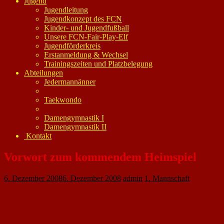
Jugend
Jugendleitung
Jugendkonzept des FCN
Kinder- und Jugendfußball
Unsere FCN-Fair-Play-Elf
Jugendförderkreis
Erstanmeldung & Wechsel
Trainingszeiten und Platzbelegung
Abteilungen
Jedermannänner
Taekwondo
Damengymnastik I
Damengymnastik II
Kontakt
Vorwort zum kommendem Heimspiel
6. Dezember 2008
6. Dezember 2008
admin
1. Mannschaft
Herzlich Willkommen zu den jeweils siebzehnten Saisonspielen des 1.FC Nack
Mannschaften, stehen nun endlich wieder Heimspiele auf dem Programm.
Mit dem TSV Zornheim II stellt sich heute ein Gegner bei unserer 2. Mannsch