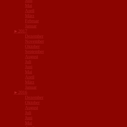
Juni
Mai
April
März
Februar
Januar
►
2017
Dezember
November
Oktober
September
August
Juli
Juni
Mai
April
März
Januar
►
2016
Dezember
Oktober
August
Juli
Juni
Mai