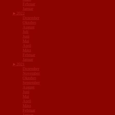
Februar
Januar
►
2022
Dezember
Oktober
August
Juli
Juni
Mai
April
März
Februar
Januar
►
2021
Dezember
November
Oktober
September
August
Juni
Mai
April
März
Februar
Januar