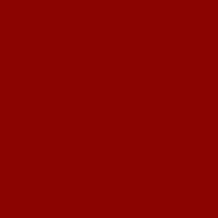
isliga Mainz-Bingen Ost. Nach erneut jeweils zwei Auswärtsspielen für beide
rchaus schwierige Aufgabe präsentierte. Diese konnte aber nach toller