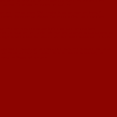
gepunktet und steht nun mit 25 Zählern auf einem beachtlichen achten
t auf eine Fortsetzung der starken Heimauftritte.
chlechten Leistung gegen SNK Bosnjak Mainz und einer verdienten 4:1
zweiten fünfundvierzig Minuten lässt jedoch hoffen, dass am heutigen
in der Wormser Vorstadt ging unglücklich und nach merkwürdigen
zeit auf Rang vier der Tabelle. Mit einer geschlossenen Mannschaftsleistung
stärkungen sichern konnte und dennoch wird sich unsere Mannschaft im Kampf
olgte eine 4:1 Niederlage beim Mitkonkurrenten FSV Saulheim. Mit derzeit
 den Plätzen am Ende der Tabelle führen und unserer Mannschaft, den
lühwein der Mannschaft schmeckt!