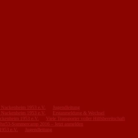
FC Nackenheim 1953 e.V.
zu
Jugendleitung
FC Nackenheim 1953 e.V.
zu
Erstanmeldung & Wechsel
ackenheim 1953 e.V.
zu
Viele Transporter voller Hilfsbereitschaft
hn53-Sommercamp 2016 – Jetzt anmelden
1953 e.V.
zu
Jugendleitung