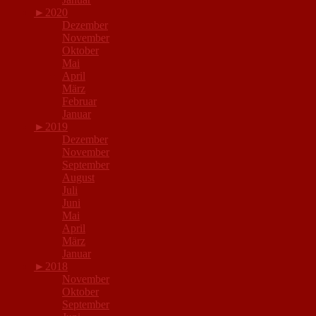
►
2020
Dezember
November
Oktober
Mai
April
März
Februar
Januar
►
2019
Dezember
November
September
August
Juli
Juni
Mai
April
März
Januar
►
2018
November
Oktober
September