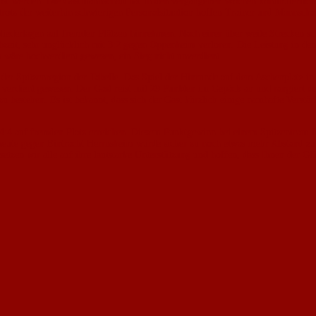
öst werden. Die Gastmannschaft hat in den vergangenen Wochen kontinuierlich 
trotz der weiterhin schwierigen Personalsituation hoffen Trainer und Mannschaf
 Niederlagen auf fremden Plätzen hinnehmen. Nach einer über weite Strecken s
eit, sehr unglücklich mit 3:2 gegen Oppenheim verloren. Die Leistung in den 
wäre hochverdient gewesen, ein Sieg nicht unverdient.
 der Spitzenregion der Tabelle. Das Spiel der Hinrunde auf dem Aschenplatz 
 verdient gewesen. Der Gast reist mit 29 Punkten im Gepäck an und rangiert der
 zu bestehen. Es ist bekannt, dass sich der Gast kürzlich einige namhafte Ver
:4 auf fremden Platz erreichen. Diesem Punktgewinn bei einem Spitzenteam f
 heute gegen Eintracht Herrnsheim würde sicher zu noch etwas mehr Abstand zu
etzen wir alle auf ihre lautstarke Unterstützung und hoffen, dass Ihnen der G