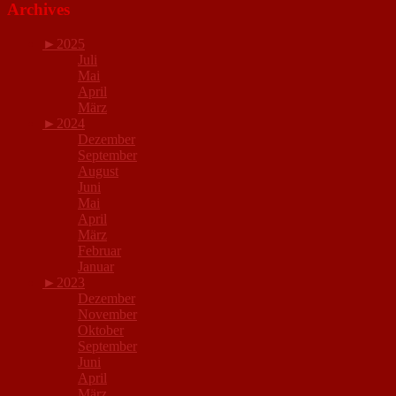
Archives
►
2025
Juli
Mai
April
März
►
2024
Dezember
September
August
Juni
Mai
April
März
Februar
Januar
►
2023
Dezember
November
Oktober
September
Juni
April
März