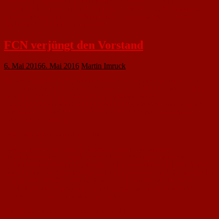
Anträge zur Tagesordnung sind bis zum
15. April, 2017
beim
1.Vorsitzenden Herrn Wilfried Grub,
Am Flößchen 3, 55299 Nackenheim
,
oder Vereinsanschrift,
1.FC Nackenheim, Pommardstraße 19, 55299
Nackenheim
, schriftlich einzureichen.
FCN verjüngt den Vorstand
6. Mai 2016
6. Mai 2016
Martin Imruck
Bei der diesjährigen Mitgliederversammlung am Freitag, den 22. April
2016 wurde der Vorstand des 1. FC Nackenheim 1953 e.V. neu gewählt.
Dabei stand der Abschied von gleich mehreren treuen
Vorstandsmitglied
ern auf dem Programm. Der neu formierte Vorstand
wurde deutlich verjüngt und einige bislang nicht vergebene Posten
konnten nun besetzt werden.
Diese Diashow benötigt JavaScript.
Es war zugleich eine der emotionalsten, als auch positivsten
Mitgliederversammlungen der letzten Jahre. Emotional, weil mit
Abteilungsleiter Karlheinz Geiberger und Schatzmeister Klaus Friederich
gleich zwei treue FCler den Vorstand nach jahrelangem und herausragendem
Engagement verließen. Positiv, da sich in den letzten zwei Jahren beim 1.
FC Nackenheim einiges getan hat und man so gut aufgestellt in eine
hoffentlich erfolgreiche Zukunft gehen kann.
Die Randdaten der Mitgliederversammlung 2016