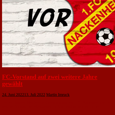
FC-Vorstand auf zwei weitere Jahre
gewählt
24. Juni 2022
13. Juli 2022
Martin Imruck
Bei der jüngsten Mitgliedervollversammlung des 1. FC Nackenheim ist der
gesamte Vorstand der Rheinhessen im Amt bestätigt worden. In der
Vereinsgaststätte des 1. FC wählten die anwesenden Mitglieder den
bisherigen Vorstand auf zwei weitere Jahre und entlasteten anschließend den