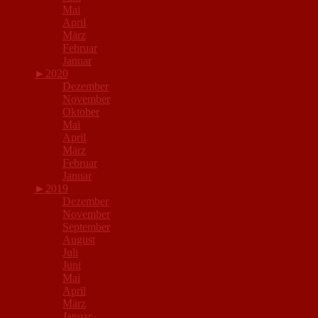
Mai
April
März
Februar
Januar
►
2020
Dezember
November
Oktober
Mai
April
März
Februar
Januar
►
2019
Dezember
November
September
August
Juli
Juni
Mai
April
März
Januar