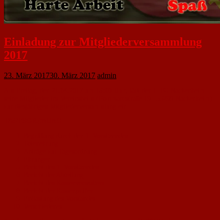
Einladung zur Mitgliederversammlung
2017
23. März 2017
30. März 2017
admin
Am Freitag, den
21.04.2017
um
19:00 Uhr
, lädt der 1. FC Nackenheim
seine Mitglieder ins Vereinsheim (Pommardstraße 19 | 55299 Nackenheim)
zur diesjährigen Mitgliederversammlung ein.
TAGESORDNUNG
Begrüßung durch den 1. Vorsitzenden
Totenehrung
Anträge zur Tagesordnung
Ehrungen
Bericht des 1. Vorsitzenden
Bericht der Abteilung
Bericht des Kassenverwalters
Bericht der Kassenprüfer
Entlastung des Vorstandes
Verschiedenes