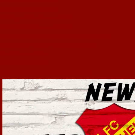
Spielausschuss: Marvin Cardoso.
Abteilungsleiter Alte Herren: Mario Olf.
Abteilungsleiter Taekwondo: Olaf Schütz.
Abteilungsleiter Gymnastik Gruppe 1: Karin Wissner­-Olemotz.
Abteilungsleiter Gymnastik Gruppe 2: Gaby Wachter.
Schriftführer: Mario Olf.
Kulturwartin: Margit Grub.
Beisitzer: Katja Schleicher, Sven Böhm, Igor Kunz.