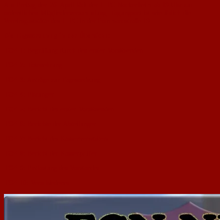
Am Freitag den 26. April lädt der 1. FC Nackenheim ab 19 Uhr zur
ordentlichen Mitgliederversammlung. Tagungsort ist wie üblich die
Vereinsgaststätte des 1. FC in der Pommardstraße 19.
Die Tagesordnung in der Übersicht:
TOP 1:
Begrüßung durch den ersten Vorsitzenden
TOP 2:
Totenehrung
TOP 3:
Anträge zur Tagesordnung
TOP 4:
Ehrungen:
TOP 5:
Bericht des ersten Vorsitzenden
TOP 6:
Berichte der Abteilungen
TOP 7:
Bericht des Kassenverwalters
TOP 8:
Bericht der Kassenprüfer
TOP 9:
Entlastung des Vorstandes
TOP 10:
Verschiedenes