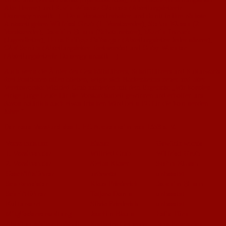
Alte Herren) und
Karin Wissner-Olemotz
(Abteilungsleiterin
Damengymnastik I). Dem Vorstand erhalten und damit in ihre nächste
Amtszeit gehen
Wilfried Grub
(1. Vorsitzender),
Stefan Klasen
(2.
Vorsitzender),
Joachim Blaum
(Schatzmeister),
Martin Imruck
(Jugendleiter),
Hans Philipp Geiberger
(Abteilungsleiter Jedermänner),
Olaf Schütz
(Abteilungsleiter Taekwondo) und
Gaby Wachter
(Abteilungsleiterin Damengymnastik II).
Auch wenn die Ämter des Geschäftsführers, Schriftführers und Kulturwarts
drei Positionen offen blieben, zeigte sich Nackenheims neuer und alter
Vereinsvorsitz Wilfried Grub zufrieden mit dem Ergebnis: „Wir konnten
einige junge Leute für die Vorstandsarbeit gewinnen und erhoffen uns
davon natürlich auch etwas frischen Wind beim FC für die kommenden
Jahre.“
Der neue Vorstand des 1. FC Nackenheim von 1953 e. V.
Vorstandsamt
Bisher
Gewählt wurde
1. Vorsitzender
Wilfried Grub
Wilfried Grub
2. Vorsitzender
Stefan Klasen
Stefan Klasen
Geschäftsführer
unbesetzt
unbesetzt
Schatzmeister
Klaus Friederich
Joachim Blaum
Schriftführer
Tatjana Damm
unbesetzt
Kulturwart
Silvia Friederich
unbesetzt
Mitgliederverwaltung
Joachim Blaum
Felix Türk
Abteilungsleiter Fußball
Karlheinz Geiberger
Jens Friederich