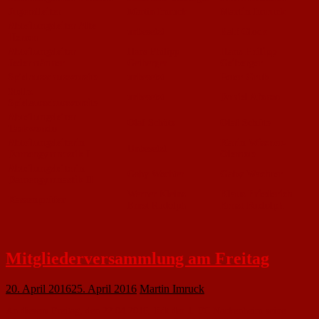
Jugendleiter
Martin Imruck
Martin Imruck
Abteilungsleiter Alte
unbesetzt
Ralf Glock
Herren
Abteilungsleiter
Hans Philipp
Hans Philipp
Jedermänner
Geiberger
Geiberger
Spielausschussvorsitz
unbesetzt
Peter Grub
Stellv.
unbesetzt
Daniel Afonso
Spielausschussvorsitz
Abteilungsleiter
Olaf Schütz
Olaf Schütz
Taekwondo
Abteilungsleiterin
Karin Wissner-
Unbesetzt
Damengymnastik I
Olemotz
Abteilungsleiterin
Gaby Wachter
Gaby Wachter
Damengymnastik II
Werner Kleinz
Klaus Friederich
Kassenprüfer
Ernst Rudolph
Ernst Rudolph
Mitgliederversammlung am Freitag
20. April 2016
25. April 2016
Martin Imruck
An diesem Freitag, den 22.04.2016, lädt der 1. FC Nackenheim seine