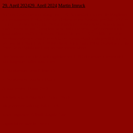
29. April 2024
29. April 2024
Martin Imruck
Auf der Generalversammlung des 1. FC Nackenheim haben die Mitglieder
am vergangenen Freitag (26. April) einen neuen Vorstand gewählt. Wilfried
Grub (1. Vorsitzender) und Stefan Klasen (2. Vorsitzender) standen nach
zwölf Jahren an der Clubspitze nicht mehr zur Wahl. „Wir danken euch
ganz außerordentlich für euren Einsatz für den 1. FC“, erklärt der neue
Vereinsvorsitzende Jens Friederich, der ebenso einstimmig gewählt wurde,
wie Joachim Blaum als 2. Vorsitzender. Auch Franz Espig (Kassenwart) und
Peter Grub (Spielausschuss) wurden verabschiedet.
Der Vorstand und die Abteilungsleiter des 1. FC Nackenheim setzen sich
nun folgendermaßen zusammen:
1. Vorsitzender: Jens Friederich
2. Vorsitzender: Joachim Blaum.
Schatzmeister: Dogan Serti.
Ältesten Rat, Vorsitzender: Erhard Mark.
Mitgliederverwaltung: Felix Türk.
Abteilungsleiter Fußball: Angelo Casa.
Jugendleiter: Martin Imruck.
Geschäftsführer: Daniel Afonso.