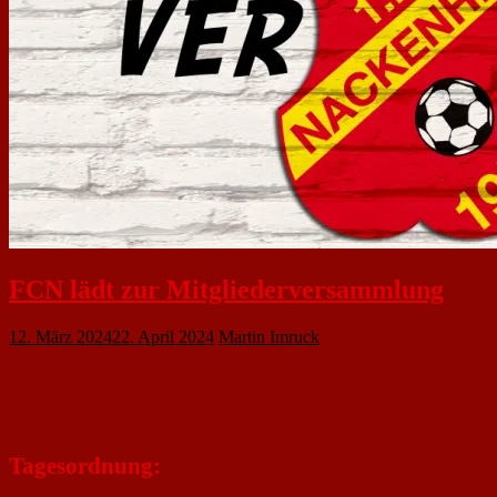
FCN lädt zur Mitgliederversammlung
12. März 2024
22. April 2024
Martin Imruck
Der Vorstand des 1. FC Nackenheim lädt alle Mitglieder zur ordentlichen
Mitgliederversammlung am Freitag, den 26. April 2024 ein. Beginn ist um
19 Uhr. Tagungsort ist wie üblich die Vereinsgaststätte des 1. FC in der
Pommardstraße 19.
Tagesordnung: