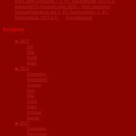
Rot-Gelbe Festspiele – 1. FC Nackenheim 1953 e.V.
zu
neunzehn53-Sommercamp 2016 – Jetzt anmelden
Jugendförderkreis des 1. FC Nackenheim | 1. FC
Nackenheim 1953 e.V.
zu
Jugendleitung
Archives
►
2025
Juli
Mai
April
März
►
2024
Dezember
September
August
Juni
Mai
April
März
Februar
Januar
►
2023
Dezember
November