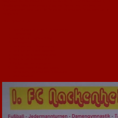
Mitglieder ins Vereinsheim (Pommardstraße 19 | 55299 Nackenheim) zur
diesjährigen Mitgliederversammlung ein. Neben den Berichten der
Abteilungsleiter steht auch die Neuwahl des gesamten Vorstandes auf dem
Programm.
TAGESORDNUNG
Begrüßung durch den 1. Vorsitzenden
Totenehrung
Anträge zur Tagesordnung
Ehrungen
Berichte des 1. Vorsitzenden
Berichte der Abteilungsleiter
Bericht des Kassenverwalters
Bericht der Kassenprüfer
Entlastung des Vorstandes
Bildung eines Wahlausschusses
Neuwahlen des gesamten Vorstandes
Verschiedenes