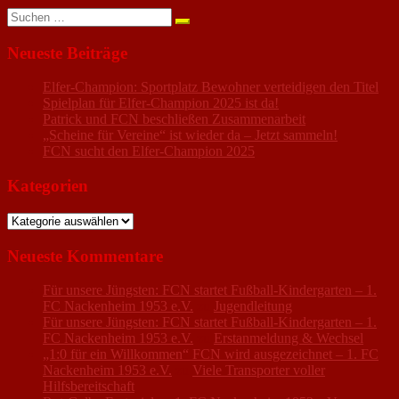
Suchen
nach:
Neueste Beiträge
Elfer-Champion: Sportplatz Bewohner verteidigen den Titel
Spielplan für Elfer-Champion 2025 ist da!
Patrick und FCN beschließen Zusammenarbeit
„Scheine für Vereine“ ist wieder da – Jetzt sammeln!
FCN sucht den Elfer-Champion 2025
Kategorien
Kategorien
Neueste Kommentare
Für unsere Jüngsten: FCN startet Fußball-Kindergarten – 1.
FC Nackenheim 1953 e.V.
zu
Jugendleitung
Für unsere Jüngsten: FCN startet Fußball-Kindergarten – 1.
FC Nackenheim 1953 e.V.
zu
Erstanmeldung & Wechsel
„1:0 für ein Willkommen“ FCN wird ausgezeichnet – 1. FC
Nackenheim 1953 e.V.
zu
Viele Transporter voller
Hilfsbereitschaft