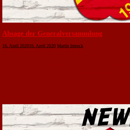
Absage der Generalversammlung
16. April 2020
16. April 2020
Martin Imruck
Liebe FCler, werte Sportfreunde und Gönner des 1. FC Nackenheim,
das Coronavirus hat die Welt weiter fest im Griff und setzt das Leben, wie
wir es kennen, außer Kraft. Auch die Mitglieder-Generalversammlung des
1. FC Nackenheim, die ursprünglich für Freitag den 24. April 2020 geplant
war, müssen wir wegen Covid-19 leider absagen. Die Versammlung wird zu
einem späteren Zeitpunkt nachgeholt und wir werden alle Mitglieder
rechtzeitig über den neuen Termin informieren.
Oberste Priorität hat aber mehr denn je euer Wohlsein und eure Gesundheit.
Aus diesem Grund wünschen wir Euch, euren Familien, Freunden und
Liebsten alles Gute – bleibt gesund!
Mit freundlichen Grüßen,
Der Vorstand