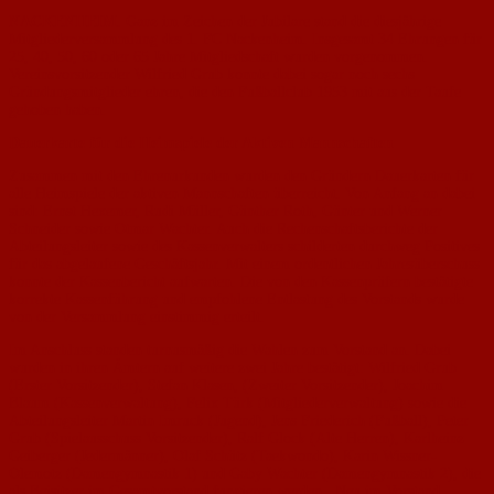
NACKENHEIM
. Ganz im Zeichen der Jubilare stand die diesjährige
Mitgliederversammlung des 1. FC Nackenheim. Insgesamt 34 Ehrungen für
25, 40, 50, 60 oder 65 Jahre Mitgliedschaft wurden vorgenommen.
Vereinsvorsitzender Wilfried Grub konnte dabei sogar noch sechs
Gründungsmitglieder ehren, die den Fußballclub 1953 mit aus der Taufe
gehoben haben.
Dauerkarte für die Heimspiele der Aktiven Mannschaften
Zusammen mit den Ehrenurkunden wurden den Gründern Dauerkarten für
alle Heimspiele der aktiven Mannschaften überreicht. Von Anfang an dabei
sind: Ernst Hexemer, Rudi Müller, Günther Roth, Günter und Werner
Schneider sowie Otmar Wachter. Auch die Rechenschaftsberichte der
Abteilungsleiter sowie des Kassenverwalters schilderten durchweg Positives
für das abgelaufene Geschäftsjahr. Mit einem ordentlichen Jahresüberschuss
konnte der Kassenbericht aufwarten. Die von den Kassenprüfern bestätigte
korrekte Kassenführung und empfohlene Entlastung des Vorstands wurde
von der Versammlung einstimmig erteilt.
Im Anschluss standen turnusmäßig die Wahlen zum Vorstand an. Dabei
wurden in ihren Ämtern auf weitere zwei Jahre bestätigt: Wilfried Grub
(Erster Vorsitzender), Stefan Klasen, (Zweiter Vorsitzender), Joachim
Blaum (Kassenverwaltung), Felix Türk (Mitgliederverwaltung) sowie die
Abteilungsleiter Martin Imruck (Jugend), Jens Friederich (Fußball), Peter
Grub (Spielausschuss Vorsitzender), Ralf Glock (Alte Herren), Karlheinz
Geiberger (Jedermänner), Olaf Schütz (Taekwondo), Karin Wissner-
Olemotz (Damengymnastik 1) und Gaby Wachter (Damengymnastik 2), die
als Beisitzer im Gesamtvorstand fungieren werden. Neu im Vorstand