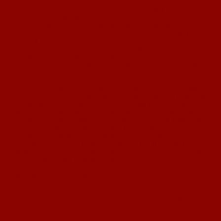
Karlheinz Geiberger
seit seinem 7. Lebensjahr Mitglied beim 1. FC
Nackenheim hatte in den dann folgenden 54 Jahren neben seiner Tätigkeit
als Abteilungsleiter auch das Amt des Jugendleiters und andere wichtige
Funktionen inne. Karlheinz hat Generationen des Fußballs in Nackenheim
geprägt und hinterlässt eine große Lücke. In seiner Rolle als
Abteilungsleiter war er weit über seinen Zuständigkeitsbereich hinaus tätig,
war der direkte Draht in die aktiven Mannschaften und zentral für die
zahlreichen Erfolge, welche die Fußballabteilung in der Zwischenzeit
sammeln konnte.
Neben Karlheinz und Klaus, verlassen auch dessen Frau
Silvia Friederich
und
Tatjana Damm
den Vorstand des FCN. Silvia hatte sich in den letzten
Jahren als Kulturwärtin, Tatjana Damm als Schriftführerin um den FC
verdient gemacht. Wilfried Grub würdigte die hervorragende Arbeit seiner
Vorstandskollegen, die bereits im Vorfeld der Wahlen angekündigt hatten
ihre Aufgaben abzugeben. „Sie haben sich in den letzten Jahren mehr als
nur um den 1. FC Nackenheim verdient gemacht und wir haben ihnen viel
zu verdanken. Wir freuen uns, dass sie uns auch in Zukunft mit ihrer
Kompetenz beratend zur Seite stehen werden“, so Grub über Karlheinz
Geiberger sowie Klaus und Silvia Friederich.
Resultat der Vorstandswahlen
Anschließend wählten die 41 stimmberechtigten Mitglieder den neuen
Vorstand. Die Wahl fiel dabei in allen Durchgängen einstimmig für die
jeweiligen Kandidaten aus. Neu hinzugekommen sind
Jens Friederich
(Abteilungsleiter Fußball),
Felix Türk
(Mitgliederverwaltung),
Peter
Grub
und
Daniel Afonso
(Spielausschuss),
Ralf Glock
(Abteilungsleiter