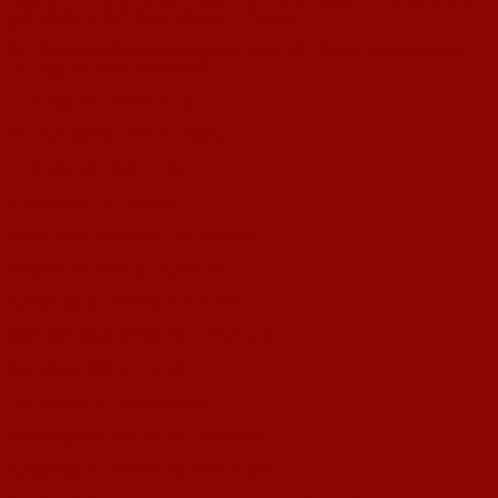
geschäftsführenden Vorstand mit ihrer Stimme.
Der Vorstand und die Abteilungsleiter des 1. FC Nackenheim setzen sich
nun folgendermaßen zusammen:
1. Vorsitzender: Wilfried Grub.
Ehrenvorsitzender: Werner Kleinz.
2. Vorsitzender: Stefan Klasen.
Schatzmeister: Franz Espig.
Ältesten Rat Vorsitzender: Erhard Mark.
Mitgliederverwaltung: Felix Türk.
Abteilungsleiter Fußball: Jens Friederich.
Spielausschusses Vorsitzender: Peter Grub.
Jugendleiter: Martin Imruck.
Geschäftsführer: Daniel Afonso.
Abteilungsleiter Alte Herren: Mario Olf.
Abteilungsleiter Taekwondo: Olaf Schütz.