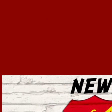
TOP 1:
Begrüßung durch den ersten Vorsitzenden
TOP 2:
Totenehrung
TOP 3:
Anträge zur Tagesordnung
TOP 4:
Ehrungen
TOP 5:
Bericht des ersten Vorsitzenden
TOP 6:
Berichte der Abteilungen
TOP 7:
Bericht des Kassenverwalters
TOP 8:
Bericht der Kassenprüfer
TOP 9:
Entlastung des Vorstandes
TOP 10:
Bildung eines Wahlausschusses
TOP 11:
Neuwahlen des gesamten Vorstandes
TOP 12:
Verschiedenes
Anträge zur Tagesordnung
sind bis 23.04.2024 schriftlich beim
geschäftsführenden Vorstand oder bei der Geschäftsstelle, Pommardstraße
19, 55299 Nackenheim, einzureichen.
Der Vorstand