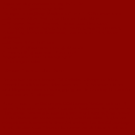
Beginn der Mitgliederversammlung: 19.15 Uhr
Anträge zur Tagesordnung:
Keine
Ehrungen für langjährige Mitgliedschaft beim 1. FC Nackenheim von…
…25 Jahren:
Alfred Feist, Julian Hammer, Lydia Müller.
…40 Jahren:
Manfred Behrendt, Thomas Loos, Theo Rudolf.
…50 Jahren:
Herbert Bartsch, Klaus Friederich, Manfred Hedderich,
Eckard Lang, Karlheinz Rosenmeyer, Hans Joachim Ullrich, Rainer
Weihrauch.
…60 Jahre:
Alfred Hoffmann.
Ende der Mitgliederversammlung:
20:55 Uhr
Anwesende Mitglieder über 18 Jahren:
41
Abgegebene Stimmen je Wahlgang:
41
Enthaltungen:
Keine
Höchster Einsatz auf allen Ebenen
Der Abschied aus dem Vorstand fiel Karlheinz Geiberger und Klaus
Friederich sichtlich schwer. Beide hatten den 1. FC Nackenheim in den
zurückliegenden Jahren nachhaltig geprägt und die Grundlage für das solide
Fundament des FC mit gesetzt.
Klaus Friederich
verlässt den geschäftsführenden Vorstand nach nun 14
Jahren. Sechs Jahre davon hatte Klaus als 2. Vorsitzender die Geschicke des
Clubs gelenkt. Weitere acht Jahre kümmerte er sich dann als Schatzmeister
um die Finanzen und konnte passend zum Abschluss seiner Tätigkeit den
erfolgreichsten Kassenbericht dieser Zeit vorlegen. Das Resultat jahrelanger
Arbeit, die ohne Klaus Friederich kompetente und akribische Arbeit nicht
möglich gewesen wäre.