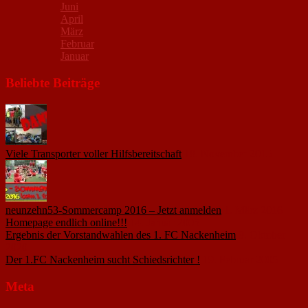
Juni
April
März
Februar
Januar
Beliebte Beiträge
Viele Transporter voller Hilfsbereitschaft
18. November 2015
neunzehn53-Sommercamp 2016 – Jetzt anmelden
1. März 2016
Homepage endlich online!!!
14. Januar 2005
Ergebnis der Vorstandwahlen des 1. FC Nackenheim
9. Oktober
2020
Der 1.FC Nackenheim sucht Schiedsrichter !
19. Februar 2005
Meta