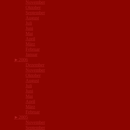
November
Oktober
September
August
Juli
Juni
Mai
April
März
Februar
Januar
►
2006
Dezember
November
Oktober
August
Juli
Juni
Mai
April
März
Februar
►
2005
November
September