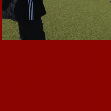
Kreisausschussvorsitz Gerd Schmitt (vorne) übergibt den Scheck in Höhe von
Zum letzten Heimspiel gegen FIAM Italia Mainz (4:4) folgten einige
Flüchtlinge der Einladung des FC und begleiteten Ingrid und Peter Stey von
United Nackenheim zum Sportplatz, wo die Scheckübergabe durch den 1.
Vorsitzenden des Kreisausschusses Mainz-Bingen (Gerd Schmitt) und den
Beauftragten für soziales Engagement (Volker Schmitt) stattfand.
In unserer Gemeinde leben heute mehr als 30 Flüchtlinge aus Afghanistan,
Syrien und anderen Staaten. Dabei haben wir uns gemeinsam mit der
Organisation „United Nackenheim“ der Integration von Flüchtlingen in die
Dorfgemeinschaft sowie in das Vereinsleben verschrieben.
In unsere Jugendabteilung sind heute bereits mehr als fünf Kinder und
Jugendliche spielberechtigt oder haben einen Passantrag abgegeben, der
derzeit noch durch den DFB geprüft wird. Längst sind die Flüchtlinge aus
Nackenheim nicht die Einzigen. Auch aus Mainz fahren Freunde der
Flüchtlinge nach Nackenheim, um fast täglich in einer Gruppe zwischen 20
und 30 Leuten auf unserem Sportplatz zu spielen. Dieser Gruppe haben wir