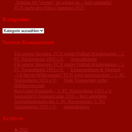
„Scheine für Vereine“ ist wieder da – Jetzt sammeln!
FCN sucht den Elfer-Champion 2025
Kategorien
Kategorien
Neueste Kommentare
Für unsere Jüngsten: FCN startet Fußball-Kindergarten – 1.
FC Nackenheim 1953 e.V.
zu
Jugendleitung
Für unsere Jüngsten: FCN startet Fußball-Kindergarten – 1.
FC Nackenheim 1953 e.V.
zu
Erstanmeldung & Wechsel
„1:0 für ein Willkommen“ FCN wird ausgezeichnet – 1. FC
Nackenheim 1953 e.V.
zu
Viele Transporter voller
Hilfsbereitschaft
Rot-Gelbe Festspiele – 1. FC Nackenheim 1953 e.V.
zu
neunzehn53-Sommercamp 2016 – Jetzt anmelden
Jugendförderkreis des 1. FC Nackenheim | 1. FC
Nackenheim 1953 e.V.
zu
Jugendleitung
Archives
►
2025