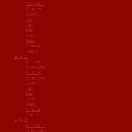
Dezember
Oktober
August
Juli
Juni
Mai
April
März
Februar
Januar
►
2021
Dezember
November
Oktober
September
August
Juni
Mai
April
März
Februar
Januar
►
2020
Dezember
November