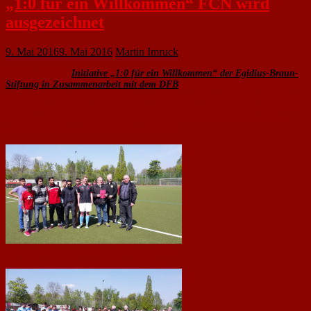
„1:0 für ein Willkommen“ FCN wird
ausgezeichnet
9. Mai 2016
9. Mai 2016
Martin Imruck
Im Rahmen der
Initiative „1:0 für ein Willkommen“ der Egidius-Braun-
Stiftung in Zusammenarbeit mit dem DFB
wurde der 1. FC Nackenheim
am zurückliegenden Wochenende von Kreisausschuss-Vorsitzenden Gerd
Schmitt und dem Beauftragten für soziales Engagement (Volker Schmitt)
für sein vorbildliches Engagement in Sachen Flüchtlingsintegration
ausgezeichnet und mit 500 € bezuschusst.
Kreisausschussvorsitz Gerd Schmitt (rechts)
übergibt den Scheck in Höhe von 500 €.