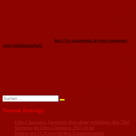
Trainingsmaterialien (Bälle, Leibchen, Trikots etc.) zur Verfügung gestellt.
Auch in den Herrenmannschaften haben wir einige Trainingsgäste sowie mit
Ziad Kheilan (Syrien) einen Spieler, der sich bereits sehr gut in unsere
Gemeinschaft integriert hat. Alle Spieler sind dabei durch einen
Vorstandsbeschluss aus 2015 vom Mitgliedsbeitrag befreit.
Gemeinsam mit unserer Grundschule sammelten wir bereits im letzten
Herbst eine große Menge an Spielsachen und Kleidung, von dem sich die
Flüchtlinge bedienen durften:
http://1fc-nackenheim.de/viele-transporter-
voller-hilfsbereitschaft/
Künftig wollen wir die Flüchtlinge weiter in den Verein integrieren und in
naher Zukunft eine Hobbymannschaft gründen, die in Rheinhessen
regelmäßig auch Testspiele gegen andere Teams aus dem Umkreis machen
kann. Den Zuschuss von 500 Euro werden wir in diesem Sinne ebenfalls
nutzen, um den gemeinsamen Trainingsbetrieb zu erleichtern. Deshalb
investieren wir das Geld in zwei neue Kleinfeldtore, damit die zahlreichen
Mannschaften und Freizeitspieler auch in Zukunft immer die Möglichkeit
haben ihre Spiele auf richtige Tore auszutragen.
Suchen
nach:
Neueste Beiträge
Elfer-Champion: Sportplatz Bewohner verteidigen den Titel
Spielplan für Elfer-Champion 2025 ist da!
Patrick und FCN beschließen Zusammenarbeit