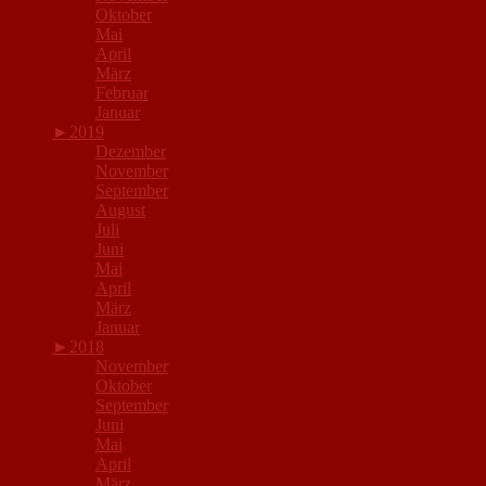
Oktober
Mai
April
März
Februar
Januar
►
2019
Dezember
November
September
August
Juli
Juni
Mai
April
März
Januar
►
2018
November
Oktober
September
Juni
Mai
April
März