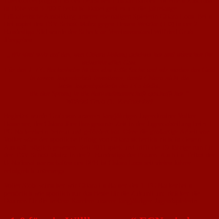
Talentförderprogramms des Deutschen Fußball Bundes mit einem Zuschuss
in Höhe von 3.700 € bedacht. Dabei geht es um die jahrelange
fußballerische Ausbildung unserer ehemaligen Spielerin Chiara Loos. Beim
Heimspiel des TSV Schott Mainz gegen Hessen Wetzlar (1:0) in der 2.
Bundesliga Süd wurde der Scheck an Vereinsvorstand Wilfried Grub
übergeben.
„Wir sind stolz auf das, was Chiara bislang geleistet hat und wünschen ihr
weiterhin alles Gute.
Für den 1. FC Nackenheim ist das eine tolle Sache und wir werden das Geld
in unsere Jugendarbeit investieren, damit Chiara nicht die
letzte Jugendspielerin des FCs bleibt,
die den Sprung in die Nationalmannschaft geschafft hat.“
Wilfried Grub (1. Vorsitzender)
Begleitet wurde Grub von unserem langjährigen Jugendtrainer Volker
Hassemer, der Chiara über ihre gesamte Zeit in der Jugendabteilung beim 1.
FC Nackenheim betreut und gefördert hat. Ohne die großartige Arbeit von
Volker wäre der sportliche Erfolg von Chiara sicherlich nicht in diesem
Ausmaß möglich gewesen. Seit 2011 spielt und trifft die 19-Jährige nun für
den TSV Schott Mainz in der 2. Bundesliga der Frauen. Auch im Trikot der
U-Nationalmannschaften des DFB ist Chiara Loos seit vielen Jahren
erfolgreich unterwegs.
Voller Stolz wünschen wir Chiara im Namen des 1. FC Nackenheim
persönlich wie sportlich nur das Beste für die Zukunft und drücken die
Daumen für die weitere Karriere unserer langjährigen Jugendspielerin.