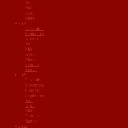
Juli
Mai
April
März
►
2024
Dezember
September
August
Juni
Mai
April
März
Februar
Januar
►
2023
Dezember
November
Oktober
September
Juni
April
März
Februar
Januar
►
2022