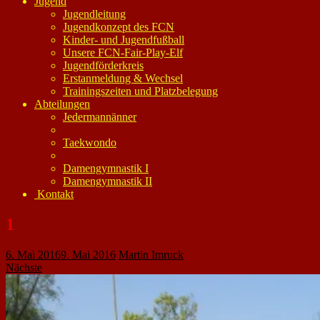
Jugend
Jugendleitung
Jugendkonzept des FCN
Kinder- und Jugendfußball
Unsere FCN-Fair-Play-Elf
Jugendförderkreis
Erstanmeldung & Wechsel
Trainingszeiten und Platzbelegung
Abteilungen
Jedermannänner
Taekwondo
Damengymnastik I
Damengymnastik II
Kontakt
1
6. Mai 2016
9. Mai 2016
Martin Imruck
Nächste