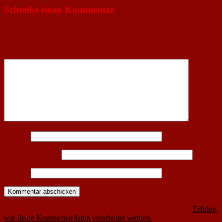
Schreibe einen Kommentar
Deine E-Mail-Adresse wird nicht veröffentlicht.
Erforderliche
Felder sind mit
*
markiert
Kommentar
*
Name
*
E-Mail-Adresse
*
Website
Diese Website verwendet Akismet, um Spam zu reduzieren.
Erfahre,
wie deine Kommentardaten verarbeitet werden.