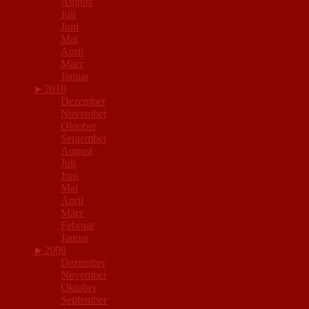
August
Juli
Juni
Mai
April
März
Januar
►
2010
Dezember
November
Oktober
September
August
Juli
Juni
Mai
April
März
Februar
Januar
►
2009
Dezember
November
Oktober
September