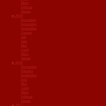
März
Februar
Januar
►
2019
Dezember
November
September
August
Juli
Juni
Mai
April
März
Januar
►
2018
November
Oktober
September
Juni
Mai
April
März
Februar
Januar
►
2017