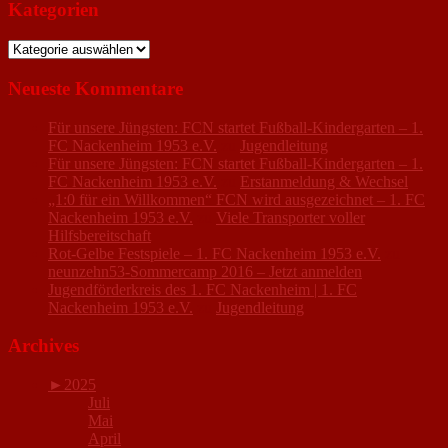
Kategorien
Kategorien
Neueste Kommentare
Für unsere Jüngsten: FCN startet Fußball-Kindergarten – 1.
FC Nackenheim 1953 e.V.
zu
Jugendleitung
Für unsere Jüngsten: FCN startet Fußball-Kindergarten – 1.
FC Nackenheim 1953 e.V.
zu
Erstanmeldung & Wechsel
„1:0 für ein Willkommen“ FCN wird ausgezeichnet – 1. FC
Nackenheim 1953 e.V.
zu
Viele Transporter voller
Hilfsbereitschaft
Rot-Gelbe Festspiele – 1. FC Nackenheim 1953 e.V.
zu
neunzehn53-Sommercamp 2016 – Jetzt anmelden
Jugendförderkreis des 1. FC Nackenheim | 1. FC
Nackenheim 1953 e.V.
zu
Jugendleitung
Archives
►
2025
Juli
Mai
April