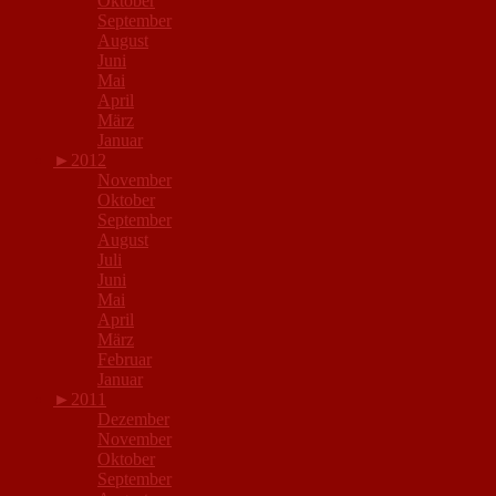
Oktober
September
August
Juni
Mai
April
März
Januar
►
2012
November
Oktober
September
August
Juli
Juni
Mai
April
März
Februar
Januar
►
2011
Dezember
November
Oktober
September