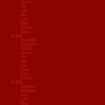
August
Juli
Juni
Mai
April
März
Februar
Januar
►
2006
Dezember
November
Oktober
August
Juli
Juni
Mai
April
März
Februar
►
2005
November
September
Juni
April
März