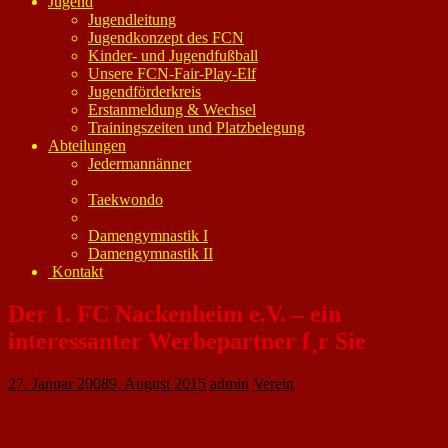
Jugend
Jugendleitung
Jugendkonzept des FCN
Kinder- und Jugendfußball
Unsere FCN-Fair-Play-Elf
Jugendförderkreis
Erstanmeldung & Wechsel
Trainingszeiten und Platzbelegung
Abteilungen
Jedermannänner
Taekwondo
Damengymnastik I
Damengymnastik II
Kontakt
Der 1. FC Nackenheim e.V. – ein
interessanter Werbepartner f¸r Sie
27. Januar 2008
9. August 2015
admin
Verein
Der 1. Fußballclub Nackenheim erfreut sich in den letzten Jahren einer
zunehmenden positiven Resonanz und knüpft damit an alte erfolgreiche
Zeiten an. Die sportlichen Leistungen und die wichtigen