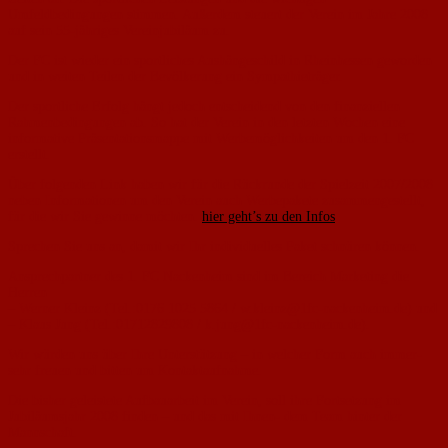
Umfeldbedingungen stimmen. Außerdem steuert der Verein im Jahre 2008
auf sein 55-jähriges Vereinjubiläum zu.
Der FC ist wieder ein sportliches Aushängeschild in Rheinhessen geworden
und in weiten Teilen der Bevölkerung ein Sympathieträger.
Der sportliche Erfolg hängt jedoch entscheidend von den finanziellen
Rahmenbedingungen ab. So hat der Verein in den letzten Wochen eine
informative Präsentationsmappe mit Werbemöglichkeiten um den 1. FC
erstellt.
Über folgenden Link haben wir für die Rückrunde der Spielzeit 2007/2008
neben Informationen um den Verein auch Werbepakete zusammengestellt,
für die wir Sie gewinne möchten.
hier geht’s zu den Infos
Sprechen Sie uns an, damit wir Ihr individuelles Paket schnüren können.
Ansprechpartner des 1. FC Nackenheim sind im Bereich Marketing die
Herren
– Werner Kleinz (Tel.:0176 1025 5864 / w.kleinz@1fc-nackenheim.de) und
– Klaus Jung (Tel.:01712829808 / k.jung@1fc-nackenheim.de).
Wir würden uns über Ihre Unterstützung – in welcher Form auch immer-
sehr freuen und bitten um Kontaktaufnahme.
Die bisher geleistete Aufbauarbeit im Verein, soll ihre Fortsetzung im
Jubiläumsjahr 2008 finden – und das mit Ihnen- dem Team hinter der
Mannschaft.