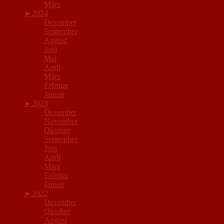
März
►
2024
Dezember
September
August
Juni
Mai
April
März
Februar
Januar
►
2023
Dezember
November
Oktober
September
Juni
April
März
Februar
Januar
►
2022
Dezember
Oktober
August