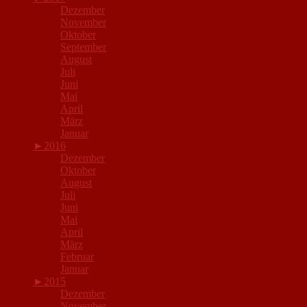
Dezember
November
Oktober
September
August
Juli
Juni
Mai
April
März
Januar
►
2016
Dezember
Oktober
August
Juli
Juni
Mai
April
März
Februar
Januar
►
2015
Dezember
November