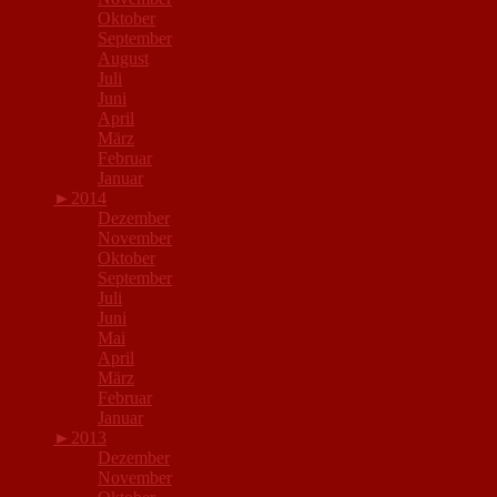
Oktober
September
August
Juli
Juni
April
März
Februar
Januar
►
2014
Dezember
November
Oktober
September
Juli
Juni
Mai
April
März
Februar
Januar
►
2013
Dezember
November