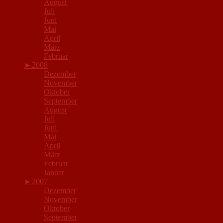
August
Juli
Juni
Mai
April
März
Februar
►
2008
Dezember
November
Oktober
September
August
Juli
Juni
Mai
April
März
Februar
Januar
►
2007
Dezember
November
Oktober
September