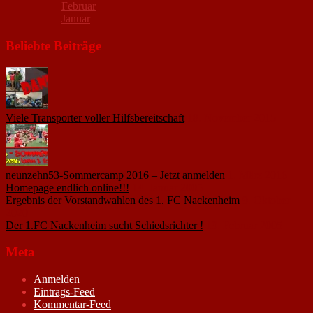
Februar
Januar
Beliebte Beiträge
Viele Transporter voller Hilfsbereitschaft
18. November 2015
neunzehn53-Sommercamp 2016 – Jetzt anmelden
1. März 2016
Homepage endlich online!!!
14. Januar 2005
Ergebnis der Vorstandwahlen des 1. FC Nackenheim
9. Oktober
2020
Der 1.FC Nackenheim sucht Schiedsrichter !
19. Februar 2005
Meta
Anmelden
Eintrags-Feed
Kommentar-Feed