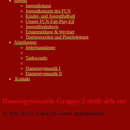
Jugend
Jugendleitung
Jugendkonzept des FCN
Kinder- und Jugendfußball
Unsere FCN-Fair-Play-Elf
Jugendförderkreis
Erstanmeldung & Wechsel
Trainingszeiten und Platzbelegung
Abteilungen
Jedermannänner
Taekwondo
Damengymnastik I
Damengymnastik II
Kontakt
Damengymnastik-Gruppe 2 stellt sich vor
14. März 2011
12. August 2015
admin
Damengymnastik
Funktionelle Damen-Gymnastik mit Pilates-Elementen