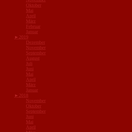
Oktober
Mai
April
März
Februar
Januar
►
2019
Dezember
November
September
August
Juli
Juni
Mai
April
März
Januar
►
2018
November
Oktober
September
Juni
Mai
April