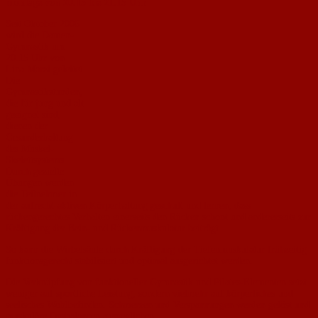
montags von 20.15 bis 21.15 Uhr
Seit Oktober 2006
wird die Damen-
Gymnastik um
20.15 Uhr von
Lina Marzi geleitet.
Die
Gymnastikstunden,
die für jung und alt
geeignet sind,
dienen der
Gesunderhaltung
des Muskel-
Skelettsystems.
Durch gezielte
Übungen werden
die Teilnehmer in
der aufrecht-aktiven Körperhaltung geschult und lernen, dass
rückengerechtes Verhalten einerseits den Rücken schont und andererseits zur
Kräftigung der Bein- und Rückenmuskulatur beiträgt.
So kann die Wirbelsäule durch Kräftigung der Tiefenmuskulatur frühzeitig
funktionsgerecht stabilisiert und optimal ausgerichtet werden.
Die Verknüpfung von funktioneller Gymnastik und Pilates-Elementen setzt
weniger auf sportliche Leistung, sondern vielmehr auf körperliches und
seelisches Wohlbefinden. Schmerzen und Verspannungen werden gelöst und
muskuläre Dysbalancen ausgeglichen.