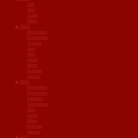
Juli
Mai
April
März
►
2024
Dezember
September
August
Juni
Mai
April
März
Februar
Januar
►
2023
Dezember
November
Oktober
September
Juni
April
März
Februar
Januar
►
2022