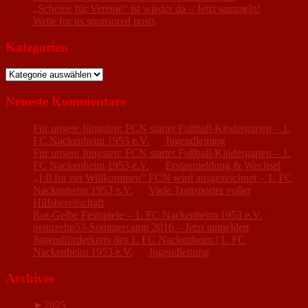
„Scheine für Vereine“ ist wieder da – Jetzt sammeln!
Write for us sponsored posts
Kategorien
Kategorien
Neueste Kommentare
Für unsere Jüngsten: FCN startet Fußball-Kindergarten – 1.
FC Nackenheim 1953 e.V.
zu
Jugendleitung
Für unsere Jüngsten: FCN startet Fußball-Kindergarten – 1.
FC Nackenheim 1953 e.V.
zu
Erstanmeldung & Wechsel
„1:0 für ein Willkommen“ FCN wird ausgezeichnet – 1. FC
Nackenheim 1953 e.V.
zu
Viele Transporter voller
Hilfsbereitschaft
Rot-Gelbe Festspiele – 1. FC Nackenheim 1953 e.V.
zu
neunzehn53-Sommercamp 2016 – Jetzt anmelden
Jugendförderkreis des 1. FC Nackenheim | 1. FC
Nackenheim 1953 e.V.
zu
Jugendleitung
Archives
►
2025