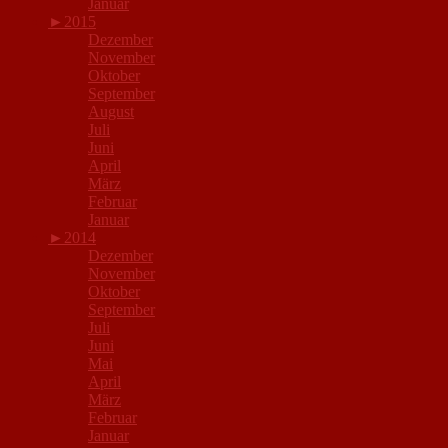
Januar
►
2015
Dezember
November
Oktober
September
August
Juli
Juni
April
März
Februar
Januar
►
2014
Dezember
November
Oktober
September
Juli
Juni
Mai
April
März
Februar
Januar