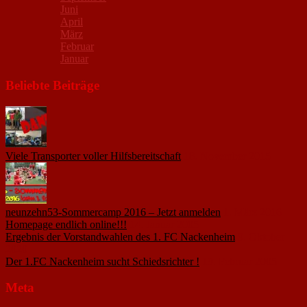
Juni
April
März
Februar
Januar
Beliebte Beiträge
Viele Transporter voller Hilfsbereitschaft
18. November 2015
neunzehn53-Sommercamp 2016 – Jetzt anmelden
1. März 2016
Homepage endlich online!!!
14. Januar 2005
Ergebnis der Vorstandwahlen des 1. FC Nackenheim
9. Oktober
2020
Der 1.FC Nackenheim sucht Schiedsrichter !
19. Februar 2005
Meta