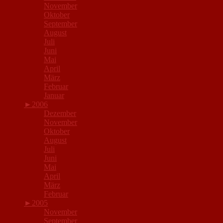
November
Oktober
September
August
Juli
Juni
Mai
April
März
Februar
Januar
►
2006
Dezember
November
Oktober
August
Juli
Juni
Mai
April
März
Februar
►
2005
November
September