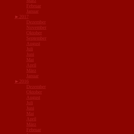
März
Februar
Januar
►
2017
Dezember
November
Oktober
September
August
Juli
Juni
Mai
April
März
Januar
►
2016
Dezember
Oktober
August
Juli
Juni
Mai
April
März
Februar